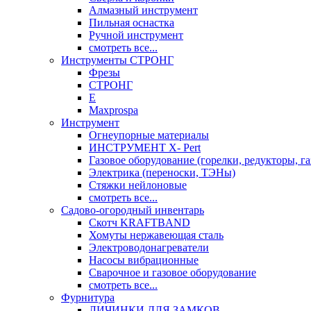
Алмазный инструмент
Пильная оснастка
Ручной инструмент
смотреть все...
Инструменты СТРОНГ
Фрезы
СТРОНГ
Е
Maxprospa
Инструмент
Огнеупорные материалы
ИНСТРУМЕНТ X- Pert
Газовое оборудование (горелки, редукторы, га
Электрика (переноски, ТЭНы)
Стяжки нейлоновые
смотреть все...
Садово-огородный инвентарь
Скотч KRAFTBAND
Хомуты нержавеющая сталь
Электроводонагреватели
Насосы вибрационные
Сварочное и газовое оборудование
смотреть все...
Фурнитура
ЛИЧИНКИ ДЛЯ ЗАМКОВ