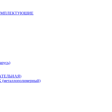
 КОМПЛЕКТУЮЩИЕ
арусь)
САТЕЛЬНАЯ)
металлополимерный)