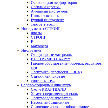
Оснастка для перфораторов
Сверла и коронки
Алмазный инструмент
Пильная оснастка
Ручной инструмент
смотреть все...
Инструменты СТРОНГ
Фрезы
СТРОНГ
Е
Maxprospa
Инструмент
Огнеупорные материалы
ИНСТРУМЕНТ X- Pert
Газовое оборудование (горелки, редукторы,
газ)
Электрика (переноски, ТЭНы)
Стяжки нейлоновые
смотреть все...
Садово-огородный инвентарь
Скотч KRAFTBAND
Хомуты нержавеющая сталь
Электроводонагреватели
Насосы вибрационные
Сварочное и газовое оборудование