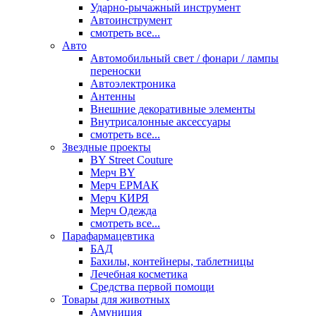
Ударно-рычажный инструмент
Автоинструмент
смотреть все...
Авто
Автомобильный свет / фонари / лампы
переноски
Автоэлектроника
Антенны
Внешние декоративные элементы
Внутрисалонные аксессуары
смотреть все...
Звездные проекты
BY Street Couture
Мерч BY
Мерч ЕРМАК
Мерч КИРЯ
Мерч Одежда
смотреть все...
Парафармацевтика
БАД
Бахилы, контейнеры, таблетницы
Лечебная косметика
Средства первой помощи
Товары для животных
Амуниция