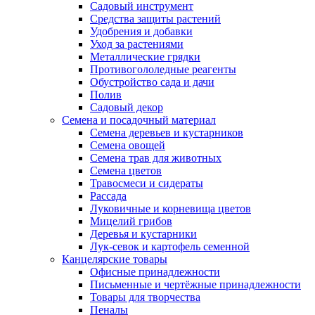
Садовый инструмент
Средства защиты растений
Удобрения и добавки
Уход за растениями
Металлические грядки
Противогололедные реагенты
Обустройство сада и дачи
Полив
Садовый декор
Семена и посадочный материал
Семена деревьев и кустарников
Семена овощей
Семена трав для животных
Семена цветов
Травосмеси и сидераты
Рассада
Луковичные и корневища цветов
Мицелий грибов
Деревья и кустарники
Лук-севок и картофель семенной
Канцелярские товары
Офисные принадлежности
Письменные и чертёжные принадлежности
Товары для творчества
Пеналы