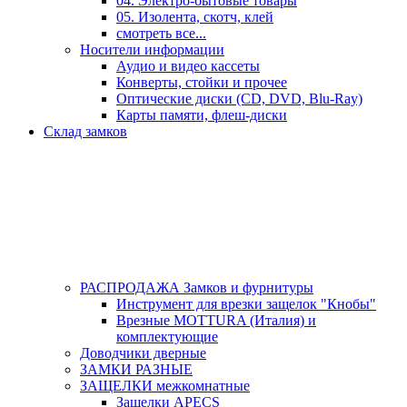
04. Электро-бытовые товары
05. Изолента, скотч, клей
смотреть все...
Носители информации
Аудио и видео кассеты
Конверты, стойки и прочее
Оптические диски (CD, DVD, Blu-Ray)
Карты памяти, флеш-диски
Склад замков
РАСПРОДАЖА Замков и фурнитуры
Инструмент для врезки защелок "Кнобы"
Врезные MOTTURA (Италия) и
комплектующие
Доводчики дверные
ЗАМКИ РАЗНЫЕ
ЗАЩЕЛКИ межкомнатные
Защелки APECS