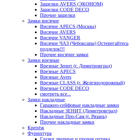
Защелки AVERS (ЭКОНОМ)
Защелки CODE DECO
Прочие защелки
Замки висячие
Висячие APECS (Москва)
Висячие AVERS
Висячие VANGER
Висячие ЧАЗ (Чебоксары) Остерегайтесь
подделок!!!
Прочие висячие замки
Замки врезные
Врезные Зенит (г. Димитровград)
Врезные APECS
Врезные Avers
Врезные CLASS (г. Железнодорожный)
Врезные CODE DECO
смотреть все...
Замки накладные
Гаражно-сейфовые накладные замки
Накладные ЗЕНИТ (Димитровград)
Накладные Про-Сам (г. Рязань)
Прочие накладные замки
Крепёж
Фурнитура
Глазки дверные и прочая оптика