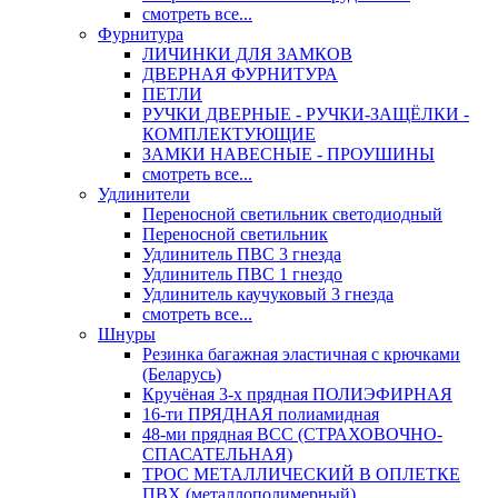
смотреть все...
Фурнитура
ЛИЧИНКИ ДЛЯ ЗАМКОВ
ДВЕРНАЯ ФУРНИТУРА
ПЕТЛИ
РУЧКИ ДВЕРНЫЕ - РУЧКИ-ЗАЩЁЛКИ -
КОМПЛЕКТУЮЩИЕ
ЗАМКИ НАВЕСНЫЕ - ПРОУШИНЫ
смотреть все...
Удлинители
Переносной светильник светодиодный
Переносной светильник
Удлинитель ПВС 3 гнезда
Удлинитель ПВС 1 гнездо
Удлинитель каучуковый 3 гнезда
смотреть все...
Шнуры
Резинка багажная эластичная с крючками
(Беларусь)
Кручёная 3-х прядная ПОЛИЭФИРНАЯ
16-ти ПРЯДНАЯ полиамидная
48-ми прядная ВСС (СТРАХОВОЧНО-
СПАСАТЕЛЬНАЯ)
ТРОС МЕТАЛЛИЧЕСКИЙ В ОПЛЕТКЕ
ПВХ (металлополимерный)