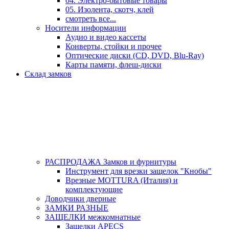
04. Электро-бытовые товары
05. Изолента, скотч, клей
смотреть все...
Носители информации
Аудио и видео кассеты
Конверты, стойки и прочее
Оптические диски (CD, DVD, Blu-Ray)
Карты памяти, флеш-диски
Склад замков
РАСПРОДАЖА Замков и фурнитуры
Инструмент для врезки защелок "Кнобы"
Врезные MOTTURA (Италия) и
комплектующие
Доводчики дверные
ЗАМКИ РАЗНЫЕ
ЗАЩЕЛКИ межкомнатные
Защелки APECS