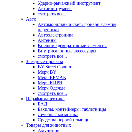
Ударно-рычажный инструмент
Автоинструмент
смотреть все...
Авто
Автомобильный свет / фонари / лампы
переноски
Автоэлектроника
Антенны
Внешние декоративные элементы
Внутрисалонные аксессуары
смотреть все...
Звездные проекты
BY Street Couture
Мерч BY
Мерч ЕРМАК
Мерч КИРЯ
Мерч Одежда
смотреть все...
Парафармацевтика
БАД
Бахилы, контейнеры, таблетницы
Лечебная косметика
Средства первой помощи
Товары для животных
Амуниция