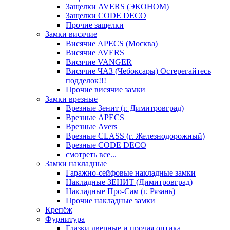
Защелки AVERS (ЭКОНОМ)
Защелки CODE DECO
Прочие защелки
Замки висячие
Висячие APECS (Москва)
Висячие AVERS
Висячие VANGER
Висячие ЧАЗ (Чебоксары) Остерегайтесь
подделок!!!
Прочие висячие замки
Замки врезные
Врезные Зенит (г. Димитровград)
Врезные APECS
Врезные Avers
Врезные CLASS (г. Железнодорожный)
Врезные CODE DECO
смотреть все...
Замки накладные
Гаражно-сейфовые накладные замки
Накладные ЗЕНИТ (Димитровград)
Накладные Про-Сам (г. Рязань)
Прочие накладные замки
Крепёж
Фурнитура
Глазки дверные и прочая оптика