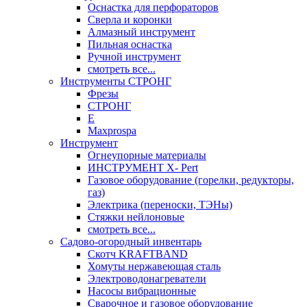
Оснастка для перфораторов
Сверла и коронки
Алмазный инструмент
Пильная оснастка
Ручной инструмент
смотреть все...
Инструменты СТРОНГ
Фрезы
СТРОНГ
Е
Maxprospa
Инструмент
Огнеупорные материалы
ИНСТРУМЕНТ X- Pert
Газовое оборудование (горелки, редукторы,
газ)
Электрика (переноски, ТЭНы)
Стяжки нейлоновые
смотреть все...
Садово-огородный инвентарь
Скотч KRAFTBAND
Хомуты нержавеющая сталь
Электроводонагреватели
Насосы вибрационные
Сварочное и газовое оборудование