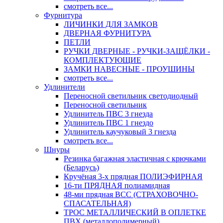
смотреть все...
Фурнитура
ЛИЧИНКИ ДЛЯ ЗАМКОВ
ДВЕРНАЯ ФУРНИТУРА
ПЕТЛИ
РУЧКИ ДВЕРНЫЕ - РУЧКИ-ЗАЩЁЛКИ -
КОМПЛЕКТУЮЩИЕ
ЗАМКИ НАВЕСНЫЕ - ПРОУШИНЫ
смотреть все...
Удлинители
Переносной светильник светодиодный
Переносной светильник
Удлинитель ПВС 3 гнезда
Удлинитель ПВС 1 гнездо
Удлинитель каучуковый 3 гнезда
смотреть все...
Шнуры
Резинка багажная эластичная с крючками
(Беларусь)
Кручёная 3-х прядная ПОЛИЭФИРНАЯ
16-ти ПРЯДНАЯ полиамидная
48-ми прядная ВСС (СТРАХОВОЧНО-
СПАСАТЕЛЬНАЯ)
ТРОС МЕТАЛЛИЧЕСКИЙ В ОПЛЕТКЕ
ПВХ (металлополимерный)