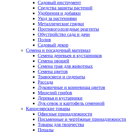
Садовый инструмент
Средства защиты растений
Удобрения и добавки
Уход за растениями
Металлические грядки
Противогололедные реагенты
Обустройство сада и дачи
Полив
Садовый декор
Семена и посадочный материал
Семена деревьев и кустарников
Семена овощей
Семена трав для животных
Семена цветов
Травосмеси и сидераты
Рассада
Луковичные и корневища цветов
Мицелий грибов
Деревья и кустарники
Лук-севок и картофель семенной
Канцелярские товары
Офисные принадлежности
Письменные и чертёжные принадлежности
Товары для творчества
Пеналы