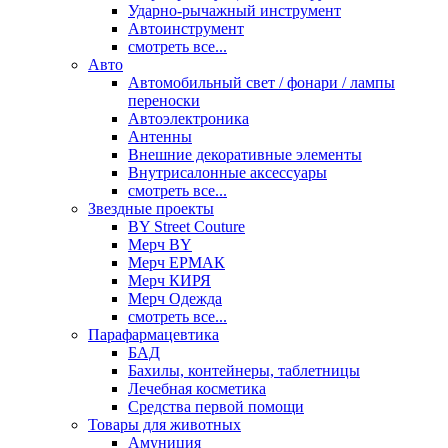
Ударно-рычажный инструмент
Автоинструмент
смотреть все...
Авто
Автомобильный свет / фонари / лампы
переноски
Автоэлектроника
Антенны
Внешние декоративные элементы
Внутрисалонные аксессуары
смотреть все...
Звездные проекты
BY Street Couture
Мерч BY
Мерч ЕРМАК
Мерч КИРЯ
Мерч Одежда
смотреть все...
Парафармацевтика
БАД
Бахилы, контейнеры, таблетницы
Лечебная косметика
Средства первой помощи
Товары для животных
Амуниция