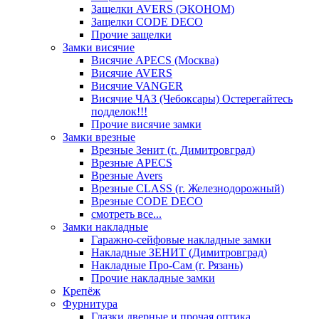
Защелки AVERS (ЭКОНОМ)
Защелки CODE DECO
Прочие защелки
Замки висячие
Висячие APECS (Москва)
Висячие AVERS
Висячие VANGER
Висячие ЧАЗ (Чебоксары) Остерегайтесь
подделок!!!
Прочие висячие замки
Замки врезные
Врезные Зенит (г. Димитровград)
Врезные APECS
Врезные Avers
Врезные CLASS (г. Железнодорожный)
Врезные CODE DECO
смотреть все...
Замки накладные
Гаражно-сейфовые накладные замки
Накладные ЗЕНИТ (Димитровград)
Накладные Про-Сам (г. Рязань)
Прочие накладные замки
Крепёж
Фурнитура
Глазки дверные и прочая оптика