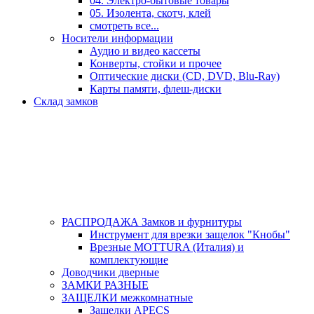
04. Электро-бытовые товары
05. Изолента, скотч, клей
смотреть все...
Носители информации
Аудио и видео кассеты
Конверты, стойки и прочее
Оптические диски (CD, DVD, Blu-Ray)
Карты памяти, флеш-диски
Склад замков
РАСПРОДАЖА Замков и фурнитуры
Инструмент для врезки защелок "Кнобы"
Врезные MOTTURA (Италия) и
комплектующие
Доводчики дверные
ЗАМКИ РАЗНЫЕ
ЗАЩЕЛКИ межкомнатные
Защелки APECS