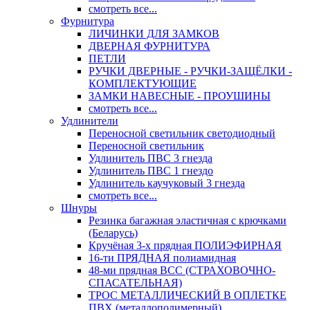
смотреть все...
Фурнитура
ЛИЧИНКИ ДЛЯ ЗАМКОВ
ДВЕРНАЯ ФУРНИТУРА
ПЕТЛИ
РУЧКИ ДВЕРНЫЕ - РУЧКИ-ЗАЩЁЛКИ -
КОМПЛЕКТУЮЩИЕ
ЗАМКИ НАВЕСНЫЕ - ПРОУШИНЫ
смотреть все...
Удлинители
Переносной светильник светодиодный
Переносной светильник
Удлинитель ПВС 3 гнезда
Удлинитель ПВС 1 гнездо
Удлинитель каучуковый 3 гнезда
смотреть все...
Шнуры
Резинка багажная эластичная с крючками
(Беларусь)
Кручёная 3-х прядная ПОЛИЭФИРНАЯ
16-ти ПРЯДНАЯ полиамидная
48-ми прядная ВСС (СТРАХОВОЧНО-
СПАСАТЕЛЬНАЯ)
ТРОС МЕТАЛЛИЧЕСКИЙ В ОПЛЕТКЕ
ПВХ (металлополимерный)