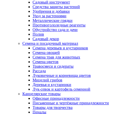
Садовый инструмент
Средства защиты растений
Удобрения и добавки
Уход за растениями
Металлические грядки
Противогололедные реагенты
Обустройство сада и дачи
Полив
Садовый декор
Семена и посадочный материал
Семена деревьев и кустарников
Семена овощей
Семена трав для животных
Семена цветов
Травосмеси и сидераты
Рассада
Луковичные и корневища цветов
Мицелий грибов
Деревья и кустарники
Лук-севок и картофель семенной
Канцелярские товары
Офисные принадлежности
Письменные и чертёжные принадлежности
Товары для творчества
Пеналы