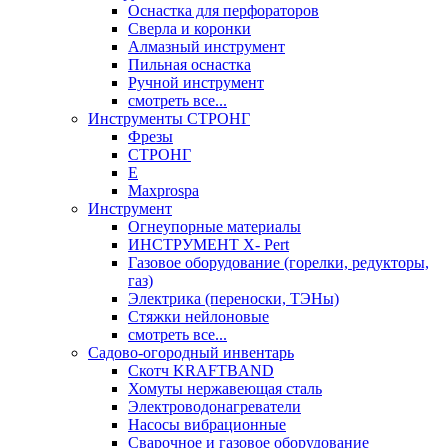
Оснастка для перфораторов
Сверла и коронки
Алмазный инструмент
Пильная оснастка
Ручной инструмент
смотреть все...
Инструменты СТРОНГ
Фрезы
СТРОНГ
Е
Maxprospa
Инструмент
Огнеупорные материалы
ИНСТРУМЕНТ X- Pert
Газовое оборудование (горелки, редукторы,
газ)
Электрика (переноски, ТЭНы)
Стяжки нейлоновые
смотреть все...
Садово-огородный инвентарь
Скотч KRAFTBAND
Хомуты нержавеющая сталь
Электроводонагреватели
Насосы вибрационные
Сварочное и газовое оборудование