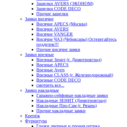
Защелки AVERS (ЭКОНОМ)
Защелки CODE DECO
Прочие защелки
Замки висячие
Висячие APECS (Москва)
Висячие AVERS
Висячие VANGER
Висячие ЧАЗ (Чебоксары) Остерегайтесь
подделок!!!
Прочие висячие замки
Замки врезные
Врезные Зенит (г. Димитровград)
Врезные APECS
Врезные Avers
Врезные CLASS (г. Железнодорожный)
Врезные CODE DECO
смотреть все...
Замки накладные
Гаражно-сейфовые накладные замки
Накладные ЗЕНИТ (Димитровград)
Накладные Про-Сам (г. Рязань)
Прочие накладные замки
Крепёж
Фурнитура
Глазки дверные и прочая оптика