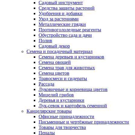
Садовый инструмент
Средства защиты растений
Удобрения и добавки
Уход за растениями
Металлические грядки
Противогололедные реагенты
Обустройство сада и дачи
Полив
Садовый декор
Семена и посадочный материал
Семена деревьев и кустарников
Семена овощей
Семена трав для животных
Семена цветов
Травосмеси и сидераты
Рассада
Луковичные и корневища цветов
Мицелий грибов
Деревья и кустарники
Лук-севок и картофель семенной
Канцелярские товары
Офисные принадлежности
Письменные и чертёжные принадлежности
Товары для творчества
Пеналы