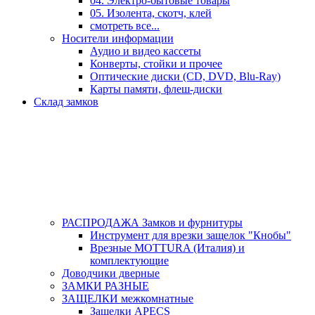
04. Электро-бытовые товары
05. Изолента, скотч, клей
смотреть все...
Носители информации
Аудио и видео кассеты
Конверты, стойки и прочее
Оптические диски (CD, DVD, Blu-Ray)
Карты памяти, флеш-диски
Склад замков
РАСПРОДАЖА Замков и фурнитуры
Инструмент для врезки защелок "Кнобы"
Врезные MOTTURA (Италия) и
комплектующие
Доводчики дверные
ЗАМКИ РАЗНЫЕ
ЗАЩЕЛКИ межкомнатные
Защелки APECS