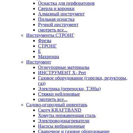
Оснастка для перфораторов
Сверла и коронки
Алмазный инструмент
Пильная оснастка
Ручной инструмент
смотреть все...
Инструменты СТРОНГ
Фрезы
СТРОНГ
Е
Maxprospa
Инструмент
Огнеупорные материалы
ИНСТРУМЕНТ X- Pert
Газовое оборудование (горелки, редукторы,
газ)
Электрика (переноски, ТЭНы)
Стяжки нейлоновые
смотреть все...
Садово-огородный инвентарь
Скотч KRAFTBAND
Хомуты нержавеющая сталь
Электроводонагреватели
Насосы вибрационные
Сварочное и газовое оборудование