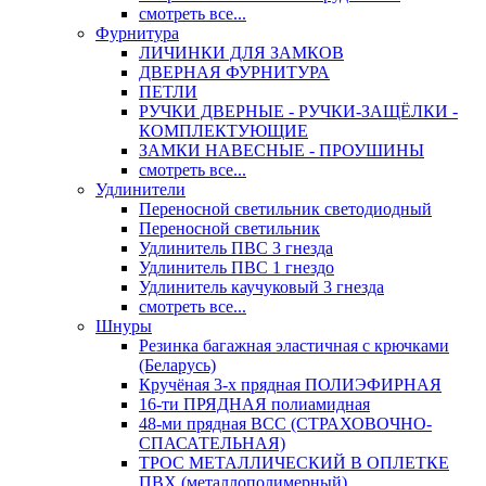
смотреть все...
Фурнитура
ЛИЧИНКИ ДЛЯ ЗАМКОВ
ДВЕРНАЯ ФУРНИТУРА
ПЕТЛИ
РУЧКИ ДВЕРНЫЕ - РУЧКИ-ЗАЩЁЛКИ -
КОМПЛЕКТУЮЩИЕ
ЗАМКИ НАВЕСНЫЕ - ПРОУШИНЫ
смотреть все...
Удлинители
Переносной светильник светодиодный
Переносной светильник
Удлинитель ПВС 3 гнезда
Удлинитель ПВС 1 гнездо
Удлинитель каучуковый 3 гнезда
смотреть все...
Шнуры
Резинка багажная эластичная с крючками
(Беларусь)
Кручёная 3-х прядная ПОЛИЭФИРНАЯ
16-ти ПРЯДНАЯ полиамидная
48-ми прядная ВСС (СТРАХОВОЧНО-
СПАСАТЕЛЬНАЯ)
ТРОС МЕТАЛЛИЧЕСКИЙ В ОПЛЕТКЕ
ПВХ (металлополимерный)