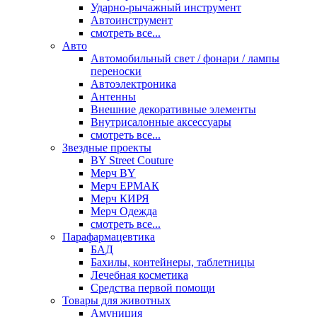
Ударно-рычажный инструмент
Автоинструмент
смотреть все...
Авто
Автомобильный свет / фонари / лампы
переноски
Автоэлектроника
Антенны
Внешние декоративные элементы
Внутрисалонные аксессуары
смотреть все...
Звездные проекты
BY Street Couture
Мерч BY
Мерч ЕРМАК
Мерч КИРЯ
Мерч Одежда
смотреть все...
Парафармацевтика
БАД
Бахилы, контейнеры, таблетницы
Лечебная косметика
Средства первой помощи
Товары для животных
Амуниция