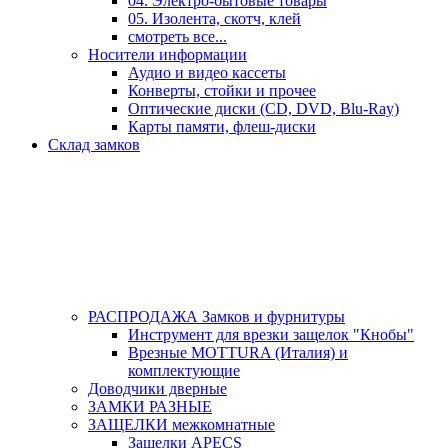
04. Электро-бытовые товары
05. Изолента, скотч, клей
смотреть все...
Носители информации
Аудио и видео кассеты
Конверты, стойки и прочее
Оптические диски (CD, DVD, Blu-Ray)
Карты памяти, флеш-диски
Склад замков
РАСПРОДАЖА Замков и фурнитуры
Инструмент для врезки защелок "Кнобы"
Врезные MOTTURA (Италия) и
комплектующие
Доводчики дверные
ЗАМКИ РАЗНЫЕ
ЗАЩЕЛКИ межкомнатные
Защелки APECS