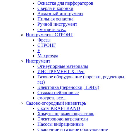
Оснастка для перфораторов
Сверла и коронки
Алмазный инструмент
Пильная оснастка
Ручной инструмент
смотреть все...
Инструменты СТРОНГ
Фрезы
СТРОНГ
Е
Maxprospa
Инструмент
Огнеупорные материалы
ИНСТРУМЕНТ X- Pert
Газовое оборудование (горелки, редукторы,
газ)
Электрика (переноски, ТЭНы)
Стяжки нейлоновые
смотреть все...
Садово-огородный инвентарь
Скотч KRAFTBAND
Хомуты нержавеющая сталь
Электроводонагреватели
Насосы вибрационные
Сварочное и газовое оборудование