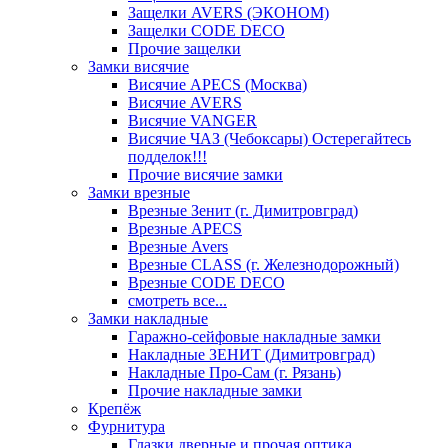
Защелки AVERS (ЭКОНОМ)
Защелки CODE DECO
Прочие защелки
Замки висячие
Висячие APECS (Москва)
Висячие AVERS
Висячие VANGER
Висячие ЧАЗ (Чебоксары) Остерегайтесь
подделок!!!
Прочие висячие замки
Замки врезные
Врезные Зенит (г. Димитровград)
Врезные APECS
Врезные Avers
Врезные CLASS (г. Железнодорожный)
Врезные CODE DECO
смотреть все...
Замки накладные
Гаражно-сейфовые накладные замки
Накладные ЗЕНИТ (Димитровград)
Накладные Про-Сам (г. Рязань)
Прочие накладные замки
Крепёж
Фурнитура
Глазки дверные и прочая оптика