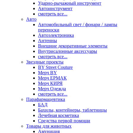
Ударно-рычажный инструмент
Автоинструмент
смотреть все...
Авто
Автомобильный свет / фонари / лампы
переноски
Автоэлектроника
Антенны
Внешние декоративные элементы
Внутрисалонные аксессуары
смотреть все...
Звездные проекты
BY Street Couture
Мерч BY
Мерч ЕРМАК
Мерч КИРЯ
Мерч Одежда
смотреть все...
Парафармацевтика
БАД
Бахилы, контейнеры, таблетницы
Лечебная косметика
Средства первой помощи
Товары для животных
Амуниция