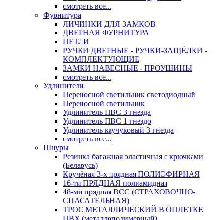
смотреть все...
Фурнитура
ЛИЧИНКИ ДЛЯ ЗАМКОВ
ДВЕРНАЯ ФУРНИТУРА
ПЕТЛИ
РУЧКИ ДВЕРНЫЕ - РУЧКИ-ЗАЩЁЛКИ -
КОМПЛЕКТУЮЩИЕ
ЗАМКИ НАВЕСНЫЕ - ПРОУШИНЫ
смотреть все...
Удлинители
Переносной светильник светодиодный
Переносной светильник
Удлинитель ПВС 3 гнезда
Удлинитель ПВС 1 гнездо
Удлинитель каучуковый 3 гнезда
смотреть все...
Шнуры
Резинка багажная эластичная с крючками
(Беларусь)
Кручёная 3-х прядная ПОЛИЭФИРНАЯ
16-ти ПРЯДНАЯ полиамидная
48-ми прядная ВСС (СТРАХОВОЧНО-
СПАСАТЕЛЬНАЯ)
ТРОС МЕТАЛЛИЧЕСКИЙ В ОПЛЕТКЕ
ПВХ (металлополимерный)