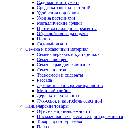
Садовый инструмент
Средства защиты растений
Удобрения и добавки
Уход за растениями
Металлические грядки
Противогололедные реагенты
Обустройство сада и дачи
Полив
Садовый декор
Семена и посадочный материал
Семена деревьев и кустарников
Семена овощей
Семена трав для животных
Семена цветов
Травосмеси и сидераты
Рассада
Луковичные и корневища цветов
Мицелий грибов
Деревья и кустарники
Лук-севок и картофель семенной
Канцелярские товары
Офисные принадлежности
Письменные и чертёжные принадлежности
Товары для творчества
Пеналы