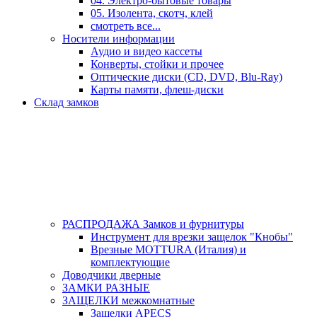
04. Электро-бытовые товары
05. Изолента, скотч, клей
смотреть все...
Носители информации
Аудио и видео кассеты
Конверты, стойки и прочее
Оптические диски (CD, DVD, Blu-Ray)
Карты памяти, флеш-диски
Склад замков
РАСПРОДАЖА Замков и фурнитуры
Инструмент для врезки защелок "Кнобы"
Врезные MOTTURA (Италия) и
комплектующие
Доводчики дверные
ЗАМКИ РАЗНЫЕ
ЗАЩЕЛКИ межкомнатные
Защелки APECS