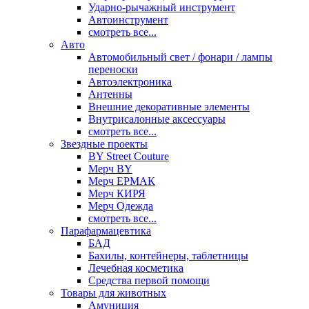
Ударно-рычажный инструмент
Автоинструмент
смотреть все...
Авто
Автомобильный свет / фонари / лампы
переноски
Автоэлектроника
Антенны
Внешние декоративные элементы
Внутрисалонные аксессуары
смотреть все...
Звездные проекты
BY Street Couture
Мерч BY
Мерч ЕРМАК
Мерч КИРЯ
Мерч Одежда
смотреть все...
Парафармацевтика
БАД
Бахилы, контейнеры, таблетницы
Лечебная косметика
Средства первой помощи
Товары для животных
Амуниция