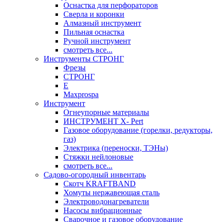
Оснастка для перфораторов
Сверла и коронки
Алмазный инструмент
Пильная оснастка
Ручной инструмент
смотреть все...
Инструменты СТРОНГ
Фрезы
СТРОНГ
Е
Maxprospa
Инструмент
Огнеупорные материалы
ИНСТРУМЕНТ X- Pert
Газовое оборудование (горелки, редукторы,
газ)
Электрика (переноски, ТЭНы)
Стяжки нейлоновые
смотреть все...
Садово-огородный инвентарь
Скотч KRAFTBAND
Хомуты нержавеющая сталь
Электроводонагреватели
Насосы вибрационные
Сварочное и газовое оборудование