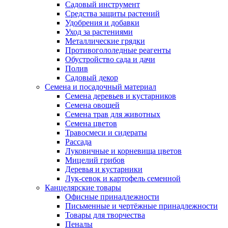
Садовый инструмент
Средства защиты растений
Удобрения и добавки
Уход за растениями
Металлические грядки
Противогололедные реагенты
Обустройство сада и дачи
Полив
Садовый декор
Семена и посадочный материал
Семена деревьев и кустарников
Семена овощей
Семена трав для животных
Семена цветов
Травосмеси и сидераты
Рассада
Луковичные и корневища цветов
Мицелий грибов
Деревья и кустарники
Лук-севок и картофель семенной
Канцелярские товары
Офисные принадлежности
Письменные и чертёжные принадлежности
Товары для творчества
Пеналы