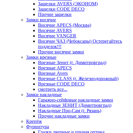
Защелки AVERS (ЭКОНОМ)
Защелки CODE DECO
Прочие защелки
Замки висячие
Висячие APECS (Москва)
Висячие AVERS
Висячие VANGER
Висячие ЧАЗ (Чебоксары) Остерегайтесь
подделок!!!
Прочие висячие замки
Замки врезные
Врезные Зенит (г. Димитровград)
Врезные APECS
Врезные Avers
Врезные CLASS (г. Железнодорожный)
Врезные CODE DECO
смотреть все...
Замки накладные
Гаражно-сейфовые накладные замки
Накладные ЗЕНИТ (Димитровград)
Накладные Про-Сам (г. Рязань)
Прочие накладные замки
Крепёж
Фурнитура
Глазки дверные и прочая оптика