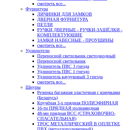
смотреть все...
Фурнитура
ЛИЧИНКИ ДЛЯ ЗАМКОВ
ДВЕРНАЯ ФУРНИТУРА
ПЕТЛИ
РУЧКИ ДВЕРНЫЕ - РУЧКИ-ЗАЩЁЛКИ -
КОМПЛЕКТУЮЩИЕ
ЗАМКИ НАВЕСНЫЕ - ПРОУШИНЫ
смотреть все...
Удлинители
Переносной светильник светодиодный
Переносной светильник
Удлинитель ПВС 3 гнезда
Удлинитель ПВС 1 гнездо
Удлинитель каучуковый 3 гнезда
смотреть все...
Шнуры
Резинка багажная эластичная с крючками
(Беларусь)
Кручёная 3-х прядная ПОЛИЭФИРНАЯ
16-ти ПРЯДНАЯ полиамидная
48-ми прядная ВСС (СТРАХОВОЧНО-
СПАСАТЕЛЬНАЯ)
ТРОС МЕТАЛЛИЧЕСКИЙ В ОПЛЕТКЕ
ПВХ (металлополимерный)