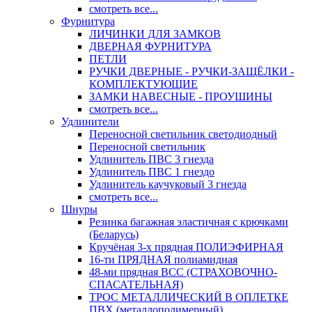
смотреть все...
Фурнитура
ЛИЧИНКИ ДЛЯ ЗАМКОВ
ДВЕРНАЯ ФУРНИТУРА
ПЕТЛИ
РУЧКИ ДВЕРНЫЕ - РУЧКИ-ЗАЩЁЛКИ -
КОМПЛЕКТУЮЩИЕ
ЗАМКИ НАВЕСНЫЕ - ПРОУШИНЫ
смотреть все...
Удлинители
Переносной светильник светодиодный
Переносной светильник
Удлинитель ПВС 3 гнезда
Удлинитель ПВС 1 гнездо
Удлинитель каучуковый 3 гнезда
смотреть все...
Шнуры
Резинка багажная эластичная с крючками
(Беларусь)
Кручёная 3-х прядная ПОЛИЭФИРНАЯ
16-ти ПРЯДНАЯ полиамидная
48-ми прядная ВСС (СТРАХОВОЧНО-
СПАСАТЕЛЬНАЯ)
ТРОС МЕТАЛЛИЧЕСКИЙ В ОПЛЕТКЕ
ПВХ (металлополимерный)