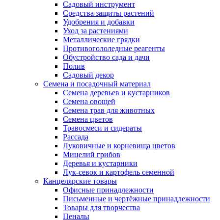
Садовый инструмент
Средства защиты растений
Удобрения и добавки
Уход за растениями
Металлические грядки
Противогололедные реагенты
Обустройство сада и дачи
Полив
Садовый декор
Семена и посадочный материал
Семена деревьев и кустарников
Семена овощей
Семена трав для животных
Семена цветов
Травосмеси и сидераты
Рассада
Луковичные и корневища цветов
Мицелий грибов
Деревья и кустарники
Лук-севок и картофель семенной
Канцелярские товары
Офисные принадлежности
Письменные и чертёжные принадлежности
Товары для творчества
Пеналы