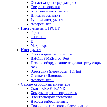
Оснастка для перфораторов
Сверла и коронки
Алмазный инструмент
Пильная оснастка
Ручной инструмент
смотреть все...
Инструменты СТРОНГ
Фрезы
СТРОНГ
Е
Maxprospa
Инструмент
Огнеупорные материалы
ИНСТРУМЕНТ X- Pert
Газовое оборудование (горелки, редукторы,
газ)
Электрика (переноски, ТЭНы)
Стяжки нейлоновые
смотреть все...
Садово-огородный инвентарь
Скотч KRAFTBAND
Хомуты нержавеющая сталь
Электроводонагреватели
Насосы вибрационные
Сварочное и газовое оборудование