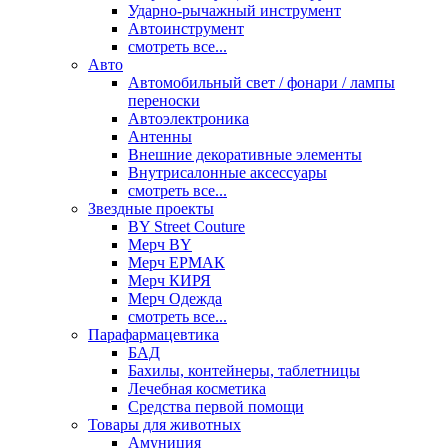
Ударно-рычажный инструмент
Автоинструмент
смотреть все...
Авто
Автомобильный свет / фонари / лампы
переноски
Автоэлектроника
Антенны
Внешние декоративные элементы
Внутрисалонные аксессуары
смотреть все...
Звездные проекты
BY Street Couture
Мерч BY
Мерч ЕРМАК
Мерч КИРЯ
Мерч Одежда
смотреть все...
Парафармацевтика
БАД
Бахилы, контейнеры, таблетницы
Лечебная косметика
Средства первой помощи
Товары для животных
Амуниция