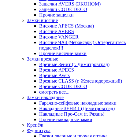
Защелки AVERS (ЭКОНОМ)
Защелки CODE DECO
Прочие защелки
Замки висячие
Висячие APECS (Москва)
Висячие AVERS
Висячие VANGER
Висячие ЧАЗ (Чебоксары) Остерегайтесь
подделок!!!
Прочие висячие замки
Замки врезные
Врезные Зенит (г. Димитровград)
Врезные APECS
Врезные Avers
Врезные CLASS (г. Железнодорожный)
Врезные CODE DECO
смотреть все...
Замки накладные
Гаражно-сейфовые накладные замки
Накладные ЗЕНИТ (Димитровград)
Накладные Про-Сам (г. Рязань)
Прочие накладные замки
Крепёж
Фурнитура
Глазки дверные и прочая оптика