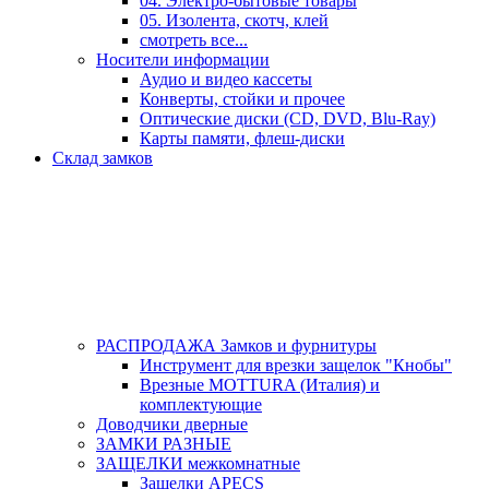
04. Электро-бытовые товары
05. Изолента, скотч, клей
смотреть все...
Носители информации
Аудио и видео кассеты
Конверты, стойки и прочее
Оптические диски (CD, DVD, Blu-Ray)
Карты памяти, флеш-диски
Склад замков
РАСПРОДАЖА Замков и фурнитуры
Инструмент для врезки защелок "Кнобы"
Врезные MOTTURA (Италия) и
комплектующие
Доводчики дверные
ЗАМКИ РАЗНЫЕ
ЗАЩЕЛКИ межкомнатные
Защелки APECS