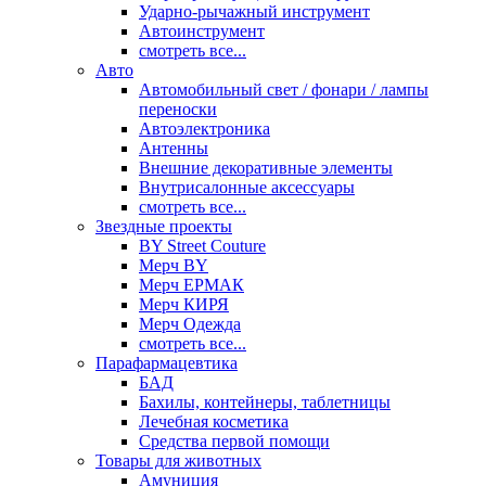
Ударно-рычажный инструмент
Автоинструмент
смотреть все...
Авто
Автомобильный свет / фонари / лампы
переноски
Автоэлектроника
Антенны
Внешние декоративные элементы
Внутрисалонные аксессуары
смотреть все...
Звездные проекты
BY Street Couture
Мерч BY
Мерч ЕРМАК
Мерч КИРЯ
Мерч Одежда
смотреть все...
Парафармацевтика
БАД
Бахилы, контейнеры, таблетницы
Лечебная косметика
Средства первой помощи
Товары для животных
Амуниция