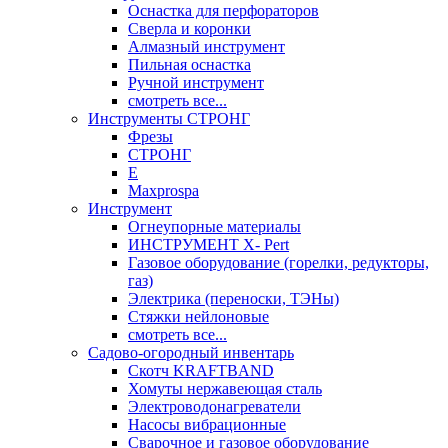
Оснастка для перфораторов
Сверла и коронки
Алмазный инструмент
Пильная оснастка
Ручной инструмент
смотреть все...
Инструменты СТРОНГ
Фрезы
СТРОНГ
Е
Maxprospa
Инструмент
Огнеупорные материалы
ИНСТРУМЕНТ X- Pert
Газовое оборудование (горелки, редукторы,
газ)
Электрика (переноски, ТЭНы)
Стяжки нейлоновые
смотреть все...
Садово-огородный инвентарь
Скотч KRAFTBAND
Хомуты нержавеющая сталь
Электроводонагреватели
Насосы вибрационные
Сварочное и газовое оборудование