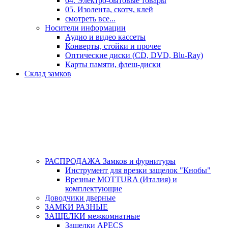
04. Электро-бытовые товары
05. Изолента, скотч, клей
смотреть все...
Носители информации
Аудио и видео кассеты
Конверты, стойки и прочее
Оптические диски (CD, DVD, Blu-Ray)
Карты памяти, флеш-диски
Склад замков
РАСПРОДАЖА Замков и фурнитуры
Инструмент для врезки защелок "Кнобы"
Врезные MOTTURA (Италия) и
комплектующие
Доводчики дверные
ЗАМКИ РАЗНЫЕ
ЗАЩЕЛКИ межкомнатные
Защелки APECS