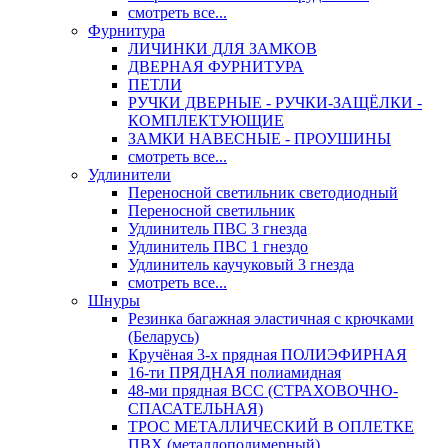
смотреть все...
Фурнитура
ЛИЧИНКИ ДЛЯ ЗАМКОВ
ДВЕРНАЯ ФУРНИТУРА
ПЕТЛИ
РУЧКИ ДВЕРНЫЕ - РУЧКИ-ЗАЩЁЛКИ -
КОМПЛЕКТУЮЩИЕ
ЗАМКИ НАВЕСНЫЕ - ПРОУШИНЫ
смотреть все...
Удлинители
Переносной светильник светодиодный
Переносной светильник
Удлинитель ПВС 3 гнезда
Удлинитель ПВС 1 гнездо
Удлинитель каучуковый 3 гнезда
смотреть все...
Шнуры
Резинка багажная эластичная с крючками
(Беларусь)
Кручёная 3-х прядная ПОЛИЭФИРНАЯ
16-ти ПРЯДНАЯ полиамидная
48-ми прядная ВСС (СТРАХОВОЧНО-
СПАСАТЕЛЬНАЯ)
ТРОС МЕТАЛЛИЧЕСКИЙ В ОПЛЕТКЕ
ПВХ (металлополимерный)