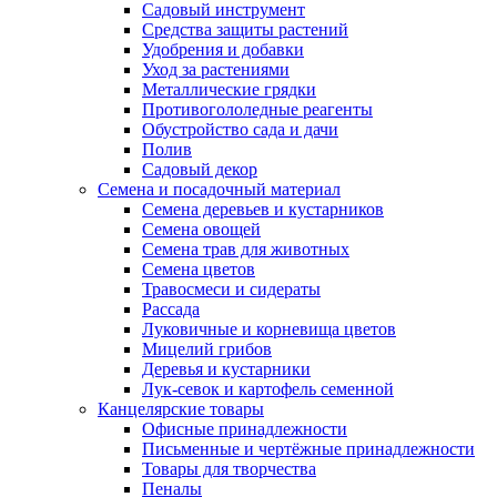
Садовый инструмент
Средства защиты растений
Удобрения и добавки
Уход за растениями
Металлические грядки
Противогололедные реагенты
Обустройство сада и дачи
Полив
Садовый декор
Семена и посадочный материал
Семена деревьев и кустарников
Семена овощей
Семена трав для животных
Семена цветов
Травосмеси и сидераты
Рассада
Луковичные и корневища цветов
Мицелий грибов
Деревья и кустарники
Лук-севок и картофель семенной
Канцелярские товары
Офисные принадлежности
Письменные и чертёжные принадлежности
Товары для творчества
Пеналы