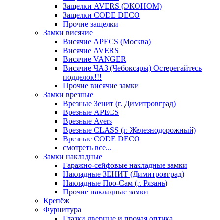
Защелки AVERS (ЭКОНОМ)
Защелки CODE DECO
Прочие защелки
Замки висячие
Висячие APECS (Москва)
Висячие AVERS
Висячие VANGER
Висячие ЧАЗ (Чебоксары) Остерегайтесь
подделок!!!
Прочие висячие замки
Замки врезные
Врезные Зенит (г. Димитровград)
Врезные APECS
Врезные Avers
Врезные CLASS (г. Железнодорожный)
Врезные CODE DECO
смотреть все...
Замки накладные
Гаражно-сейфовые накладные замки
Накладные ЗЕНИТ (Димитровград)
Накладные Про-Сам (г. Рязань)
Прочие накладные замки
Крепёж
Фурнитура
Глазки дверные и прочая оптика