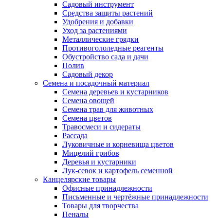
Садовый инструмент
Средства защиты растений
Удобрения и добавки
Уход за растениями
Металлические грядки
Противогололедные реагенты
Обустройство сада и дачи
Полив
Садовый декор
Семена и посадочный материал
Семена деревьев и кустарников
Семена овощей
Семена трав для животных
Семена цветов
Травосмеси и сидераты
Рассада
Луковичные и корневища цветов
Мицелий грибов
Деревья и кустарники
Лук-севок и картофель семенной
Канцелярские товары
Офисные принадлежности
Письменные и чертёжные принадлежности
Товары для творчества
Пеналы