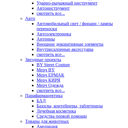
Ударно-рычажный инструмент
Автоинструмент
смотреть все...
Авто
Автомобильный свет / фонари / лампы
переноски
Автоэлектроника
Антенны
Внешние декоративные элементы
Внутрисалонные аксессуары
смотреть все...
Звездные проекты
BY Street Couture
Мерч BY
Мерч ЕРМАК
Мерч КИРЯ
Мерч Одежда
смотреть все...
Парафармацевтика
БАД
Бахилы, контейнеры, таблетницы
Лечебная косметика
Средства первой помощи
Товары для животных
Амуниция