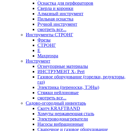
Оснастка для перфораторов
Сверла и коронки
Алмазный инструмент
Пильная оснастка
Ручной инструмент
смотреть все...
Инструменты СТРОНГ
Фрезы
СТРОНГ
Е
Maxprospa
Инструмент
Огнеупорные материалы
ИНСТРУМЕНТ X- Pert
Газовое оборудование (горелки, редукторы,
газ)
Электрика (переноски, ТЭНы)
Стяжки нейлоновые
смотреть все...
Садово-огородный инвентарь
Скотч KRAFTBAND
Хомуты нержавеющая сталь
Электроводонагреватели
Насосы вибрационные
Сварочное и газовое оборудование