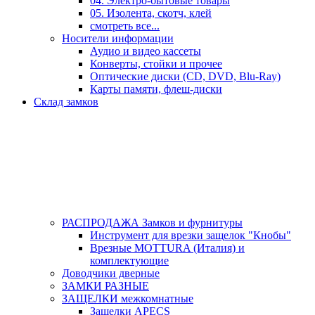
04. Электро-бытовые товары
05. Изолента, скотч, клей
смотреть все...
Носители информации
Аудио и видео кассеты
Конверты, стойки и прочее
Оптические диски (CD, DVD, Blu-Ray)
Карты памяти, флеш-диски
Склад замков
РАСПРОДАЖА Замков и фурнитуры
Инструмент для врезки защелок "Кнобы"
Врезные MOTTURA (Италия) и
комплектующие
Доводчики дверные
ЗАМКИ РАЗНЫЕ
ЗАЩЕЛКИ межкомнатные
Защелки APECS