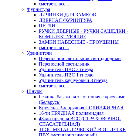
смотреть все...
Фурнитура
ЛИЧИНКИ ДЛЯ ЗАМКОВ
ДВЕРНАЯ ФУРНИТУРА
ПЕТЛИ
РУЧКИ ДВЕРНЫЕ - РУЧКИ-ЗАЩЁЛКИ -
КОМПЛЕКТУЮЩИЕ
ЗАМКИ НАВЕСНЫЕ - ПРОУШИНЫ
смотреть все...
Удлинители
Переносной светильник светодиодный
Переносной светильник
Удлинитель ПВС 3 гнезда
Удлинитель ПВС 1 гнездо
Удлинитель каучуковый 3 гнезда
смотреть все...
Шнуры
Резинка багажная эластичная с крючками
(Беларусь)
Кручёная 3-х прядная ПОЛИЭФИРНАЯ
16-ти ПРЯДНАЯ полиамидная
48-ми прядная ВСС (СТРАХОВОЧНО-
СПАСАТЕЛЬНАЯ)
ТРОС МЕТАЛЛИЧЕСКИЙ В ОПЛЕТКЕ
ПВХ (металлополимерный)