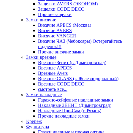
Защелки AVERS (ЭКОНОМ)
Защелки CODE DECO
Прочие защелки
Замки висячие
Висячие APECS (Москва)
Висячие AVERS
Висячие VANGER
Висячие ЧАЗ (Чебоксары) Остерегайтесь
подделок!!!
Прочие висячие замки
Замки врезные
Врезные Зенит (г. Димитровград)
Врезные APECS
Врезные Avers
Врезные CLASS (г. Железнодорожный)
Врезные CODE DECO
смотреть все...
Замки накладные
Гаражно-сейфовые накладные замки
Накладные ЗЕНИТ (Димитровград)
Накладные Про-Сам (г. Рязань)
Прочие накладные замки
Крепёж
Фурнитура
Глазки дверные и прочая оптика