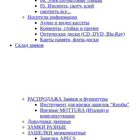
04. Электро-бытовые товары
05. Изолента, скотч, клей
смотреть все...
Носители информации
Аудио и видео кассеты
Конверты, стойки и прочее
Оптические диски (CD, DVD, Blu-Ray)
Карты памяти, флеш-диски
Склад замков
РАСПРОДАЖА Замков и фурнитуры
Инструмент для врезки защелок "Кнобы"
Врезные MOTTURA (Италия) и
комплектующие
Доводчики дверные
ЗАМКИ РАЗНЫЕ
ЗАЩЕЛКИ межкомнатные
Защелки APECS