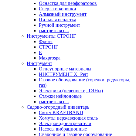
Оснастка для перфораторов
Сверла и коронки
Алмазный инструмент
Пильная оснастка
Ручной инструмент
смотреть все...
Инструменты СТРОНГ
Фрезы
СТРОНГ
Е
Maxprospa
Инструмент
Огнеупорные материалы
ИНСТРУМЕНТ X- Pert
Газовое оборудование (горелки, редукторы,
газ)
Электрика (переноски, ТЭНы)
Стяжки нейлоновые
смотреть все...
Садово-огородный инвентарь
Скотч KRAFTBAND
Хомуты нержавеющая сталь
Электроводонагреватели
Насосы вибрационные
Сварочное и газовое оборудование