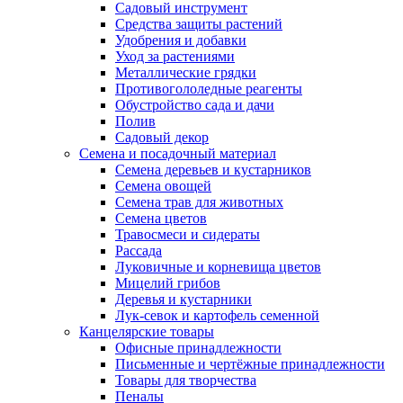
Садовый инструмент
Средства защиты растений
Удобрения и добавки
Уход за растениями
Металлические грядки
Противогололедные реагенты
Обустройство сада и дачи
Полив
Садовый декор
Семена и посадочный материал
Семена деревьев и кустарников
Семена овощей
Семена трав для животных
Семена цветов
Травосмеси и сидераты
Рассада
Луковичные и корневища цветов
Мицелий грибов
Деревья и кустарники
Лук-севок и картофель семенной
Канцелярские товары
Офисные принадлежности
Письменные и чертёжные принадлежности
Товары для творчества
Пеналы