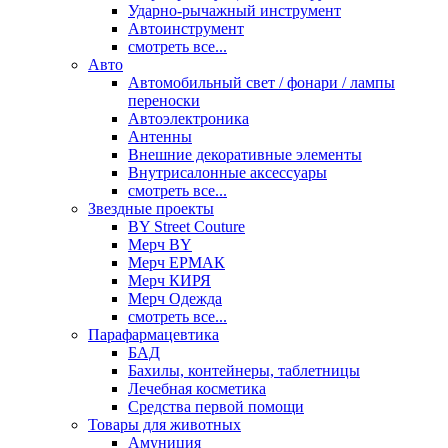
Ударно-рычажный инструмент
Автоинструмент
смотреть все...
Авто
Автомобильный свет / фонари / лампы
переноски
Автоэлектроника
Антенны
Внешние декоративные элементы
Внутрисалонные аксессуары
смотреть все...
Звездные проекты
BY Street Couture
Мерч BY
Мерч ЕРМАК
Мерч КИРЯ
Мерч Одежда
смотреть все...
Парафармацевтика
БАД
Бахилы, контейнеры, таблетницы
Лечебная косметика
Средства первой помощи
Товары для животных
Амуниция