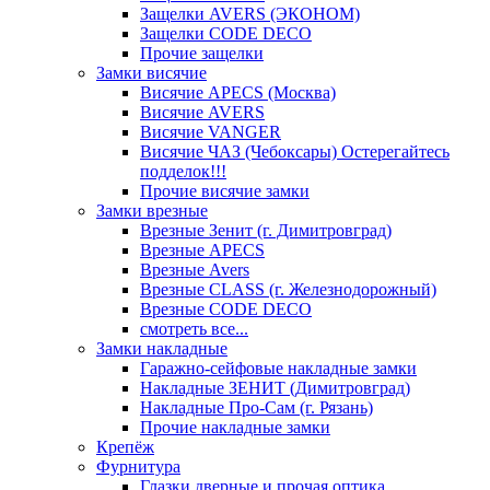
Защелки AVERS (ЭКОНОМ)
Защелки CODE DECO
Прочие защелки
Замки висячие
Висячие APECS (Москва)
Висячие AVERS
Висячие VANGER
Висячие ЧАЗ (Чебоксары) Остерегайтесь
подделок!!!
Прочие висячие замки
Замки врезные
Врезные Зенит (г. Димитровград)
Врезные APECS
Врезные Avers
Врезные CLASS (г. Железнодорожный)
Врезные CODE DECO
смотреть все...
Замки накладные
Гаражно-сейфовые накладные замки
Накладные ЗЕНИТ (Димитровград)
Накладные Про-Сам (г. Рязань)
Прочие накладные замки
Крепёж
Фурнитура
Глазки дверные и прочая оптика