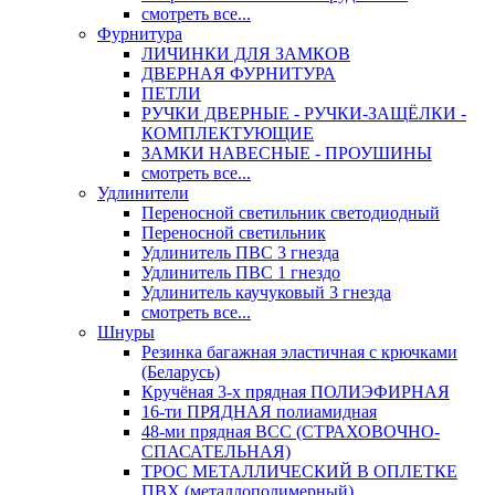
смотреть все...
Фурнитура
ЛИЧИНКИ ДЛЯ ЗАМКОВ
ДВЕРНАЯ ФУРНИТУРА
ПЕТЛИ
РУЧКИ ДВЕРНЫЕ - РУЧКИ-ЗАЩЁЛКИ -
КОМПЛЕКТУЮЩИЕ
ЗАМКИ НАВЕСНЫЕ - ПРОУШИНЫ
смотреть все...
Удлинители
Переносной светильник светодиодный
Переносной светильник
Удлинитель ПВС 3 гнезда
Удлинитель ПВС 1 гнездо
Удлинитель каучуковый 3 гнезда
смотреть все...
Шнуры
Резинка багажная эластичная с крючками
(Беларусь)
Кручёная 3-х прядная ПОЛИЭФИРНАЯ
16-ти ПРЯДНАЯ полиамидная
48-ми прядная ВСС (СТРАХОВОЧНО-
СПАСАТЕЛЬНАЯ)
ТРОС МЕТАЛЛИЧЕСКИЙ В ОПЛЕТКЕ
ПВХ (металлополимерный)