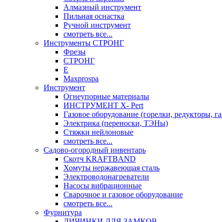
Алмазный инструмент
Пильная оснастка
Ручной инструмент
смотреть все...
Инструменты СТРОНГ
Фрезы
СТРОНГ
Е
Maxprospa
Инструмент
Огнеупорные материалы
ИНСТРУМЕНТ X- Pert
Газовое оборудование (горелки, редукторы, га
Электрика (переноски, ТЭНы)
Стяжки нейлоновые
смотреть все...
Садово-огородный инвентарь
Скотч KRAFTBAND
Хомуты нержавеющая сталь
Электроводонагреватели
Насосы вибрационные
Сварочное и газовое оборудование
смотреть все...
Фурнитура
ЛИЧИНКИ ДЛЯ ЗАМКОВ