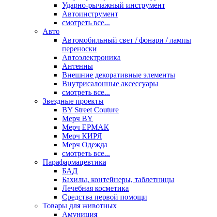
Ударно-рычажный инструмент
Автоинструмент
смотреть все...
Авто
Автомобильный свет / фонари / лампы
переноски
Автоэлектроника
Антенны
Внешние декоративные элементы
Внутрисалонные аксессуары
смотреть все...
Звездные проекты
BY Street Couture
Мерч BY
Мерч ЕРМАК
Мерч КИРЯ
Мерч Одежда
смотреть все...
Парафармацевтика
БАД
Бахилы, контейнеры, таблетницы
Лечебная косметика
Средства первой помощи
Товары для животных
Амуниция