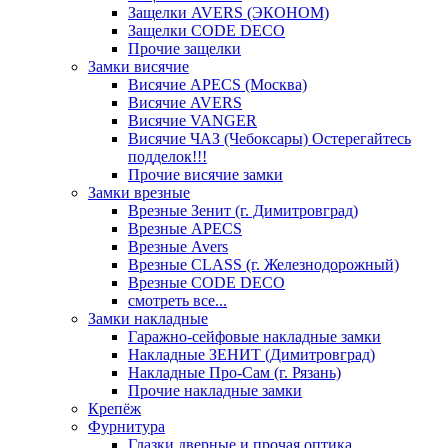
Защелки AVERS (ЭКОНОМ)
Защелки CODE DECO
Прочие защелки
Замки висячие
Висячие APECS (Москва)
Висячие AVERS
Висячие VANGER
Висячие ЧАЗ (Чебоксары) Остерегайтесь
подделок!!!
Прочие висячие замки
Замки врезные
Врезные Зенит (г. Димитровград)
Врезные APECS
Врезные Avers
Врезные CLASS (г. Железнодорожный)
Врезные CODE DECO
смотреть все...
Замки накладные
Гаражно-сейфовые накладные замки
Накладные ЗЕНИТ (Димитровград)
Накладные Про-Сам (г. Рязань)
Прочие накладные замки
Крепёж
Фурнитура
Глазки дверные и прочая оптика