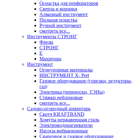
Оснастка для перфораторов
Сверла и коронки
Алмазный инструмент
Пильная оснастка
Ручной инструмент
смотреть все...
Инструменты СТРОНГ
Фрезы
СТРОНГ
Е
Maxprospa
Инструмент
Огнеупорные материалы
ИНСТРУМЕНТ X- Pert
Газовое оборудование (горелки, редукторы,
газ)
Электрика (переноски, ТЭНы)
Стяжки нейлоновые
смотреть все...
Садово-огородный инвентарь
Скотч KRAFTBAND
Хомуты нержавеющая сталь
Электроводонагреватели
Насосы вибрационные
Сварочное и газовое оборудование