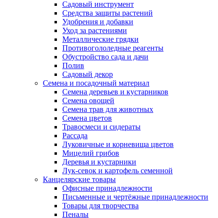
Садовый инструмент
Средства защиты растений
Удобрения и добавки
Уход за растениями
Металлические грядки
Противогололедные реагенты
Обустройство сада и дачи
Полив
Садовый декор
Семена и посадочный материал
Семена деревьев и кустарников
Семена овощей
Семена трав для животных
Семена цветов
Травосмеси и сидераты
Рассада
Луковичные и корневища цветов
Мицелий грибов
Деревья и кустарники
Лук-севок и картофель семенной
Канцелярские товары
Офисные принадлежности
Письменные и чертёжные принадлежности
Товары для творчества
Пеналы