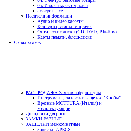
04. Электро-бытовые товары
05. Изолента, скотч, клей
смотреть все...
Носители информации
Аудио и видео кассеты
Конверты, стойки и прочее
Оптические диски (CD, DVD, Blu-Ray)
Карты памяти, флеш-диски
Склад замков
РАСПРОДАЖА Замков и фурнитуры
Инструмент для врезки защелок "Кнобы"
Врезные MOTTURA (Италия) и
комплектующие
Доводчики дверные
ЗАМКИ РАЗНЫЕ
ЗАЩЕЛКИ межкомнатные
Защелки APECS