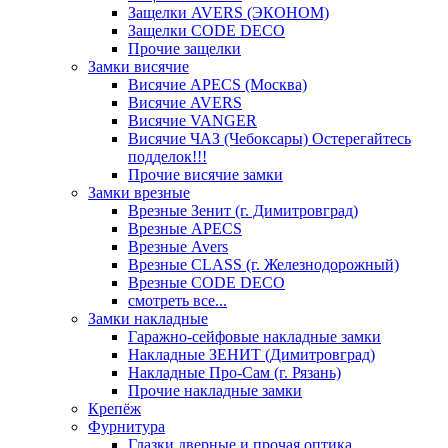
Защелки AVERS (ЭКОНОМ)
Защелки CODE DECO
Прочие защелки
Замки висячие
Висячие APECS (Москва)
Висячие AVERS
Висячие VANGER
Висячие ЧАЗ (Чебоксары) Остерегайтесь
подделок!!!
Прочие висячие замки
Замки врезные
Врезные Зенит (г. Димитровград)
Врезные APECS
Врезные Avers
Врезные CLASS (г. Железнодорожный)
Врезные CODE DECO
смотреть все...
Замки накладные
Гаражно-сейфовые накладные замки
Накладные ЗЕНИТ (Димитровград)
Накладные Про-Сам (г. Рязань)
Прочие накладные замки
Крепёж
Фурнитура
Глазки дверные и прочая оптика