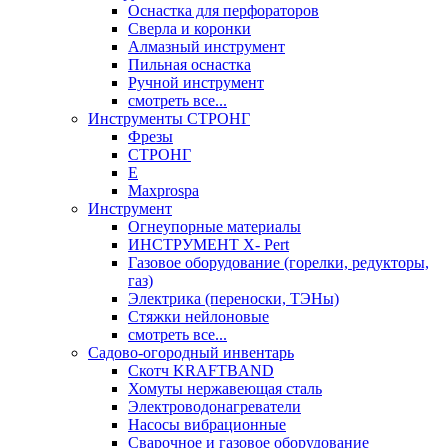
Оснастка для перфораторов
Сверла и коронки
Алмазный инструмент
Пильная оснастка
Ручной инструмент
смотреть все...
Инструменты СТРОНГ
Фрезы
СТРОНГ
Е
Maxprospa
Инструмент
Огнеупорные материалы
ИНСТРУМЕНТ X- Pert
Газовое оборудование (горелки, редукторы,
газ)
Электрика (переноски, ТЭНы)
Стяжки нейлоновые
смотреть все...
Садово-огородный инвентарь
Скотч KRAFTBAND
Хомуты нержавеющая сталь
Электроводонагреватели
Насосы вибрационные
Сварочное и газовое оборудование