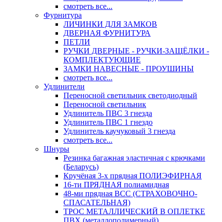
смотреть все...
Фурнитура
ЛИЧИНКИ ДЛЯ ЗАМКОВ
ДВЕРНАЯ ФУРНИТУРА
ПЕТЛИ
РУЧКИ ДВЕРНЫЕ - РУЧКИ-ЗАЩЁЛКИ -
КОМПЛЕКТУЮЩИЕ
ЗАМКИ НАВЕСНЫЕ - ПРОУШИНЫ
смотреть все...
Удлинители
Переносной светильник светодиодный
Переносной светильник
Удлинитель ПВС 3 гнезда
Удлинитель ПВС 1 гнездо
Удлинитель каучуковый 3 гнезда
смотреть все...
Шнуры
Резинка багажная эластичная с крючками
(Беларусь)
Кручёная 3-х прядная ПОЛИЭФИРНАЯ
16-ти ПРЯДНАЯ полиамидная
48-ми прядная ВСС (СТРАХОВОЧНО-
СПАСАТЕЛЬНАЯ)
ТРОС МЕТАЛЛИЧЕСКИЙ В ОПЛЕТКЕ
ПВХ (металлополимерный)