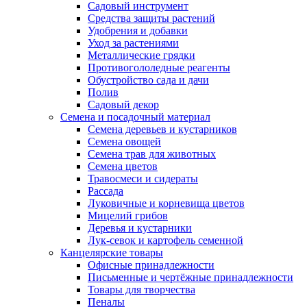
Садовый инструмент
Средства защиты растений
Удобрения и добавки
Уход за растениями
Металлические грядки
Противогололедные реагенты
Обустройство сада и дачи
Полив
Садовый декор
Семена и посадочный материал
Семена деревьев и кустарников
Семена овощей
Семена трав для животных
Семена цветов
Травосмеси и сидераты
Рассада
Луковичные и корневища цветов
Мицелий грибов
Деревья и кустарники
Лук-севок и картофель семенной
Канцелярские товары
Офисные принадлежности
Письменные и чертёжные принадлежности
Товары для творчества
Пеналы