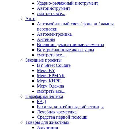
Ударно-рычажный инструмент
Автоинструмент
смотреть все...
Авто
Автомобильный свет / фонари / лампы
переноски
Автоэлектроника
Антенны
Внешние декоративные элементы
Внутрисалонные аксессуары
смотреть все...
Звездные проекты
BY Street Couture
Мерч BY
Мерч ЕРМАК
Мерч КИРЯ
Мерч Одежда
смотреть все...
Парафармацевтика
БАД
Бахилы, контейнеры, таблетницы
Лечебная косметика
Средства первой помощи
Товары для животных
Амуниция