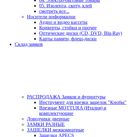
04. Электро-бытовые товары
05. Изолента, скотч, клей
смотреть все...
Носители информации
Аудио и видео кассеты
Конверты, стойки и прочее
Оптические диски (CD, DVD, Blu-Ray)
Карты памяти, флеш-диски
Склад замков
РАСПРОДАЖА Замков и фурнитуры
Инструмент для врезки защелок "Кнобы"
Врезные MOTTURA (Италия) и
комплектующие
Доводчики дверные
ЗАМКИ РАЗНЫЕ
ЗАЩЕЛКИ межкомнатные
Защелки APECS