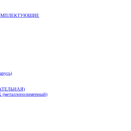
 КОМПЛЕКТУЮЩИЕ
арусь)
САТЕЛЬНАЯ)
металлополимерный)