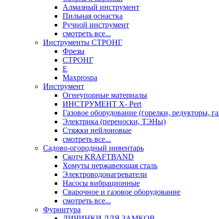
Алмазный инструмент
Пильная оснастка
Ручной инструмент
смотреть все...
Инструменты СТРОНГ
Фрезы
СТРОНГ
Е
Maxprospa
Инструмент
Огнеупорные материалы
ИНСТРУМЕНТ X- Pert
Газовое оборудование (горелки, редукторы, га
Электрика (переноски, ТЭНы)
Стяжки нейлоновые
смотреть все...
Садово-огородный инвентарь
Скотч KRAFTBAND
Хомуты нержавеющая сталь
Электроводонагреватели
Насосы вибрационные
Сварочное и газовое оборудование
смотреть все...
Фурнитура
ЛИЧИНКИ ДЛЯ ЗАМКОВ