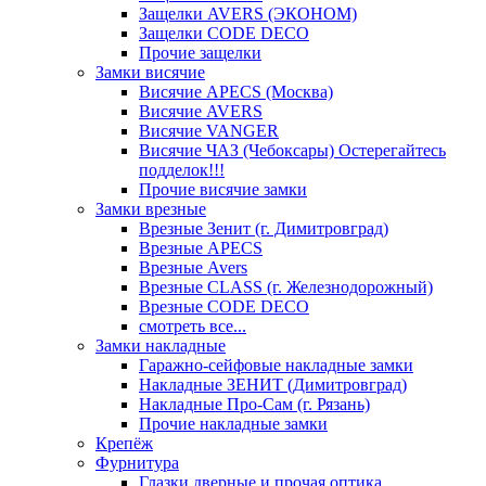
Защелки AVERS (ЭКОНОМ)
Защелки CODE DECO
Прочие защелки
Замки висячие
Висячие APECS (Москва)
Висячие AVERS
Висячие VANGER
Висячие ЧАЗ (Чебоксары) Остерегайтесь
подделок!!!
Прочие висячие замки
Замки врезные
Врезные Зенит (г. Димитровград)
Врезные APECS
Врезные Avers
Врезные CLASS (г. Железнодорожный)
Врезные CODE DECO
смотреть все...
Замки накладные
Гаражно-сейфовые накладные замки
Накладные ЗЕНИТ (Димитровград)
Накладные Про-Сам (г. Рязань)
Прочие накладные замки
Крепёж
Фурнитура
Глазки дверные и прочая оптика