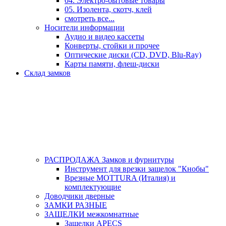
04. Электро-бытовые товары
05. Изолента, скотч, клей
смотреть все...
Носители информации
Аудио и видео кассеты
Конверты, стойки и прочее
Оптические диски (CD, DVD, Blu-Ray)
Карты памяти, флеш-диски
Склад замков
РАСПРОДАЖА Замков и фурнитуры
Инструмент для врезки защелок "Кнобы"
Врезные MOTTURA (Италия) и
комплектующие
Доводчики дверные
ЗАМКИ РАЗНЫЕ
ЗАЩЕЛКИ межкомнатные
Защелки APECS