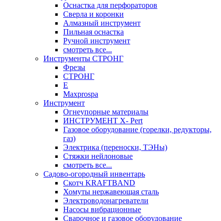
Оснастка для перфораторов
Сверла и коронки
Алмазный инструмент
Пильная оснастка
Ручной инструмент
смотреть все...
Инструменты СТРОНГ
Фрезы
СТРОНГ
Е
Maxprospa
Инструмент
Огнеупорные материалы
ИНСТРУМЕНТ X- Pert
Газовое оборудование (горелки, редукторы,
газ)
Электрика (переноски, ТЭНы)
Стяжки нейлоновые
смотреть все...
Садово-огородный инвентарь
Скотч KRAFTBAND
Хомуты нержавеющая сталь
Электроводонагреватели
Насосы вибрационные
Сварочное и газовое оборудование