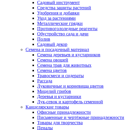
Садовый инструмент
Средства защиты растений
Удобрения и добавки
Уход за растениями
Металлические грядки
Противогололедные реагенты
Обустройство сада и дачи
Полив
Садовый декор
Семена и посадочный материал
Семена деревьев и кустарников
Семена овощей
Семена трав для животных
Семена цветов
Травосмеси и сидераты
Рассада
Луковичные и корневища цветов
Мицелий грибов
Деревья и кустарники
Лук-севок и картофель семенной
Канцелярские товары
Офисные принадлежности
Письменные и чертёжные принадлежности
Товары для творчества
Пеналы