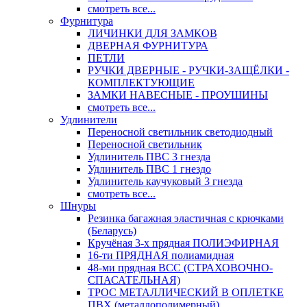
смотреть все...
Фурнитура
ЛИЧИНКИ ДЛЯ ЗАМКОВ
ДВЕРНАЯ ФУРНИТУРА
ПЕТЛИ
РУЧКИ ДВЕРНЫЕ - РУЧКИ-ЗАЩЁЛКИ -
КОМПЛЕКТУЮЩИЕ
ЗАМКИ НАВЕСНЫЕ - ПРОУШИНЫ
смотреть все...
Удлинители
Переносной светильник светодиодный
Переносной светильник
Удлинитель ПВС 3 гнезда
Удлинитель ПВС 1 гнездо
Удлинитель каучуковый 3 гнезда
смотреть все...
Шнуры
Резинка багажная эластичная с крючками
(Беларусь)
Кручёная 3-х прядная ПОЛИЭФИРНАЯ
16-ти ПРЯДНАЯ полиамидная
48-ми прядная ВСС (СТРАХОВОЧНО-
СПАСАТЕЛЬНАЯ)
ТРОС МЕТАЛЛИЧЕСКИЙ В ОПЛЕТКЕ
ПВХ (металлополимерный)