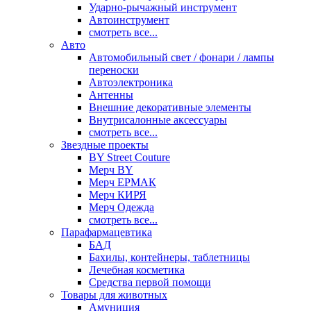
Ударно-рычажный инструмент
Автоинструмент
смотреть все...
Авто
Автомобильный свет / фонари / лампы
переноски
Автоэлектроника
Антенны
Внешние декоративные элементы
Внутрисалонные аксессуары
смотреть все...
Звездные проекты
BY Street Couture
Мерч BY
Мерч ЕРМАК
Мерч КИРЯ
Мерч Одежда
смотреть все...
Парафармацевтика
БАД
Бахилы, контейнеры, таблетницы
Лечебная косметика
Средства первой помощи
Товары для животных
Амуниция