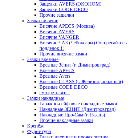
Защелки AVERS (ЭКОНОМ)
Защелки CODE DECO
Прочие защелки
Замки висячие
Висячие APECS (Москва)
Висячие AVERS
Висячие VANGER
Висячие ЧАЗ (Чебоксары) Остерегайтесь
подделок!!!
Прочие висячие замки
Замки врезные
Врезные Зенит (г. Димитровград)
Врезные APECS
Врезные Avers
Врезные CLASS (г. Железнодорожный)
Врезные CODE DECO
смотреть все...
Замки накладные
Гаражно-сейфовые накладные замки
Накладные ЗЕНИТ (Димитровград)
Накладные Про-Сам (г. Рязань)
Прочие накладные замки
Крепёж
Фурнитура
Глазки дверные и прочая оптика