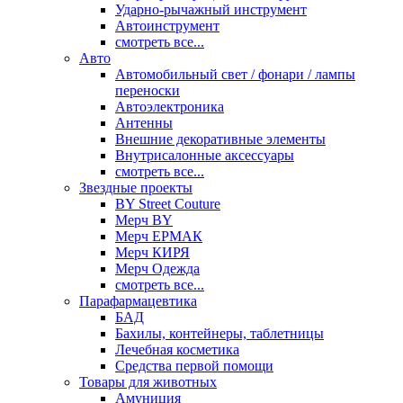
Ударно-рычажный инструмент
Автоинструмент
смотреть все...
Авто
Автомобильный свет / фонари / лампы
переноски
Автоэлектроника
Антенны
Внешние декоративные элементы
Внутрисалонные аксессуары
смотреть все...
Звездные проекты
BY Street Couture
Мерч BY
Мерч ЕРМАК
Мерч КИРЯ
Мерч Одежда
смотреть все...
Парафармацевтика
БАД
Бахилы, контейнеры, таблетницы
Лечебная косметика
Средства первой помощи
Товары для животных
Амуниция