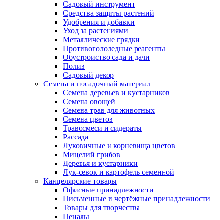
Садовый инструмент
Средства защиты растений
Удобрения и добавки
Уход за растениями
Металлические грядки
Противогололедные реагенты
Обустройство сада и дачи
Полив
Садовый декор
Семена и посадочный материал
Семена деревьев и кустарников
Семена овощей
Семена трав для животных
Семена цветов
Травосмеси и сидераты
Рассада
Луковичные и корневища цветов
Мицелий грибов
Деревья и кустарники
Лук-севок и картофель семенной
Канцелярские товары
Офисные принадлежности
Письменные и чертёжные принадлежности
Товары для творчества
Пеналы