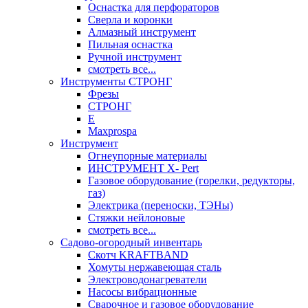
Оснастка для перфораторов
Сверла и коронки
Алмазный инструмент
Пильная оснастка
Ручной инструмент
смотреть все...
Инструменты СТРОНГ
Фрезы
СТРОНГ
Е
Maxprospa
Инструмент
Огнеупорные материалы
ИНСТРУМЕНТ X- Pert
Газовое оборудование (горелки, редукторы,
газ)
Электрика (переноски, ТЭНы)
Стяжки нейлоновые
смотреть все...
Садово-огородный инвентарь
Скотч KRAFTBAND
Хомуты нержавеющая сталь
Электроводонагреватели
Насосы вибрационные
Сварочное и газовое оборудование