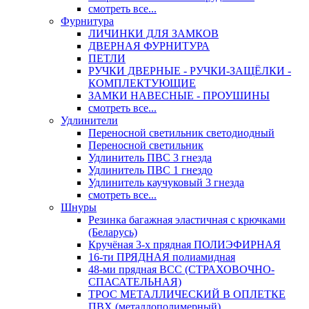
смотреть все...
Фурнитура
ЛИЧИНКИ ДЛЯ ЗАМКОВ
ДВЕРНАЯ ФУРНИТУРА
ПЕТЛИ
РУЧКИ ДВЕРНЫЕ - РУЧКИ-ЗАЩЁЛКИ -
КОМПЛЕКТУЮЩИЕ
ЗАМКИ НАВЕСНЫЕ - ПРОУШИНЫ
смотреть все...
Удлинители
Переносной светильник светодиодный
Переносной светильник
Удлинитель ПВС 3 гнезда
Удлинитель ПВС 1 гнездо
Удлинитель каучуковый 3 гнезда
смотреть все...
Шнуры
Резинка багажная эластичная с крючками
(Беларусь)
Кручёная 3-х прядная ПОЛИЭФИРНАЯ
16-ти ПРЯДНАЯ полиамидная
48-ми прядная ВСС (СТРАХОВОЧНО-
СПАСАТЕЛЬНАЯ)
ТРОС МЕТАЛЛИЧЕСКИЙ В ОПЛЕТКЕ
ПВХ (металлополимерный)