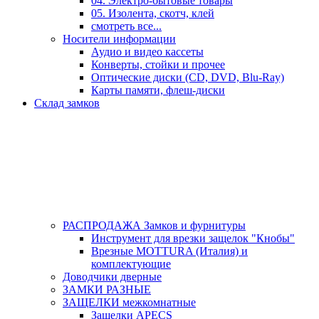
04. Электро-бытовые товары
05. Изолента, скотч, клей
смотреть все...
Носители информации
Аудио и видео кассеты
Конверты, стойки и прочее
Оптические диски (CD, DVD, Blu-Ray)
Карты памяти, флеш-диски
Склад замков
РАСПРОДАЖА Замков и фурнитуры
Инструмент для врезки защелок "Кнобы"
Врезные MOTTURA (Италия) и
комплектующие
Доводчики дверные
ЗАМКИ РАЗНЫЕ
ЗАЩЕЛКИ межкомнатные
Защелки APECS