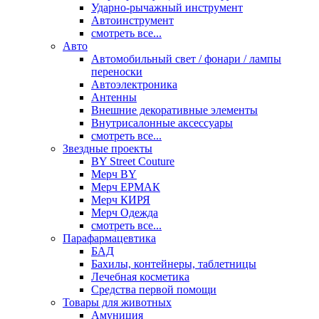
Ударно-рычажный инструмент
Автоинструмент
смотреть все...
Авто
Автомобильный свет / фонари / лампы
переноски
Автоэлектроника
Антенны
Внешние декоративные элементы
Внутрисалонные аксессуары
смотреть все...
Звездные проекты
BY Street Couture
Мерч BY
Мерч ЕРМАК
Мерч КИРЯ
Мерч Одежда
смотреть все...
Парафармацевтика
БАД
Бахилы, контейнеры, таблетницы
Лечебная косметика
Средства первой помощи
Товары для животных
Амуниция