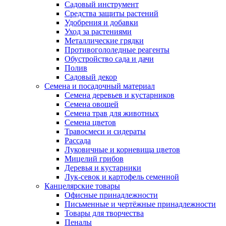
Садовый инструмент
Средства защиты растений
Удобрения и добавки
Уход за растениями
Металлические грядки
Противогололедные реагенты
Обустройство сада и дачи
Полив
Садовый декор
Семена и посадочный материал
Семена деревьев и кустарников
Семена овощей
Семена трав для животных
Семена цветов
Травосмеси и сидераты
Рассада
Луковичные и корневища цветов
Мицелий грибов
Деревья и кустарники
Лук-севок и картофель семенной
Канцелярские товары
Офисные принадлежности
Письменные и чертёжные принадлежности
Товары для творчества
Пеналы