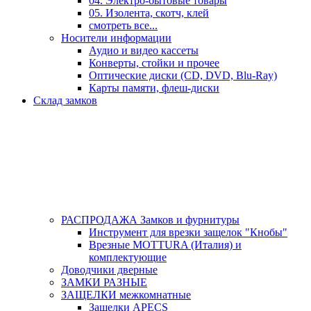
04. Электро-бытовые товары
05. Изолента, скотч, клей
смотреть все...
Носители информации
Аудио и видео кассеты
Конверты, стойки и прочее
Оптические диски (CD, DVD, Blu-Ray)
Карты памяти, флеш-диски
Склад замков
РАСПРОДАЖА Замков и фурнитуры
Инструмент для врезки защелок "Кнобы"
Врезные MOTTURA (Италия) и
комплектующие
Доводчики дверные
ЗАМКИ РАЗНЫЕ
ЗАЩЕЛКИ межкомнатные
Защелки APECS