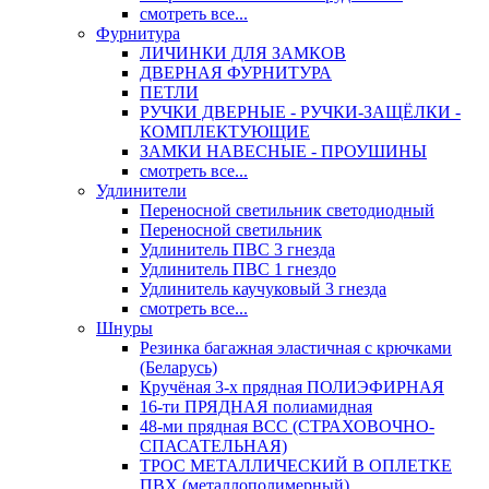
смотреть все...
Фурнитура
ЛИЧИНКИ ДЛЯ ЗАМКОВ
ДВЕРНАЯ ФУРНИТУРА
ПЕТЛИ
РУЧКИ ДВЕРНЫЕ - РУЧКИ-ЗАЩЁЛКИ -
КОМПЛЕКТУЮЩИЕ
ЗАМКИ НАВЕСНЫЕ - ПРОУШИНЫ
смотреть все...
Удлинители
Переносной светильник светодиодный
Переносной светильник
Удлинитель ПВС 3 гнезда
Удлинитель ПВС 1 гнездо
Удлинитель каучуковый 3 гнезда
смотреть все...
Шнуры
Резинка багажная эластичная с крючками
(Беларусь)
Кручёная 3-х прядная ПОЛИЭФИРНАЯ
16-ти ПРЯДНАЯ полиамидная
48-ми прядная ВСС (СТРАХОВОЧНО-
СПАСАТЕЛЬНАЯ)
ТРОС МЕТАЛЛИЧЕСКИЙ В ОПЛЕТКЕ
ПВХ (металлополимерный)