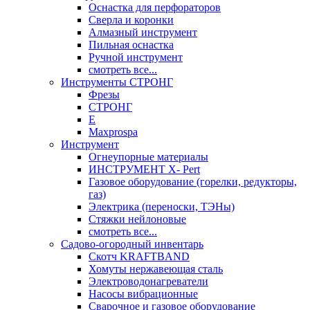
Оснастка для перфораторов
Сверла и коронки
Алмазный инструмент
Пильная оснастка
Ручной инструмент
смотреть все...
Инструменты СТРОНГ
Фрезы
СТРОНГ
Е
Maxprospa
Инструмент
Огнеупорные материалы
ИНСТРУМЕНТ X- Pert
Газовое оборудование (горелки, редукторы,
газ)
Электрика (переноски, ТЭНы)
Стяжки нейлоновые
смотреть все...
Садово-огородный инвентарь
Скотч KRAFTBAND
Хомуты нержавеющая сталь
Электроводонагреватели
Насосы вибрационные
Сварочное и газовое оборудование