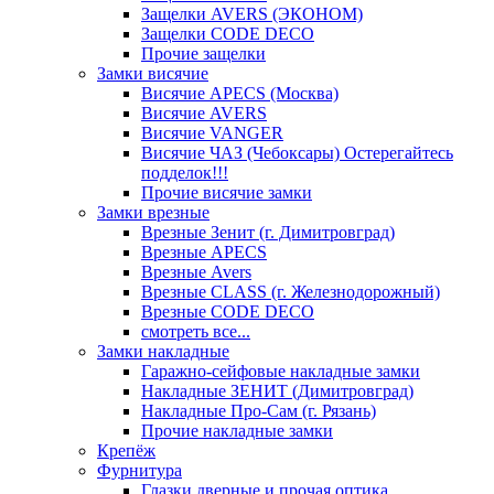
Защелки AVERS (ЭКОНОМ)
Защелки CODE DECO
Прочие защелки
Замки висячие
Висячие APECS (Москва)
Висячие AVERS
Висячие VANGER
Висячие ЧАЗ (Чебоксары) Остерегайтесь
подделок!!!
Прочие висячие замки
Замки врезные
Врезные Зенит (г. Димитровград)
Врезные APECS
Врезные Avers
Врезные CLASS (г. Железнодорожный)
Врезные CODE DECO
смотреть все...
Замки накладные
Гаражно-сейфовые накладные замки
Накладные ЗЕНИТ (Димитровград)
Накладные Про-Сам (г. Рязань)
Прочие накладные замки
Крепёж
Фурнитура
Глазки дверные и прочая оптика