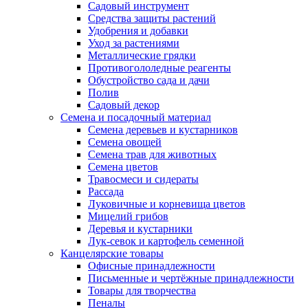
Садовый инструмент
Средства защиты растений
Удобрения и добавки
Уход за растениями
Металлические грядки
Противогололедные реагенты
Обустройство сада и дачи
Полив
Садовый декор
Семена и посадочный материал
Семена деревьев и кустарников
Семена овощей
Семена трав для животных
Семена цветов
Травосмеси и сидераты
Рассада
Луковичные и корневища цветов
Мицелий грибов
Деревья и кустарники
Лук-севок и картофель семенной
Канцелярские товары
Офисные принадлежности
Письменные и чертёжные принадлежности
Товары для творчества
Пеналы