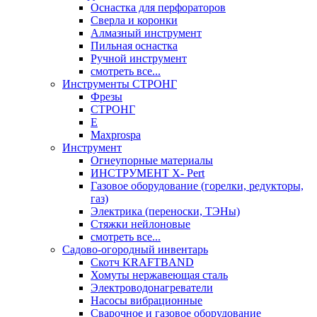
Оснастка для перфораторов
Сверла и коронки
Алмазный инструмент
Пильная оснастка
Ручной инструмент
смотреть все...
Инструменты СТРОНГ
Фрезы
СТРОНГ
Е
Maxprospa
Инструмент
Огнеупорные материалы
ИНСТРУМЕНТ X- Pert
Газовое оборудование (горелки, редукторы,
газ)
Электрика (переноски, ТЭНы)
Стяжки нейлоновые
смотреть все...
Садово-огородный инвентарь
Скотч KRAFTBAND
Хомуты нержавеющая сталь
Электроводонагреватели
Насосы вибрационные
Сварочное и газовое оборудование