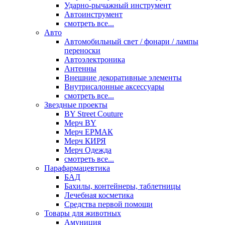
Ударно-рычажный инструмент
Автоинструмент
смотреть все...
Авто
Автомобильный свет / фонари / лампы
переноски
Автоэлектроника
Антенны
Внешние декоративные элементы
Внутрисалонные аксессуары
смотреть все...
Звездные проекты
BY Street Couture
Мерч BY
Мерч ЕРМАК
Мерч КИРЯ
Мерч Одежда
смотреть все...
Парафармацевтика
БАД
Бахилы, контейнеры, таблетницы
Лечебная косметика
Средства первой помощи
Товары для животных
Амуниция