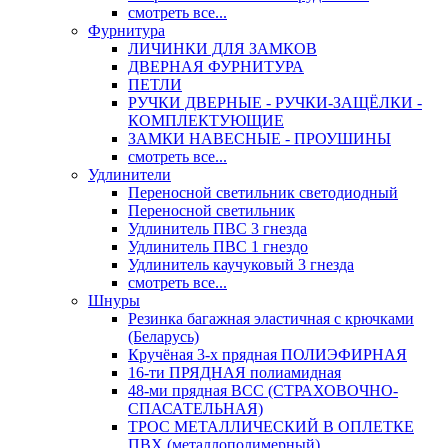
смотреть все...
Фурнитура
ЛИЧИНКИ ДЛЯ ЗАМКОВ
ДВЕРНАЯ ФУРНИТУРА
ПЕТЛИ
РУЧКИ ДВЕРНЫЕ - РУЧКИ-ЗАЩЁЛКИ -
КОМПЛЕКТУЮЩИЕ
ЗАМКИ НАВЕСНЫЕ - ПРОУШИНЫ
смотреть все...
Удлинители
Переносной светильник светодиодный
Переносной светильник
Удлинитель ПВС 3 гнезда
Удлинитель ПВС 1 гнездо
Удлинитель каучуковый 3 гнезда
смотреть все...
Шнуры
Резинка багажная эластичная с крючками
(Беларусь)
Кручёная 3-х прядная ПОЛИЭФИРНАЯ
16-ти ПРЯДНАЯ полиамидная
48-ми прядная ВСС (СТРАХОВОЧНО-
СПАСАТЕЛЬНАЯ)
ТРОС МЕТАЛЛИЧЕСКИЙ В ОПЛЕТКЕ
ПВХ (металлополимерный)