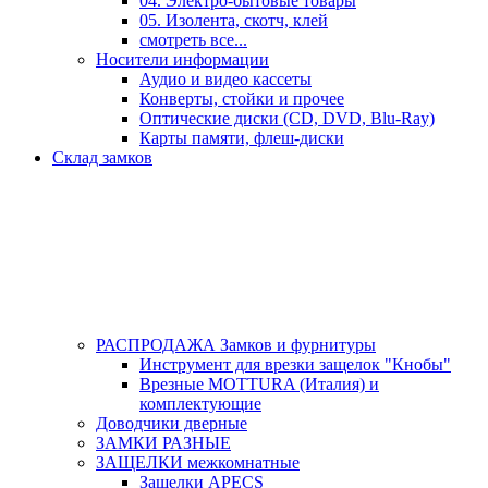
04. Электро-бытовые товары
05. Изолента, скотч, клей
смотреть все...
Носители информации
Аудио и видео кассеты
Конверты, стойки и прочее
Оптические диски (CD, DVD, Blu-Ray)
Карты памяти, флеш-диски
Склад замков
РАСПРОДАЖА Замков и фурнитуры
Инструмент для врезки защелок "Кнобы"
Врезные MOTTURA (Италия) и
комплектующие
Доводчики дверные
ЗАМКИ РАЗНЫЕ
ЗАЩЕЛКИ межкомнатные
Защелки APECS