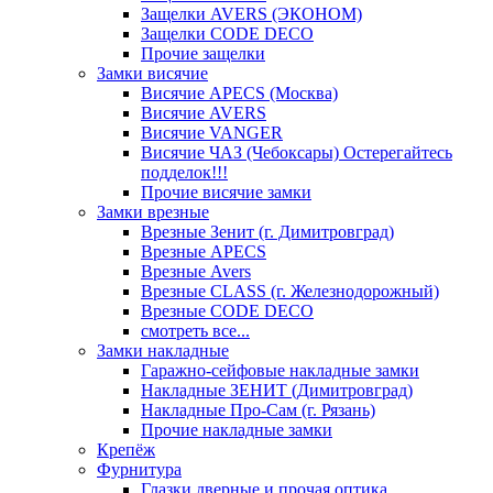
Защелки AVERS (ЭКОНОМ)
Защелки CODE DECO
Прочие защелки
Замки висячие
Висячие APECS (Москва)
Висячие AVERS
Висячие VANGER
Висячие ЧАЗ (Чебоксары) Остерегайтесь
подделок!!!
Прочие висячие замки
Замки врезные
Врезные Зенит (г. Димитровград)
Врезные APECS
Врезные Avers
Врезные CLASS (г. Железнодорожный)
Врезные CODE DECO
смотреть все...
Замки накладные
Гаражно-сейфовые накладные замки
Накладные ЗЕНИТ (Димитровград)
Накладные Про-Сам (г. Рязань)
Прочие накладные замки
Крепёж
Фурнитура
Глазки дверные и прочая оптика