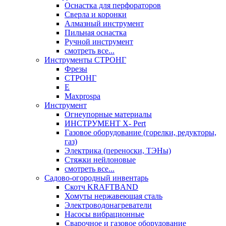
Оснастка для перфораторов
Сверла и коронки
Алмазный инструмент
Пильная оснастка
Ручной инструмент
смотреть все...
Инструменты СТРОНГ
Фрезы
СТРОНГ
Е
Maxprospa
Инструмент
Огнеупорные материалы
ИНСТРУМЕНТ X- Pert
Газовое оборудование (горелки, редукторы,
газ)
Электрика (переноски, ТЭНы)
Стяжки нейлоновые
смотреть все...
Садово-огородный инвентарь
Скотч KRAFTBAND
Хомуты нержавеющая сталь
Электроводонагреватели
Насосы вибрационные
Сварочное и газовое оборудование