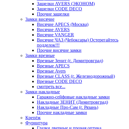
Защелки AVERS (ЭКОНОМ)
Защелки CODE DECO
Прочие защелки
Замки висячие
Висячие APECS (Москва)
Висячие AVERS
Висячие VANGER
Висячие ЧАЗ (Чебоксары) Остерегайтесь
подделок!!!
Прочие висячие замки
Замки врезные
Врезные Зенит (г. Димитровград)
Врезные APECS
Врезные Avers
Врезные CLASS (г. Железнодорожный)
Врезные CODE DECO
смотреть все...
Замки накладные
Гаражно-сейфовые накладные замки
Накладные ЗЕНИТ (Димитровград)
Накладные Про-Сам (г. Рязань)
Прочие накладные замки
Крепёж
Фурнитура
Глазки дверные и прочая оптика