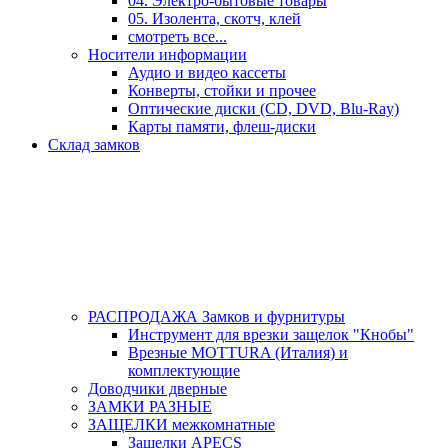
04. Электро-бытовые товары
05. Изолента, скотч, клей
смотреть все...
Носители информации
Аудио и видео кассеты
Конверты, стойки и прочее
Оптические диски (CD, DVD, Blu-Ray)
Карты памяти, флеш-диски
Склад замков
РАСПРОДАЖА Замков и фурнитуры
Инструмент для врезки защелок "Кнобы"
Врезные MOTTURA (Италия) и
комплектующие
Доводчики дверные
ЗАМКИ РАЗНЫЕ
ЗАЩЕЛКИ межкомнатные
Защелки APECS