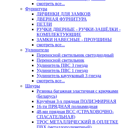
смотреть все...
Фурнитура
ЛИЧИНКИ ДЛЯ ЗАМКОВ
ДВЕРНАЯ ФУРНИТУРА
ПЕТЛИ
РУЧКИ ДВЕРНЫЕ - РУЧКИ-ЗАЩЁЛКИ -
КОМПЛЕКТУЮЩИЕ
ЗАМКИ НАВЕСНЫЕ - ПРОУШИНЫ
смотреть все...
Удлинители
Переносной светильник светодиодный
Переносной светильник
Удлинитель ПВС 3 гнезда
Удлинитель ПВС 1 гнездо
Удлинитель каучуковый 3 гнезда
смотреть все...
Шнуры
Резинка багажная эластичная с крючками
(Беларусь)
Кручёная 3-х прядная ПОЛИЭФИРНАЯ
16-ти ПРЯДНАЯ полиамидная
48-ми прядная ВСС (СТРАХОВОЧНО-
СПАСАТЕЛЬНАЯ)
ТРОС МЕТАЛЛИЧЕСКИЙ В ОПЛЕТКЕ
ПВХ (металлополимерный)