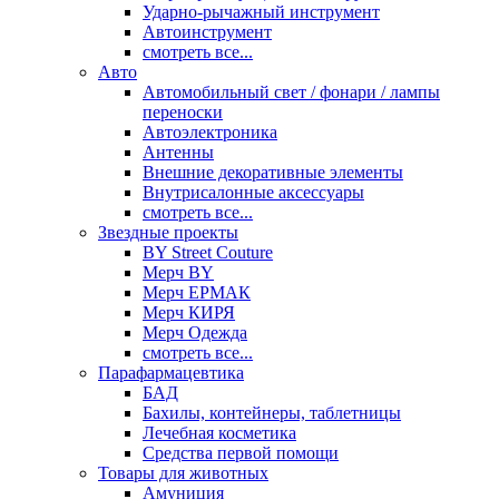
Ударно-рычажный инструмент
Автоинструмент
смотреть все...
Авто
Автомобильный свет / фонари / лампы
переноски
Автоэлектроника
Антенны
Внешние декоративные элементы
Внутрисалонные аксессуары
смотреть все...
Звездные проекты
BY Street Couture
Мерч BY
Мерч ЕРМАК
Мерч КИРЯ
Мерч Одежда
смотреть все...
Парафармацевтика
БАД
Бахилы, контейнеры, таблетницы
Лечебная косметика
Средства первой помощи
Товары для животных
Амуниция