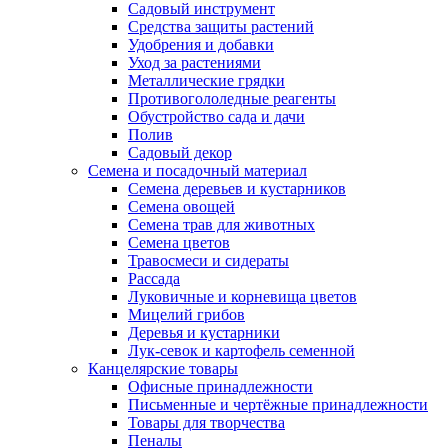
Садовый инструмент
Средства защиты растений
Удобрения и добавки
Уход за растениями
Металлические грядки
Противогололедные реагенты
Обустройство сада и дачи
Полив
Садовый декор
Семена и посадочный материал
Семена деревьев и кустарников
Семена овощей
Семена трав для животных
Семена цветов
Травосмеси и сидераты
Рассада
Луковичные и корневища цветов
Мицелий грибов
Деревья и кустарники
Лук-севок и картофель семенной
Канцелярские товары
Офисные принадлежности
Письменные и чертёжные принадлежности
Товары для творчества
Пеналы