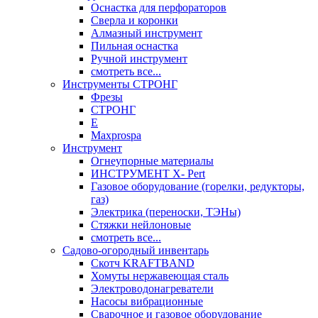
Оснастка для перфораторов
Сверла и коронки
Алмазный инструмент
Пильная оснастка
Ручной инструмент
смотреть все...
Инструменты СТРОНГ
Фрезы
СТРОНГ
Е
Maxprospa
Инструмент
Огнеупорные материалы
ИНСТРУМЕНТ X- Pert
Газовое оборудование (горелки, редукторы,
газ)
Электрика (переноски, ТЭНы)
Стяжки нейлоновые
смотреть все...
Садово-огородный инвентарь
Скотч KRAFTBAND
Хомуты нержавеющая сталь
Электроводонагреватели
Насосы вибрационные
Сварочное и газовое оборудование