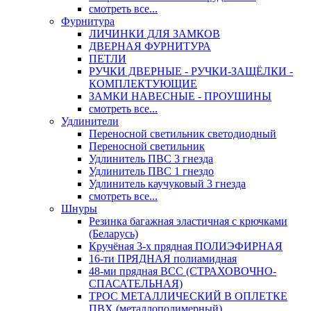
смотреть все...
Фурнитура
ЛИЧИНКИ ДЛЯ ЗАМКОВ
ДВЕРНАЯ ФУРНИТУРА
ПЕТЛИ
РУЧКИ ДВЕРНЫЕ - РУЧКИ-ЗАЩЁЛКИ -
КОМПЛЕКТУЮЩИЕ
ЗАМКИ НАВЕСНЫЕ - ПРОУШИНЫ
смотреть все...
Удлинители
Переносной светильник светодиодный
Переносной светильник
Удлинитель ПВС 3 гнезда
Удлинитель ПВС 1 гнездо
Удлинитель каучуковый 3 гнезда
смотреть все...
Шнуры
Резинка багажная эластичная с крючками
(Беларусь)
Кручёная 3-х прядная ПОЛИЭФИРНАЯ
16-ти ПРЯДНАЯ полиамидная
48-ми прядная ВСС (СТРАХОВОЧНО-
СПАСАТЕЛЬНАЯ)
ТРОС МЕТАЛЛИЧЕСКИЙ В ОПЛЕТКЕ
ПВХ (металлополимерный)