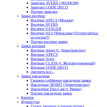
Защелки AVERS (ЭКОНОМ)
Защелки CODE DECO
Прочие защелки
Замки висячие
Висячие APECS (Москва)
Висячие AVERS
Висячие VANGER
Висячие ЧАЗ (Чебоксары) Остерегайтесь
подделок!!!
Прочие висячие замки
Замки врезные
Врезные Зенит (г. Димитровград)
Врезные APECS
Врезные Avers
Врезные CLASS (г. Железнодорожный)
Врезные CODE DECO
смотреть все...
Замки накладные
Гаражно-сейфовые накладные замки
Накладные ЗЕНИТ (Димитровград)
Накладные Про-Сам (г. Рязань)
Прочие накладные замки
Крепёж
Фурнитура
Глазки дверные и прочая оптика