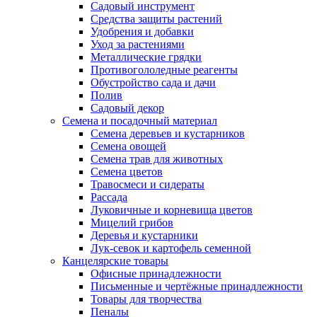
Садовый инструмент
Средства защиты растений
Удобрения и добавки
Уход за растениями
Металлические грядки
Противогололедные реагенты
Обустройство сада и дачи
Полив
Садовый декор
Семена и посадочный материал
Семена деревьев и кустарников
Семена овощей
Семена трав для животных
Семена цветов
Травосмеси и сидераты
Рассада
Луковичные и корневища цветов
Мицелий грибов
Деревья и кустарники
Лук-севок и картофель семенной
Канцелярские товары
Офисные принадлежности
Письменные и чертёжные принадлежности
Товары для творчества
Пеналы