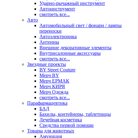
Ударно-рычажный инструмент
Автоинструмент
смотреть все...
Авто
Автомобильный свет / фонари / лампы
переноски
Автоэлектроника
Антенны
Внешние декоративные элементы
Внутрисалонные аксессуары
смотреть все...
Звездные проекты
BY Street Couture
Мерч BY
Мерч ЕРМАК
Мерч КИРЯ
Мерч Одежда
смотреть все...
Парафармацевтика
БАД
Бахилы, контейнеры, таблетницы
Лечебная косметика
Средства первой помощи
Товары для животных
Амуниция