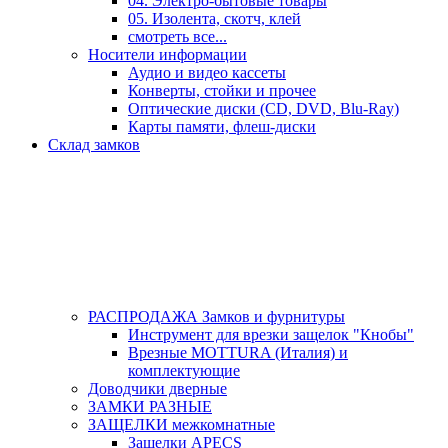
04. Электро-бытовые товары
05. Изолента, скотч, клей
смотреть все...
Носители информации
Аудио и видео кассеты
Конверты, стойки и прочее
Оптические диски (CD, DVD, Blu-Ray)
Карты памяти, флеш-диски
Склад замков
РАСПРОДАЖА Замков и фурнитуры
Инструмент для врезки защелок "Кнобы"
Врезные MOTTURA (Италия) и
комплектующие
Доводчики дверные
ЗАМКИ РАЗНЫЕ
ЗАЩЕЛКИ межкомнатные
Защелки APECS