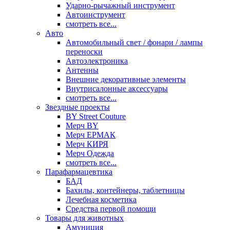
Ударно-рычажный инструмент
Автоинструмент
смотреть все...
Авто
Автомобильный свет / фонари / лампы
переноски
Автоэлектроника
Антенны
Внешние декоративные элементы
Внутрисалонные аксессуары
смотреть все...
Звездные проекты
BY Street Couture
Мерч BY
Мерч ЕРМАК
Мерч КИРЯ
Мерч Одежда
смотреть все...
Парафармацевтика
БАД
Бахилы, контейнеры, таблетницы
Лечебная косметика
Средства первой помощи
Товары для животных
Амуниция