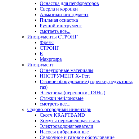
Оснастка для перфораторов
Сверла и коронки
Алмазный инструмент
Пильная оснастка
Ручной инструмент
смотреть все...
Инструменты СТРОНГ
Фрезы
СТРОНГ
Е
Maxprospa
Инструмент
Огнеупорные материалы
ИНСТРУМЕНТ X- Pert
Газовое оборудование (горелки, редукторы,
газ)
Электрика (переноски, ТЭНы)
Стяжки нейлоновые
смотреть все...
Садово-огородный инвентарь
Скотч KRAFTBAND
Хомуты нержавеющая сталь
Электроводонагреватели
Насосы вибрационные
Сварочное и газовое оборудование