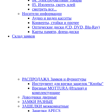
04. Электро-бытовые товары
05. Изолента, скотч, клей
смотреть все...
Носители информации
Аудио и видео кассеты
Конверты, стойки и прочее
Оптические диски (CD, DVD, Blu-Ray)
Карты памяти, флеш-диски
Склад замков
РАСПРОДАЖА Замков и фурнитуры
Инструмент для врезки защелок "Кнобы"
Врезные MOTTURA (Италия) и
комплектующие
Доводчики дверные
ЗАМКИ РАЗНЫЕ
ЗАЩЕЛКИ межкомнатные
Защелки APECS