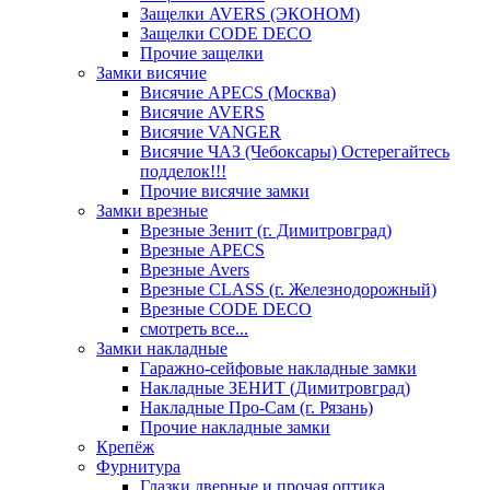
Защелки AVERS (ЭКОНОМ)
Защелки CODE DECO
Прочие защелки
Замки висячие
Висячие APECS (Москва)
Висячие AVERS
Висячие VANGER
Висячие ЧАЗ (Чебоксары) Остерегайтесь
подделок!!!
Прочие висячие замки
Замки врезные
Врезные Зенит (г. Димитровград)
Врезные APECS
Врезные Avers
Врезные CLASS (г. Железнодорожный)
Врезные CODE DECO
смотреть все...
Замки накладные
Гаражно-сейфовые накладные замки
Накладные ЗЕНИТ (Димитровград)
Накладные Про-Сам (г. Рязань)
Прочие накладные замки
Крепёж
Фурнитура
Глазки дверные и прочая оптика