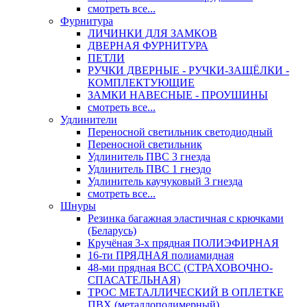
смотреть все...
Фурнитура
ЛИЧИНКИ ДЛЯ ЗАМКОВ
ДВЕРНАЯ ФУРНИТУРА
ПЕТЛИ
РУЧКИ ДВЕРНЫЕ - РУЧКИ-ЗАЩЁЛКИ -
КОМПЛЕКТУЮЩИЕ
ЗАМКИ НАВЕСНЫЕ - ПРОУШИНЫ
смотреть все...
Удлинители
Переносной светильник светодиодный
Переносной светильник
Удлинитель ПВС 3 гнезда
Удлинитель ПВС 1 гнездо
Удлинитель каучуковый 3 гнезда
смотреть все...
Шнуры
Резинка багажная эластичная с крючками
(Беларусь)
Кручёная 3-х прядная ПОЛИЭФИРНАЯ
16-ти ПРЯДНАЯ полиамидная
48-ми прядная ВСС (СТРАХОВОЧНО-
СПАСАТЕЛЬНАЯ)
ТРОС МЕТАЛЛИЧЕСКИЙ В ОПЛЕТКЕ
ПВХ (металлополимерный)