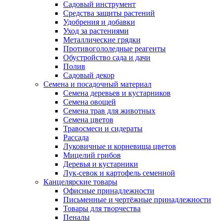
Садовый инструмент
Средства защиты растений
Удобрения и добавки
Уход за растениями
Металлические грядки
Противогололедные реагенты
Обустройство сада и дачи
Полив
Садовый декор
Семена и посадочный материал
Семена деревьев и кустарников
Семена овощей
Семена трав для животных
Семена цветов
Травосмеси и сидераты
Рассада
Луковичные и корневища цветов
Мицелий грибов
Деревья и кустарники
Лук-севок и картофель семенной
Канцелярские товары
Офисные принадлежности
Письменные и чертёжные принадлежности
Товары для творчества
Пеналы