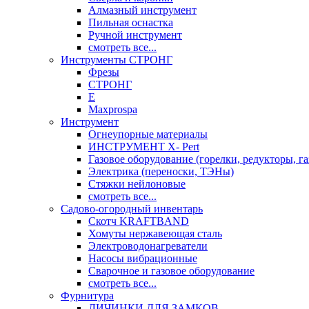
Алмазный инструмент
Пильная оснастка
Ручной инструмент
смотреть все...
Инструменты СТРОНГ
Фрезы
СТРОНГ
Е
Maxprospa
Инструмент
Огнеупорные материалы
ИНСТРУМЕНТ X- Pert
Газовое оборудование (горелки, редукторы, га
Электрика (переноски, ТЭНы)
Стяжки нейлоновые
смотреть все...
Садово-огородный инвентарь
Скотч KRAFTBAND
Хомуты нержавеющая сталь
Электроводонагреватели
Насосы вибрационные
Сварочное и газовое оборудование
смотреть все...
Фурнитура
ЛИЧИНКИ ДЛЯ ЗАМКОВ