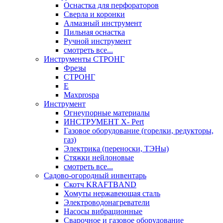
Оснастка для перфораторов
Сверла и коронки
Алмазный инструмент
Пильная оснастка
Ручной инструмент
смотреть все...
Инструменты СТРОНГ
Фрезы
СТРОНГ
Е
Maxprospa
Инструмент
Огнеупорные материалы
ИНСТРУМЕНТ X- Pert
Газовое оборудование (горелки, редукторы,
газ)
Электрика (переноски, ТЭНы)
Стяжки нейлоновые
смотреть все...
Садово-огородный инвентарь
Скотч KRAFTBAND
Хомуты нержавеющая сталь
Электроводонагреватели
Насосы вибрационные
Сварочное и газовое оборудование