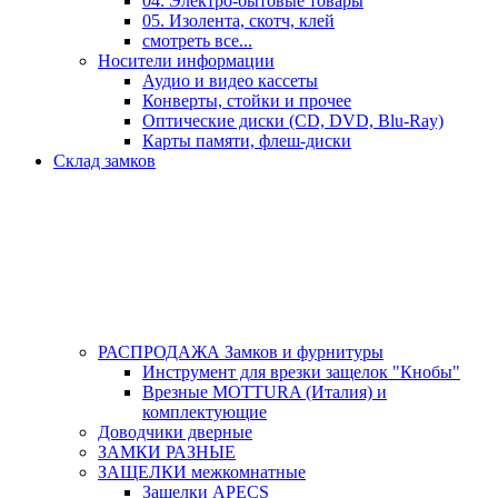
04. Электро-бытовые товары
05. Изолента, скотч, клей
смотреть все...
Носители информации
Аудио и видео кассеты
Конверты, стойки и прочее
Оптические диски (CD, DVD, Blu-Ray)
Карты памяти, флеш-диски
Склад замков
РАСПРОДАЖА Замков и фурнитуры
Инструмент для врезки защелок "Кнобы"
Врезные MOTTURA (Италия) и
комплектующие
Доводчики дверные
ЗАМКИ РАЗНЫЕ
ЗАЩЕЛКИ межкомнатные
Защелки APECS