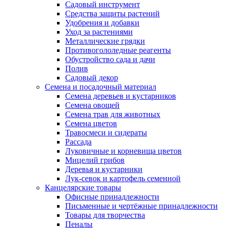
Садовый инструмент
Средства защиты растений
Удобрения и добавки
Уход за растениями
Металлические грядки
Противогололедные реагенты
Обустройство сада и дачи
Полив
Садовый декор
Семена и посадочный материал
Семена деревьев и кустарников
Семена овощей
Семена трав для животных
Семена цветов
Травосмеси и сидераты
Рассада
Луковичные и корневища цветов
Мицелий грибов
Деревья и кустарники
Лук-севок и картофель семенной
Канцелярские товары
Офисные принадлежности
Письменные и чертёжные принадлежности
Товары для творчества
Пеналы