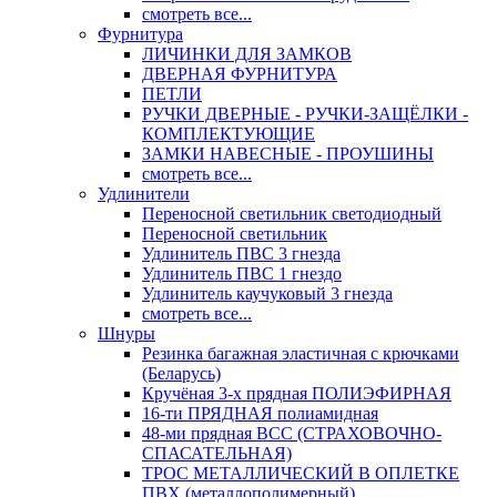
смотреть все...
Фурнитура
ЛИЧИНКИ ДЛЯ ЗАМКОВ
ДВЕРНАЯ ФУРНИТУРА
ПЕТЛИ
РУЧКИ ДВЕРНЫЕ - РУЧКИ-ЗАЩЁЛКИ -
КОМПЛЕКТУЮЩИЕ
ЗАМКИ НАВЕСНЫЕ - ПРОУШИНЫ
смотреть все...
Удлинители
Переносной светильник светодиодный
Переносной светильник
Удлинитель ПВС 3 гнезда
Удлинитель ПВС 1 гнездо
Удлинитель каучуковый 3 гнезда
смотреть все...
Шнуры
Резинка багажная эластичная с крючками
(Беларусь)
Кручёная 3-х прядная ПОЛИЭФИРНАЯ
16-ти ПРЯДНАЯ полиамидная
48-ми прядная ВСС (СТРАХОВОЧНО-
СПАСАТЕЛЬНАЯ)
ТРОС МЕТАЛЛИЧЕСКИЙ В ОПЛЕТКЕ
ПВХ (металлополимерный)