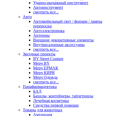
Ударно-рычажный инструмент
Автоинструмент
смотреть все...
Авто
Автомобильный свет / фонари / лампы
переноски
Автоэлектроника
Антенны
Внешние декоративные элементы
Внутрисалонные аксессуары
смотреть все...
Звездные проекты
BY Street Couture
Мерч BY
Мерч ЕРМАК
Мерч КИРЯ
Мерч Одежда
смотреть все...
Парафармацевтика
БАД
Бахилы, контейнеры, таблетницы
Лечебная косметика
Средства первой помощи
Товары для животных
Амуниция