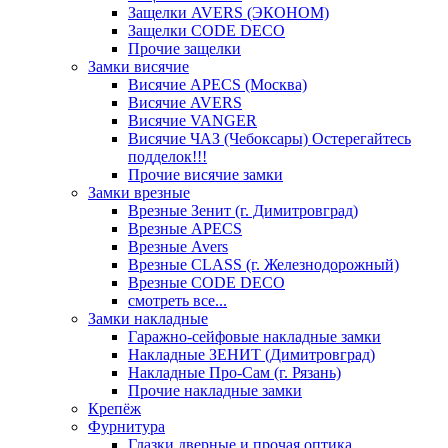
Защелки AVERS (ЭКОНОМ)
Защелки CODE DECO
Прочие защелки
Замки висячие
Висячие APECS (Москва)
Висячие AVERS
Висячие VANGER
Висячие ЧАЗ (Чебоксары) Остерегайтесь
подделок!!!
Прочие висячие замки
Замки врезные
Врезные Зенит (г. Димитровград)
Врезные APECS
Врезные Avers
Врезные CLASS (г. Железнодорожный)
Врезные CODE DECO
смотреть все...
Замки накладные
Гаражно-сейфовые накладные замки
Накладные ЗЕНИТ (Димитровград)
Накладные Про-Сам (г. Рязань)
Прочие накладные замки
Крепёж
Фурнитура
Глазки дверные и прочая оптика