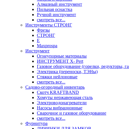
Алмазный инструмент
Пильная оснастка
Ручной инструмент
смотреть все...
Инструменты СТРОНГ
Фрезы
СТРОНГ
Е
Maxprospa
Инструмент
Огнеупорные материалы
ИНСТРУМЕНТ X- Pert
Газовое оборудование (горелки, редукторы, га
Электрика (переноски, ТЭНы)
Стяжки нейлоновые
смотреть все...
Садово-огородный инвентарь
Скотч KRAFTBAND
Хомуты нержавеющая сталь
Электроводонагреватели
Насосы вибрационные
Сварочное и газовое оборудование
смотреть все...
Фурнитура
ЛИЧИНКИ ДЛЯ ЗАМКОВ