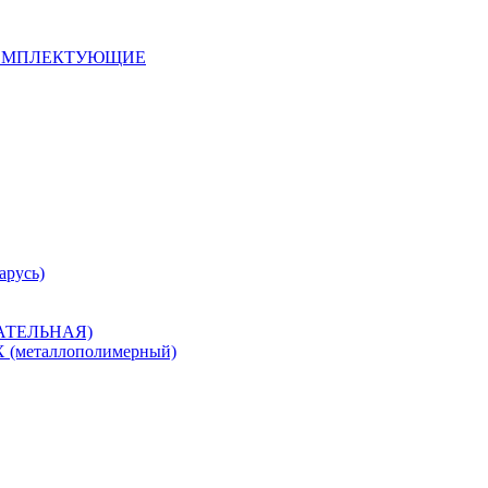
 КОМПЛЕКТУЮЩИЕ
арусь)
САТЕЛЬНАЯ)
металлополимерный)