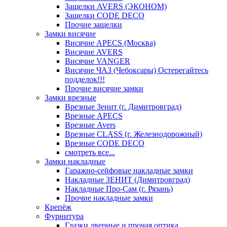
Защелки AVERS (ЭКОНОМ)
Защелки CODE DECO
Прочие защелки
Замки висячие
Висячие APECS (Москва)
Висячие AVERS
Висячие VANGER
Висячие ЧАЗ (Чебоксары) Остерегайтесь
подделок!!!
Прочие висячие замки
Замки врезные
Врезные Зенит (г. Димитровград)
Врезные APECS
Врезные Avers
Врезные CLASS (г. Железнодорожный)
Врезные CODE DECO
смотреть все...
Замки накладные
Гаражно-сейфовые накладные замки
Накладные ЗЕНИТ (Димитровград)
Накладные Про-Сам (г. Рязань)
Прочие накладные замки
Крепёж
Фурнитура
Глазки дверные и прочая оптика