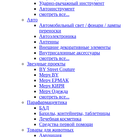
Ударно-рычажный инструмент
Автоинструмент
смотреть все...
Авто
Автомобильный свет / фонари / лампы
переноски
Автоэлектроника
Антенны
Внешние декоративные элементы
Внутрисалонные аксессуары
смотреть все...
Звездные проекты
BY Street Couture
Мерч BY
Мерч ЕРМАК
Мерч КИРЯ
Мерч Одежда
смотреть все...
Парафармацевтика
БАД
Бахилы, контейнеры, таблетницы
Лечебная косметика
Средства первой помощи
Товары для животных
Амуниция