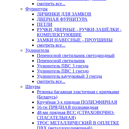
смотреть все...
Фурнитура
ЛИЧИНКИ ДЛЯ ЗАМКОВ
ДВЕРНАЯ ФУРНИТУРА
ПЕТЛИ
РУЧКИ ДВЕРНЫЕ - РУЧКИ-ЗАЩЁЛКИ -
КОМПЛЕКТУЮЩИЕ
ЗАМКИ НАВЕСНЫЕ - ПРОУШИНЫ
смотреть все...
Удлинители
Переносной светильник светодиодный
Переносной светильник
Удлинитель ПВС 3 гнезда
Удлинитель ПВС 1 гнездо
Удлинитель каучуковый 3 гнезда
смотреть все...
Шнуры
Резинка багажная эластичная с крючками
(Беларусь)
Кручёная 3-х прядная ПОЛИЭФИРНАЯ
16-ти ПРЯДНАЯ полиамидная
48-ми прядная ВСС (СТРАХОВОЧНО-
СПАСАТЕЛЬНАЯ)
ТРОС МЕТАЛЛИЧЕСКИЙ В ОПЛЕТКЕ
ПВХ (металлополимерный)