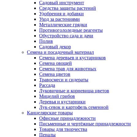
Садовый инструмент
Средства защиты растений
Удобрения и добавки
Уход за растениями
Металлические грядки
Противогололедные реагенты
Обустройство сада и дачи
Полив
Садовый декор
Семена и посадочный материал
Семена деревьев и кустарников
Семена овощей
Семена трав для животных
Семена цветов
Травосмеси и сидераты
Рассада
Луковичные и корневища цветов
Мицелий грибов
Деревья и кустарники
Лук-севок и картофель семенной
Канцелярские товары
Офисные принадлежности
Письменные и чертёжные принадлежности
Товары для творчества
Пеналы