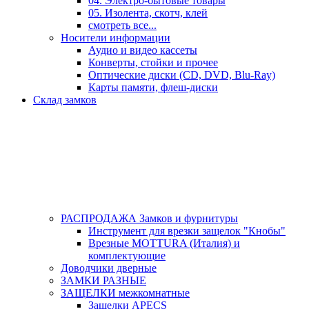
04. Электро-бытовые товары
05. Изолента, скотч, клей
смотреть все...
Носители информации
Аудио и видео кассеты
Конверты, стойки и прочее
Оптические диски (CD, DVD, Blu-Ray)
Карты памяти, флеш-диски
Склад замков
РАСПРОДАЖА Замков и фурнитуры
Инструмент для врезки защелок "Кнобы"
Врезные MOTTURA (Италия) и
комплектующие
Доводчики дверные
ЗАМКИ РАЗНЫЕ
ЗАЩЕЛКИ межкомнатные
Защелки APECS