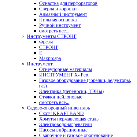
Оснастка для перфораторов
Сверла и коронки
Алмазный инструмент
Пильная оснастка
Ручной инструмент
смотреть все...
Инструменты СТРОНГ
Фрезы
СТРОНГ
Е
Maxprospa
Инструмент
Огнеупорные материалы
ИНСТРУМЕНТ X- Pert
Газовое оборудование (горелки, редукторы,
газ)
Электрика (переноски, ТЭНы)
Стяжки нейлоновые
смотреть все...
Садово-огородный инвентарь
Скотч KRAFTBAND
Хомуты нержавеющая сталь
Электроводонагреватели
Насосы вибрационные
Сварочное и газовое оборудование