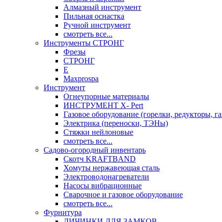
Алмазный инструмент
Пильная оснастка
Ручной инструмент
смотреть все...
Инструменты СТРОНГ
Фрезы
СТРОНГ
Е
Maxprospa
Инструмент
Огнеупорные материалы
ИНСТРУМЕНТ X- Pert
Газовое оборудование (горелки, редукторы, га
Электрика (переноски, ТЭНы)
Стяжки нейлоновые
смотреть все...
Садово-огородный инвентарь
Скотч KRAFTBAND
Хомуты нержавеющая сталь
Электроводонагреватели
Насосы вибрационные
Сварочное и газовое оборудование
смотреть все...
Фурнитура
ЛИЧИНКИ ДЛЯ ЗАМКОВ