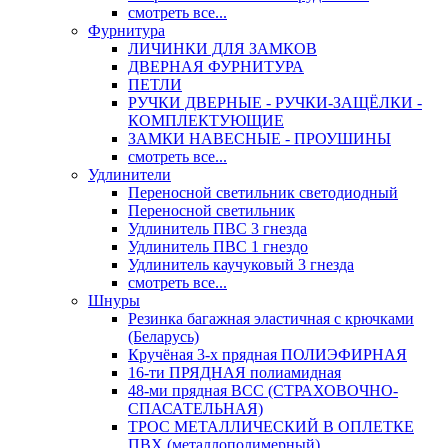
смотреть все...
Фурнитура
ЛИЧИНКИ ДЛЯ ЗАМКОВ
ДВЕРНАЯ ФУРНИТУРА
ПЕТЛИ
РУЧКИ ДВЕРНЫЕ - РУЧКИ-ЗАЩЁЛКИ -
КОМПЛЕКТУЮЩИЕ
ЗАМКИ НАВЕСНЫЕ - ПРОУШИНЫ
смотреть все...
Удлинители
Переносной светильник светодиодный
Переносной светильник
Удлинитель ПВС 3 гнезда
Удлинитель ПВС 1 гнездо
Удлинитель каучуковый 3 гнезда
смотреть все...
Шнуры
Резинка багажная эластичная с крючками
(Беларусь)
Кручёная 3-х прядная ПОЛИЭФИРНАЯ
16-ти ПРЯДНАЯ полиамидная
48-ми прядная ВСС (СТРАХОВОЧНО-
СПАСАТЕЛЬНАЯ)
ТРОС МЕТАЛЛИЧЕСКИЙ В ОПЛЕТКЕ
ПВХ (металлополимерный)