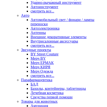
Ударно-рычажный инструмент
Автоинструмент
смотреть все...
Авто
Автомобильный свет / фонари / лампы
переноски
Автоэлектроника
Антенны
Внешние декоративные элементы
Внутрисалонные аксессуары
смотреть все...
Звездные проекты
BY Street Couture
Мерч BY
Мерч ЕРМАК
Мерч КИРЯ
Мерч Одежда
смотреть все...
Парафармацевтика
БАД
Бахилы, контейнеры, таблетницы
Лечебная косметика
Средства первой помощи
Товары для животных
Амуниция