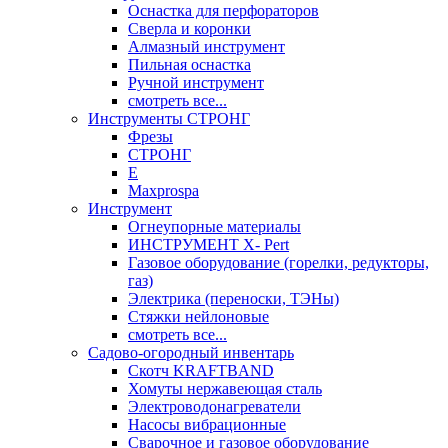
Оснастка для перфораторов
Сверла и коронки
Алмазный инструмент
Пильная оснастка
Ручной инструмент
смотреть все...
Инструменты СТРОНГ
Фрезы
СТРОНГ
Е
Maxprospa
Инструмент
Огнеупорные материалы
ИНСТРУМЕНТ X- Pert
Газовое оборудование (горелки, редукторы,
газ)
Электрика (переноски, ТЭНы)
Стяжки нейлоновые
смотреть все...
Садово-огородный инвентарь
Скотч KRAFTBAND
Хомуты нержавеющая сталь
Электроводонагреватели
Насосы вибрационные
Сварочное и газовое оборудование