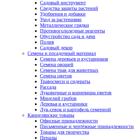
Садовый инструмент
Средства защиты растений
Удобрения и добавки
Уход за растениями
Металлические грядки
Противогололедные реагенты
Обустройство сада и дачи
Полив
Садовый декор
Семена и посадочный материал
Семена деревьев и кустарников
Семена овощей
Семена трав для животных
Семена цветов
Травосмеси и сидераты
Рассада
Луковичные и корневища цветов
Мицелий грибов
Деревья и кустарники
Лук-севок и картофель семенной
Канцелярские товары
Офисные принадлежности
Письменные и чертёжные принадлежности
Товары для творчества
Пеналы