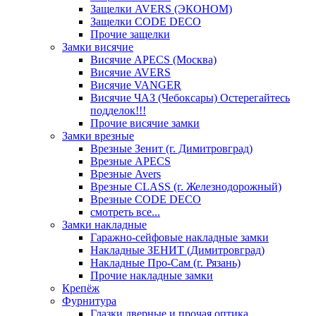
Защелки AVERS (ЭКОНОМ)
Защелки CODE DECO
Прочие защелки
Замки висячие
Висячие APECS (Москва)
Висячие AVERS
Висячие VANGER
Висячие ЧАЗ (Чебоксары) Остерегайтесь
подделок!!!
Прочие висячие замки
Замки врезные
Врезные Зенит (г. Димитровград)
Врезные APECS
Врезные Avers
Врезные CLASS (г. Железнодорожный)
Врезные CODE DECO
смотреть все...
Замки накладные
Гаражно-сейфовые накладные замки
Накладные ЗЕНИТ (Димитровград)
Накладные Про-Сам (г. Рязань)
Прочие накладные замки
Крепёж
Фурнитура
Глазки дверные и прочая оптика