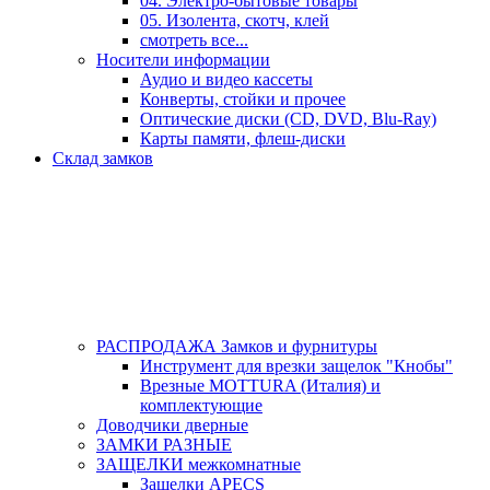
04. Электро-бытовые товары
05. Изолента, скотч, клей
смотреть все...
Носители информации
Аудио и видео кассеты
Конверты, стойки и прочее
Оптические диски (CD, DVD, Blu-Ray)
Карты памяти, флеш-диски
Склад замков
РАСПРОДАЖА Замков и фурнитуры
Инструмент для врезки защелок "Кнобы"
Врезные MOTTURA (Италия) и
комплектующие
Доводчики дверные
ЗАМКИ РАЗНЫЕ
ЗАЩЕЛКИ межкомнатные
Защелки APECS