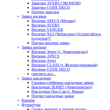
Защелки AVERS (ЭКОНОМ)
Защелки CODE DECO
Прочие защелки
Замки висячие
Висячие APECS (Москва)
Висячие AVERS
Висячие VANGER
Висячие ЧАЗ (Чебоксары) Остерегайтесь
подделок!!!
Прочие висячие замки
Замки врезные
Врезные Зенит (г. Димитровград)
Врезные APECS
Врезные Avers
Врезные CLASS (г. Железнодорожный)
Врезные CODE DECO
смотреть все...
Замки накладные
Гаражно-сейфовые накладные замки
Накладные ЗЕНИТ (Димитровград)
Накладные Про-Сам (г. Рязань)
Прочие накладные замки
Крепёж
Фурнитура
Глазки дверные и прочая оптика