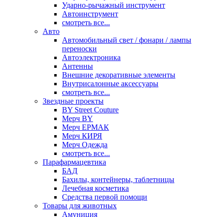
Ударно-рычажный инструмент
Автоинструмент
смотреть все...
Авто
Автомобильный свет / фонари / лампы
переноски
Автоэлектроника
Антенны
Внешние декоративные элементы
Внутрисалонные аксессуары
смотреть все...
Звездные проекты
BY Street Couture
Мерч BY
Мерч ЕРМАК
Мерч КИРЯ
Мерч Одежда
смотреть все...
Парафармацевтика
БАД
Бахилы, контейнеры, таблетницы
Лечебная косметика
Средства первой помощи
Товары для животных
Амуниция