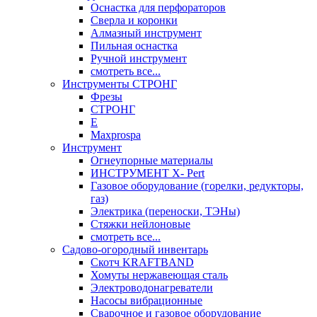
Оснастка для перфораторов
Сверла и коронки
Алмазный инструмент
Пильная оснастка
Ручной инструмент
смотреть все...
Инструменты СТРОНГ
Фрезы
СТРОНГ
Е
Maxprospa
Инструмент
Огнеупорные материалы
ИНСТРУМЕНТ X- Pert
Газовое оборудование (горелки, редукторы,
газ)
Электрика (переноски, ТЭНы)
Стяжки нейлоновые
смотреть все...
Садово-огородный инвентарь
Скотч KRAFTBAND
Хомуты нержавеющая сталь
Электроводонагреватели
Насосы вибрационные
Сварочное и газовое оборудование