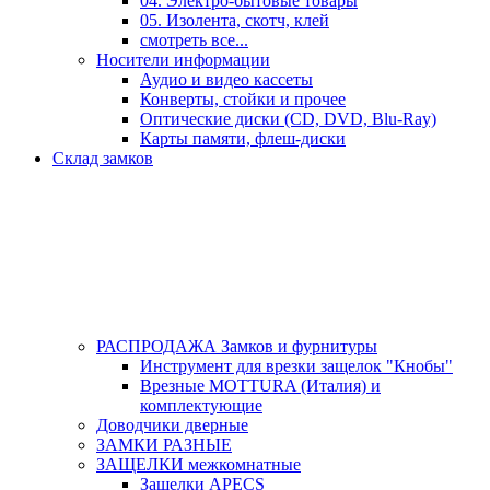
04. Электро-бытовые товары
05. Изолента, скотч, клей
смотреть все...
Носители информации
Аудио и видео кассеты
Конверты, стойки и прочее
Оптические диски (CD, DVD, Blu-Ray)
Карты памяти, флеш-диски
Склад замков
РАСПРОДАЖА Замков и фурнитуры
Инструмент для врезки защелок "Кнобы"
Врезные MOTTURA (Италия) и
комплектующие
Доводчики дверные
ЗАМКИ РАЗНЫЕ
ЗАЩЕЛКИ межкомнатные
Защелки APECS