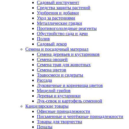
Садовый инструмент
Средства защиты растений
Удобрения и добавки
Уход за растениями
Металлические грядки
Противогололедные реагенты
Обустройство сада и дачи
Полив
Садовый декор
Семена и посадочный материал
Семена деревьев и кустарников
Семена овощей
Семена трав для животных
Семена цветов
Травосмеси и сидераты
Рассада
Луковичные и корневища цветов
Мицелий грибов
Деревья и кустарники
Лук-севок и картофель семенной
Канцелярские товары
Офисные принадлежности
Письменные и чертёжные принадлежности
Товары для творчества
Пеналы