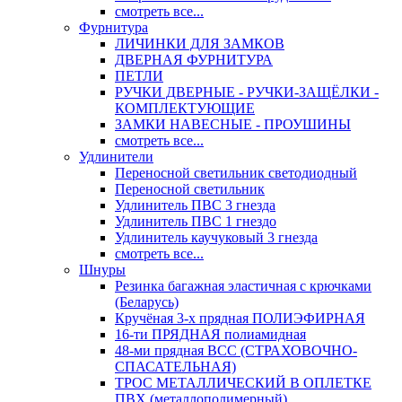
смотреть все...
Фурнитура
ЛИЧИНКИ ДЛЯ ЗАМКОВ
ДВЕРНАЯ ФУРНИТУРА
ПЕТЛИ
РУЧКИ ДВЕРНЫЕ - РУЧКИ-ЗАЩЁЛКИ -
КОМПЛЕКТУЮЩИЕ
ЗАМКИ НАВЕСНЫЕ - ПРОУШИНЫ
смотреть все...
Удлинители
Переносной светильник светодиодный
Переносной светильник
Удлинитель ПВС 3 гнезда
Удлинитель ПВС 1 гнездо
Удлинитель каучуковый 3 гнезда
смотреть все...
Шнуры
Резинка багажная эластичная с крючками
(Беларусь)
Кручёная 3-х прядная ПОЛИЭФИРНАЯ
16-ти ПРЯДНАЯ полиамидная
48-ми прядная ВСС (СТРАХОВОЧНО-
СПАСАТЕЛЬНАЯ)
ТРОС МЕТАЛЛИЧЕСКИЙ В ОПЛЕТКЕ
ПВХ (металлополимерный)