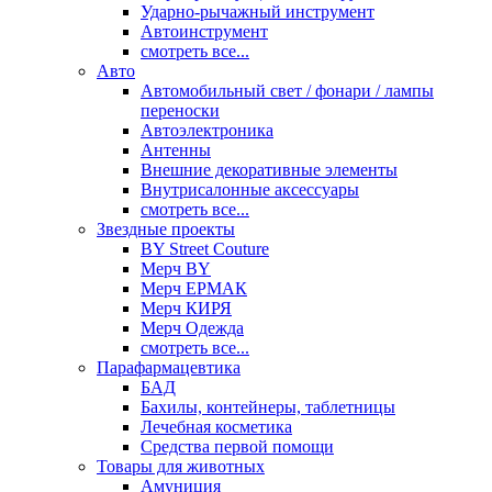
Ударно-рычажный инструмент
Автоинструмент
смотреть все...
Авто
Автомобильный свет / фонари / лампы
переноски
Автоэлектроника
Антенны
Внешние декоративные элементы
Внутрисалонные аксессуары
смотреть все...
Звездные проекты
BY Street Couture
Мерч BY
Мерч ЕРМАК
Мерч КИРЯ
Мерч Одежда
смотреть все...
Парафармацевтика
БАД
Бахилы, контейнеры, таблетницы
Лечебная косметика
Средства первой помощи
Товары для животных
Амуниция