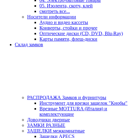
04. Электро-бытовые товары
05. Изолента, скотч, клей
смотреть все...
Носители информации
Аудио и видео кассеты
Конверты, стойки и прочее
Оптические диски (CD, DVD, Blu-Ray)
Карты памяти, флеш-диски
Склад замков
РАСПРОДАЖА Замков и фурнитуры
Инструмент для врезки защелок "Кнобы"
Врезные MOTTURA (Италия) и
комплектующие
Доводчики дверные
ЗАМКИ РАЗНЫЕ
ЗАЩЕЛКИ межкомнатные
Защелки APECS