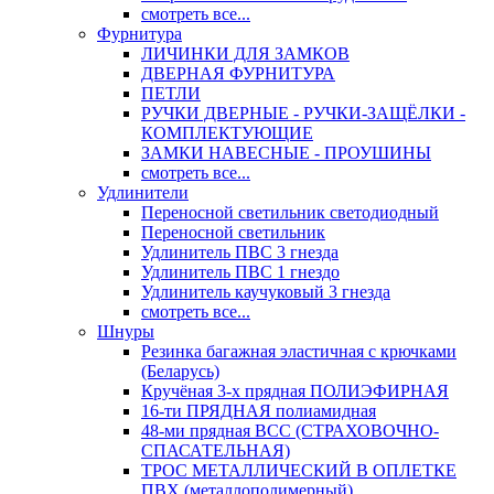
смотреть все...
Фурнитура
ЛИЧИНКИ ДЛЯ ЗАМКОВ
ДВЕРНАЯ ФУРНИТУРА
ПЕТЛИ
РУЧКИ ДВЕРНЫЕ - РУЧКИ-ЗАЩЁЛКИ -
КОМПЛЕКТУЮЩИЕ
ЗАМКИ НАВЕСНЫЕ - ПРОУШИНЫ
смотреть все...
Удлинители
Переносной светильник светодиодный
Переносной светильник
Удлинитель ПВС 3 гнезда
Удлинитель ПВС 1 гнездо
Удлинитель каучуковый 3 гнезда
смотреть все...
Шнуры
Резинка багажная эластичная с крючками
(Беларусь)
Кручёная 3-х прядная ПОЛИЭФИРНАЯ
16-ти ПРЯДНАЯ полиамидная
48-ми прядная ВСС (СТРАХОВОЧНО-
СПАСАТЕЛЬНАЯ)
ТРОС МЕТАЛЛИЧЕСКИЙ В ОПЛЕТКЕ
ПВХ (металлополимерный)