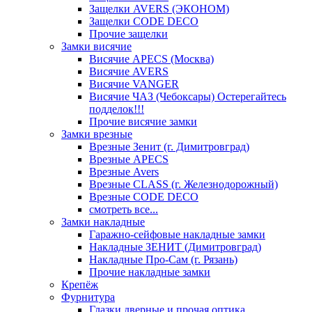
Защелки AVERS (ЭКОНОМ)
Защелки CODE DECO
Прочие защелки
Замки висячие
Висячие APECS (Москва)
Висячие AVERS
Висячие VANGER
Висячие ЧАЗ (Чебоксары) Остерегайтесь
подделок!!!
Прочие висячие замки
Замки врезные
Врезные Зенит (г. Димитровград)
Врезные APECS
Врезные Avers
Врезные CLASS (г. Железнодорожный)
Врезные CODE DECO
смотреть все...
Замки накладные
Гаражно-сейфовые накладные замки
Накладные ЗЕНИТ (Димитровград)
Накладные Про-Сам (г. Рязань)
Прочие накладные замки
Крепёж
Фурнитура
Глазки дверные и прочая оптика