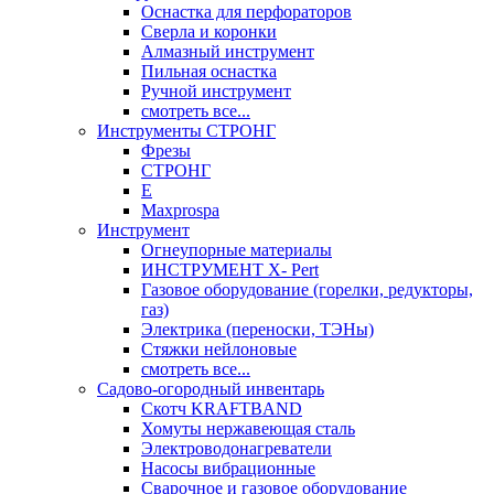
Оснастка для перфораторов
Сверла и коронки
Алмазный инструмент
Пильная оснастка
Ручной инструмент
смотреть все...
Инструменты СТРОНГ
Фрезы
СТРОНГ
Е
Maxprospa
Инструмент
Огнеупорные материалы
ИНСТРУМЕНТ X- Pert
Газовое оборудование (горелки, редукторы,
газ)
Электрика (переноски, ТЭНы)
Стяжки нейлоновые
смотреть все...
Садово-огородный инвентарь
Скотч KRAFTBAND
Хомуты нержавеющая сталь
Электроводонагреватели
Насосы вибрационные
Сварочное и газовое оборудование