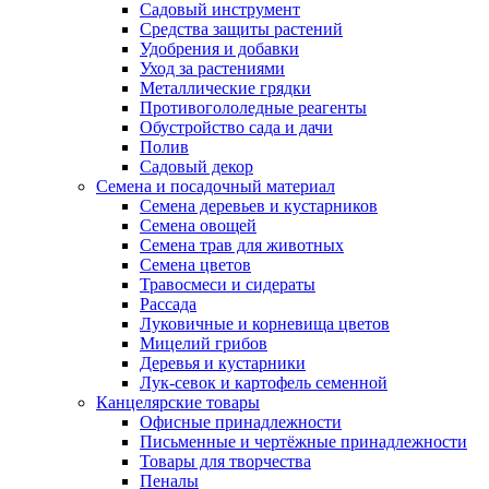
Садовый инструмент
Средства защиты растений
Удобрения и добавки
Уход за растениями
Металлические грядки
Противогололедные реагенты
Обустройство сада и дачи
Полив
Садовый декор
Семена и посадочный материал
Семена деревьев и кустарников
Семена овощей
Семена трав для животных
Семена цветов
Травосмеси и сидераты
Рассада
Луковичные и корневища цветов
Мицелий грибов
Деревья и кустарники
Лук-севок и картофель семенной
Канцелярские товары
Офисные принадлежности
Письменные и чертёжные принадлежности
Товары для творчества
Пеналы