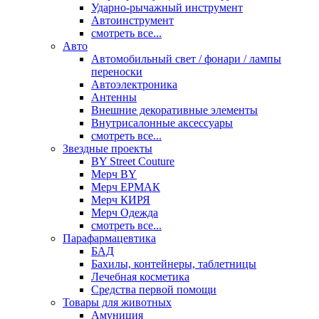
Ударно-рычажный инструмент
Автоинструмент
смотреть все...
Авто
Автомобильный свет / фонари / лампы
переноски
Автоэлектроника
Антенны
Внешние декоративные элементы
Внутрисалонные аксессуары
смотреть все...
Звездные проекты
BY Street Couture
Мерч BY
Мерч ЕРМАК
Мерч КИРЯ
Мерч Одежда
смотреть все...
Парафармацевтика
БАД
Бахилы, контейнеры, таблетницы
Лечебная косметика
Средства первой помощи
Товары для животных
Амуниция