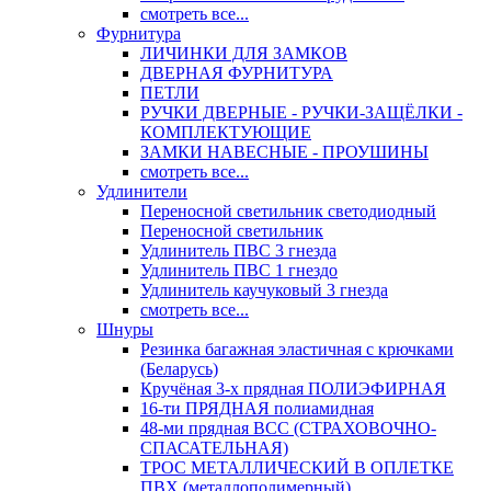
смотреть все...
Фурнитура
ЛИЧИНКИ ДЛЯ ЗАМКОВ
ДВЕРНАЯ ФУРНИТУРА
ПЕТЛИ
РУЧКИ ДВЕРНЫЕ - РУЧКИ-ЗАЩЁЛКИ -
КОМПЛЕКТУЮЩИЕ
ЗАМКИ НАВЕСНЫЕ - ПРОУШИНЫ
смотреть все...
Удлинители
Переносной светильник светодиодный
Переносной светильник
Удлинитель ПВС 3 гнезда
Удлинитель ПВС 1 гнездо
Удлинитель каучуковый 3 гнезда
смотреть все...
Шнуры
Резинка багажная эластичная с крючками
(Беларусь)
Кручёная 3-х прядная ПОЛИЭФИРНАЯ
16-ти ПРЯДНАЯ полиамидная
48-ми прядная ВСС (СТРАХОВОЧНО-
СПАСАТЕЛЬНАЯ)
ТРОС МЕТАЛЛИЧЕСКИЙ В ОПЛЕТКЕ
ПВХ (металлополимерный)