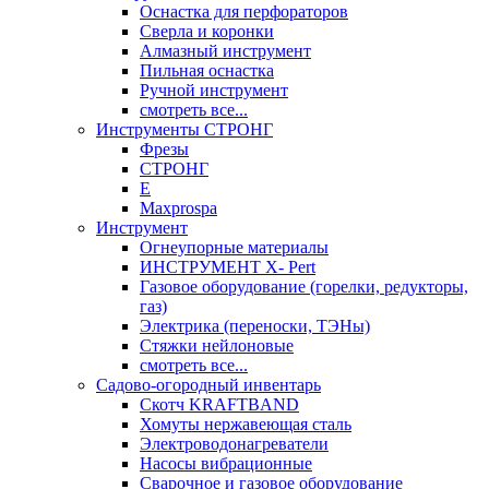
Оснастка для перфораторов
Сверла и коронки
Алмазный инструмент
Пильная оснастка
Ручной инструмент
смотреть все...
Инструменты СТРОНГ
Фрезы
СТРОНГ
Е
Maxprospa
Инструмент
Огнеупорные материалы
ИНСТРУМЕНТ X- Pert
Газовое оборудование (горелки, редукторы,
газ)
Электрика (переноски, ТЭНы)
Стяжки нейлоновые
смотреть все...
Садово-огородный инвентарь
Скотч KRAFTBAND
Хомуты нержавеющая сталь
Электроводонагреватели
Насосы вибрационные
Сварочное и газовое оборудование