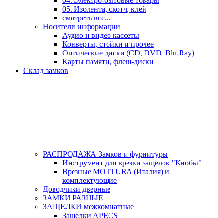
04. Электро-бытовые товары
05. Изолента, скотч, клей
смотреть все...
Носители информации
Аудио и видео кассеты
Конверты, стойки и прочее
Оптические диски (CD, DVD, Blu-Ray)
Карты памяти, флеш-диски
Склад замков
РАСПРОДАЖА Замков и фурнитуры
Инструмент для врезки защелок "Кнобы"
Врезные MOTTURA (Италия) и
комплектующие
Доводчики дверные
ЗАМКИ РАЗНЫЕ
ЗАЩЕЛКИ межкомнатные
Защелки APECS