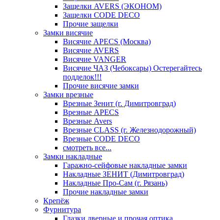
Защелки AVERS (ЭКОНОМ)
Защелки CODE DECO
Прочие защелки
Замки висячие
Висячие APECS (Москва)
Висячие AVERS
Висячие VANGER
Висячие ЧАЗ (Чебоксары) Остерегайтесь
подделок!!!
Прочие висячие замки
Замки врезные
Врезные Зенит (г. Димитровград)
Врезные APECS
Врезные Avers
Врезные CLASS (г. Железнодорожный)
Врезные CODE DECO
смотреть все...
Замки накладные
Гаражно-сейфовые накладные замки
Накладные ЗЕНИТ (Димитровград)
Накладные Про-Сам (г. Рязань)
Прочие накладные замки
Крепёж
Фурнитура
Глазки дверные и прочая оптика