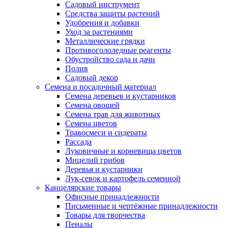
Садовый инструмент
Средства защиты растений
Удобрения и добавки
Уход за растениями
Металлические грядки
Противогололедные реагенты
Обустройство сада и дачи
Полив
Садовый декор
Семена и посадочный материал
Семена деревьев и кустарников
Семена овощей
Семена трав для животных
Семена цветов
Травосмеси и сидераты
Рассада
Луковичные и корневища цветов
Мицелий грибов
Деревья и кустарники
Лук-севок и картофель семенной
Канцелярские товары
Офисные принадлежности
Письменные и чертёжные принадлежности
Товары для творчества
Пеналы