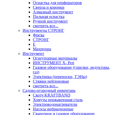
Оснастка для перфораторов
Сверла и коронки
Алмазный инструмент
Пильная оснастка
Ручной инструмент
смотреть все...
Инструменты СТРОНГ
Фрезы
СТРОНГ
Е
Maxprospa
Инструмент
Огнеупорные материалы
ИНСТРУМЕНТ X- Pert
Газовое оборудование (горелки, редукторы,
газ)
Электрика (переноски, ТЭНы)
Стяжки нейлоновые
смотреть все...
Садово-огородный инвентарь
Скотч KRAFTBAND
Хомуты нержавеющая сталь
Электроводонагреватели
Насосы вибрационные
Сварочное и газовое оборудование