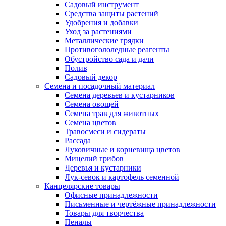
Садовый инструмент
Средства защиты растений
Удобрения и добавки
Уход за растениями
Металлические грядки
Противогололедные реагенты
Обустройство сада и дачи
Полив
Садовый декор
Семена и посадочный материал
Семена деревьев и кустарников
Семена овощей
Семена трав для животных
Семена цветов
Травосмеси и сидераты
Рассада
Луковичные и корневища цветов
Мицелий грибов
Деревья и кустарники
Лук-севок и картофель семенной
Канцелярские товары
Офисные принадлежности
Письменные и чертёжные принадлежности
Товары для творчества
Пеналы