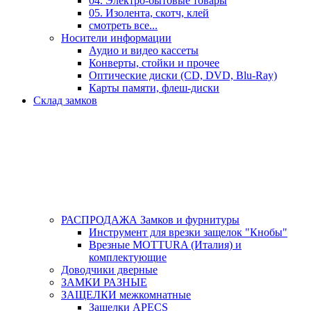
04. Электро-бытовые товары
05. Изолента, скотч, клей
смотреть все...
Носители информации
Аудио и видео кассеты
Конверты, стойки и прочее
Оптические диски (CD, DVD, Blu-Ray)
Карты памяти, флеш-диски
Склад замков
РАСПРОДАЖА Замков и фурнитуры
Инструмент для врезки защелок "Кнобы"
Врезные MOTTURA (Италия) и
комплектующие
Доводчики дверные
ЗАМКИ РАЗНЫЕ
ЗАЩЕЛКИ межкомнатные
Защелки APECS