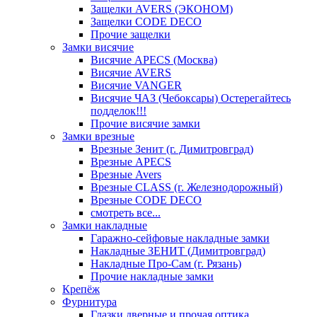
Защелки AVERS (ЭКОНОМ)
Защелки CODE DECO
Прочие защелки
Замки висячие
Висячие APECS (Москва)
Висячие AVERS
Висячие VANGER
Висячие ЧАЗ (Чебоксары) Остерегайтесь
подделок!!!
Прочие висячие замки
Замки врезные
Врезные Зенит (г. Димитровград)
Врезные APECS
Врезные Avers
Врезные CLASS (г. Железнодорожный)
Врезные CODE DECO
смотреть все...
Замки накладные
Гаражно-сейфовые накладные замки
Накладные ЗЕНИТ (Димитровград)
Накладные Про-Сам (г. Рязань)
Прочие накладные замки
Крепёж
Фурнитура
Глазки дверные и прочая оптика