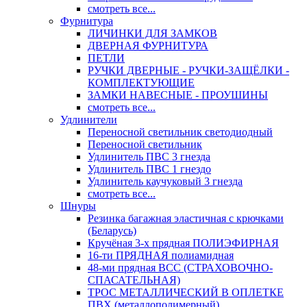
смотреть все...
Фурнитура
ЛИЧИНКИ ДЛЯ ЗАМКОВ
ДВЕРНАЯ ФУРНИТУРА
ПЕТЛИ
РУЧКИ ДВЕРНЫЕ - РУЧКИ-ЗАЩЁЛКИ -
КОМПЛЕКТУЮЩИЕ
ЗАМКИ НАВЕСНЫЕ - ПРОУШИНЫ
смотреть все...
Удлинители
Переносной светильник светодиодный
Переносной светильник
Удлинитель ПВС 3 гнезда
Удлинитель ПВС 1 гнездо
Удлинитель каучуковый 3 гнезда
смотреть все...
Шнуры
Резинка багажная эластичная с крючками
(Беларусь)
Кручёная 3-х прядная ПОЛИЭФИРНАЯ
16-ти ПРЯДНАЯ полиамидная
48-ми прядная ВСС (СТРАХОВОЧНО-
СПАСАТЕЛЬНАЯ)
ТРОС МЕТАЛЛИЧЕСКИЙ В ОПЛЕТКЕ
ПВХ (металлополимерный)