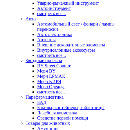
Ударно-рычажный инструмент
Автоинструмент
смотреть все...
Авто
Автомобильный свет / фонари / лампы
переноски
Автоэлектроника
Антенны
Внешние декоративные элементы
Внутрисалонные аксессуары
смотреть все...
Звездные проекты
BY Street Couture
Мерч BY
Мерч ЕРМАК
Мерч КИРЯ
Мерч Одежда
смотреть все...
Парафармацевтика
БАД
Бахилы, контейнеры, таблетницы
Лечебная косметика
Средства первой помощи
Товары для животных
Амуниция