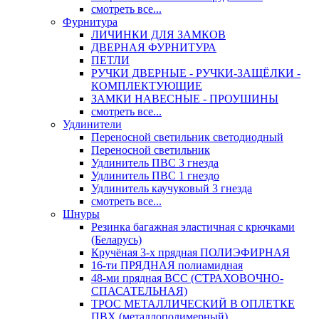
смотреть все...
Фурнитура
ЛИЧИНКИ ДЛЯ ЗАМКОВ
ДВЕРНАЯ ФУРНИТУРА
ПЕТЛИ
РУЧКИ ДВЕРНЫЕ - РУЧКИ-ЗАЩЁЛКИ -
КОМПЛЕКТУЮЩИЕ
ЗАМКИ НАВЕСНЫЕ - ПРОУШИНЫ
смотреть все...
Удлинители
Переносной светильник светодиодный
Переносной светильник
Удлинитель ПВС 3 гнезда
Удлинитель ПВС 1 гнездо
Удлинитель каучуковый 3 гнезда
смотреть все...
Шнуры
Резинка багажная эластичная с крючками
(Беларусь)
Кручёная 3-х прядная ПОЛИЭФИРНАЯ
16-ти ПРЯДНАЯ полиамидная
48-ми прядная ВСС (СТРАХОВОЧНО-
СПАСАТЕЛЬНАЯ)
ТРОС МЕТАЛЛИЧЕСКИЙ В ОПЛЕТКЕ
ПВХ (металлополимерный)