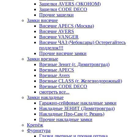
Защелки AVERS (ЭКОНОМ)
Защелки CODE DECO
Прочие защелки
Замки висячие
Висячие APECS (Москва)
Висячие AVERS
Висячие VANGER
Висячие ЧАЗ (Чебоксары) Остерегайтесь
подделок!!!
Прочие висячие замки
Замки врезные
Врезные Зенит (г. Димитровград)
Врезные APECS
Врезные Avers
Врезные CLASS (г. Железнодорожный)
Врезные CODE DECO
смотреть все...
Замки накладные
Гаражно-сейфовые накладные замки
Накладные ЗЕНИТ (Димитровград)
Накладные Про-Сам (г. Рязань)
Прочие накладные замки
Крепёж
Фурнитура
Глазки дверные и прочая оптика