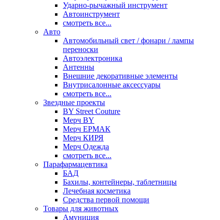
Ударно-рычажный инструмент
Автоинструмент
смотреть все...
Авто
Автомобильный свет / фонари / лампы
переноски
Автоэлектроника
Антенны
Внешние декоративные элементы
Внутрисалонные аксессуары
смотреть все...
Звездные проекты
BY Street Couture
Мерч BY
Мерч ЕРМАК
Мерч КИРЯ
Мерч Одежда
смотреть все...
Парафармацевтика
БАД
Бахилы, контейнеры, таблетницы
Лечебная косметика
Средства первой помощи
Товары для животных
Амуниция