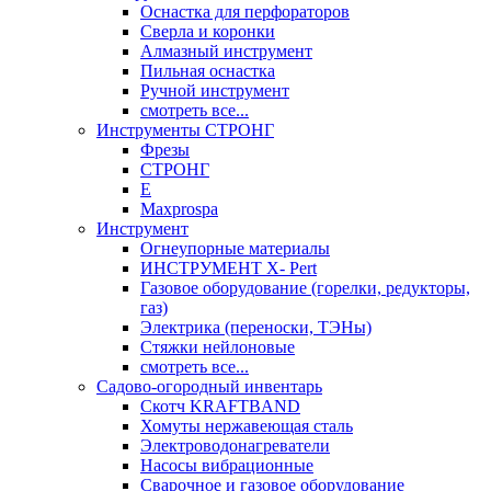
Оснастка для перфораторов
Сверла и коронки
Алмазный инструмент
Пильная оснастка
Ручной инструмент
смотреть все...
Инструменты СТРОНГ
Фрезы
СТРОНГ
Е
Maxprospa
Инструмент
Огнеупорные материалы
ИНСТРУМЕНТ X- Pert
Газовое оборудование (горелки, редукторы,
газ)
Электрика (переноски, ТЭНы)
Стяжки нейлоновые
смотреть все...
Садово-огородный инвентарь
Скотч KRAFTBAND
Хомуты нержавеющая сталь
Электроводонагреватели
Насосы вибрационные
Сварочное и газовое оборудование