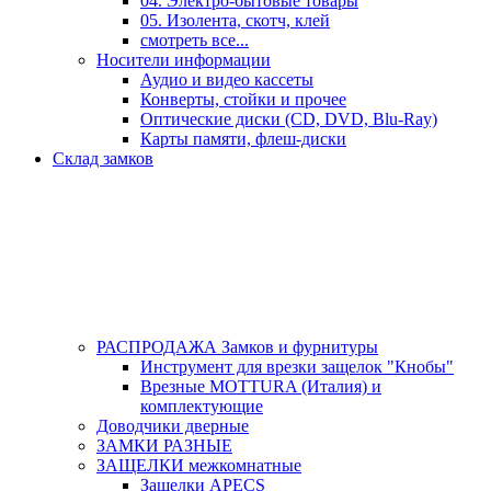
04. Электро-бытовые товары
05. Изолента, скотч, клей
смотреть все...
Носители информации
Аудио и видео кассеты
Конверты, стойки и прочее
Оптические диски (CD, DVD, Blu-Ray)
Карты памяти, флеш-диски
Склад замков
РАСПРОДАЖА Замков и фурнитуры
Инструмент для врезки защелок "Кнобы"
Врезные MOTTURA (Италия) и
комплектующие
Доводчики дверные
ЗАМКИ РАЗНЫЕ
ЗАЩЕЛКИ межкомнатные
Защелки APECS