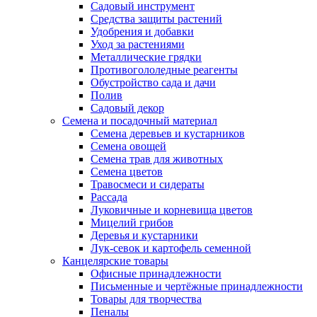
Садовый инструмент
Средства защиты растений
Удобрения и добавки
Уход за растениями
Металлические грядки
Противогололедные реагенты
Обустройство сада и дачи
Полив
Садовый декор
Семена и посадочный материал
Семена деревьев и кустарников
Семена овощей
Семена трав для животных
Семена цветов
Травосмеси и сидераты
Рассада
Луковичные и корневища цветов
Мицелий грибов
Деревья и кустарники
Лук-севок и картофель семенной
Канцелярские товары
Офисные принадлежности
Письменные и чертёжные принадлежности
Товары для творчества
Пеналы