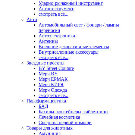
Ударно-рычажный инструмент
Автоинструмент
смотреть все...
Авто
Автомобильный свет / фонари / лампы
переноски
Автоэлектроника
Антенны
Внешние декоративные элементы
Внутрисалонные аксессуары
смотреть все...
Звездные проекты
BY Street Couture
Мерч BY
Мерч ЕРМАК
Мерч КИРЯ
Мерч Одежда
смотреть все...
Парафармацевтика
БАД
Бахилы, контейнеры, таблетницы
Лечебная косметика
Средства первой помощи
Товары для животных
Амуниция