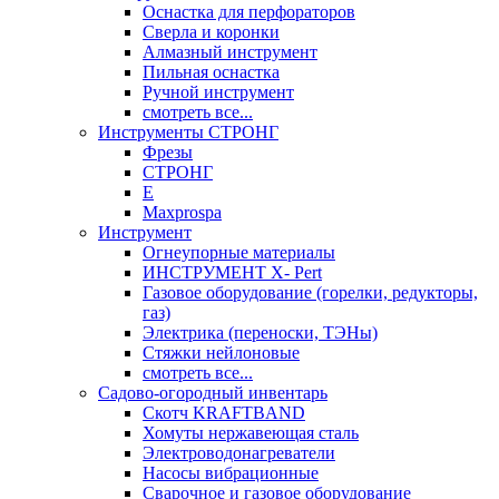
Оснастка для перфораторов
Сверла и коронки
Алмазный инструмент
Пильная оснастка
Ручной инструмент
смотреть все...
Инструменты СТРОНГ
Фрезы
СТРОНГ
Е
Maxprospa
Инструмент
Огнеупорные материалы
ИНСТРУМЕНТ X- Pert
Газовое оборудование (горелки, редукторы,
газ)
Электрика (переноски, ТЭНы)
Стяжки нейлоновые
смотреть все...
Садово-огородный инвентарь
Скотч KRAFTBAND
Хомуты нержавеющая сталь
Электроводонагреватели
Насосы вибрационные
Сварочное и газовое оборудование