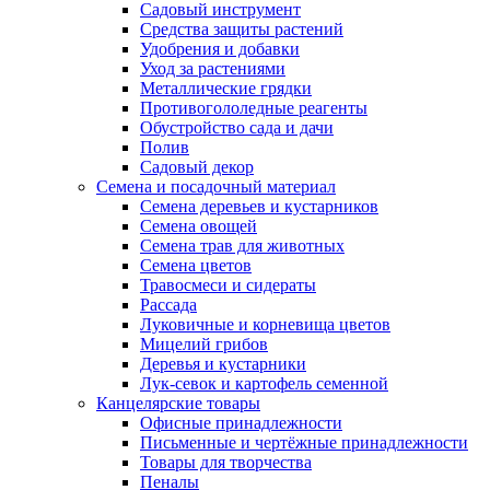
Садовый инструмент
Средства защиты растений
Удобрения и добавки
Уход за растениями
Металлические грядки
Противогололедные реагенты
Обустройство сада и дачи
Полив
Садовый декор
Семена и посадочный материал
Семена деревьев и кустарников
Семена овощей
Семена трав для животных
Семена цветов
Травосмеси и сидераты
Рассада
Луковичные и корневища цветов
Мицелий грибов
Деревья и кустарники
Лук-севок и картофель семенной
Канцелярские товары
Офисные принадлежности
Письменные и чертёжные принадлежности
Товары для творчества
Пеналы