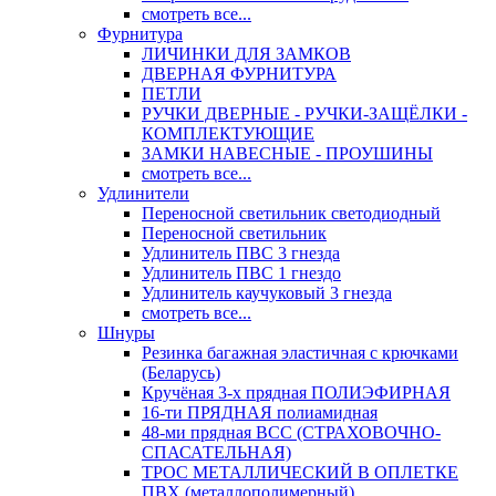
смотреть все...
Фурнитура
ЛИЧИНКИ ДЛЯ ЗАМКОВ
ДВЕРНАЯ ФУРНИТУРА
ПЕТЛИ
РУЧКИ ДВЕРНЫЕ - РУЧКИ-ЗАЩЁЛКИ -
КОМПЛЕКТУЮЩИЕ
ЗАМКИ НАВЕСНЫЕ - ПРОУШИНЫ
смотреть все...
Удлинители
Переносной светильник светодиодный
Переносной светильник
Удлинитель ПВС 3 гнезда
Удлинитель ПВС 1 гнездо
Удлинитель каучуковый 3 гнезда
смотреть все...
Шнуры
Резинка багажная эластичная с крючками
(Беларусь)
Кручёная 3-х прядная ПОЛИЭФИРНАЯ
16-ти ПРЯДНАЯ полиамидная
48-ми прядная ВСС (СТРАХОВОЧНО-
СПАСАТЕЛЬНАЯ)
ТРОС МЕТАЛЛИЧЕСКИЙ В ОПЛЕТКЕ
ПВХ (металлополимерный)