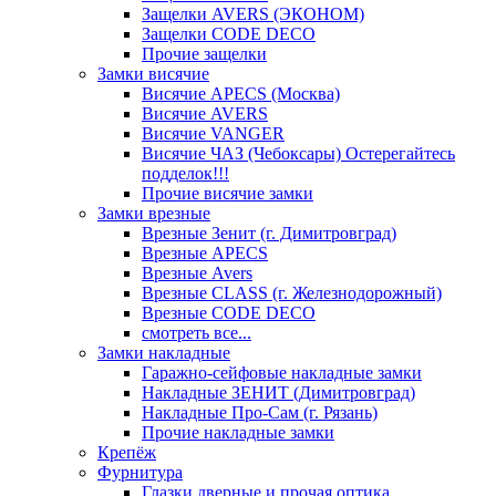
Защелки AVERS (ЭКОНОМ)
Защелки CODE DECO
Прочие защелки
Замки висячие
Висячие APECS (Москва)
Висячие AVERS
Висячие VANGER
Висячие ЧАЗ (Чебоксары) Остерегайтесь
подделок!!!
Прочие висячие замки
Замки врезные
Врезные Зенит (г. Димитровград)
Врезные APECS
Врезные Avers
Врезные CLASS (г. Железнодорожный)
Врезные CODE DECO
смотреть все...
Замки накладные
Гаражно-сейфовые накладные замки
Накладные ЗЕНИТ (Димитровград)
Накладные Про-Сам (г. Рязань)
Прочие накладные замки
Крепёж
Фурнитура
Глазки дверные и прочая оптика