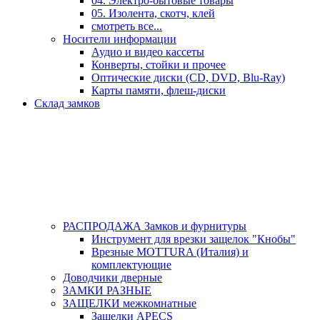
04. Электро-бытовые товары
05. Изолента, скотч, клей
смотреть все...
Носители информации
Аудио и видео кассеты
Конверты, стойки и прочее
Оптические диски (CD, DVD, Blu-Ray)
Карты памяти, флеш-диски
Склад замков
РАСПРОДАЖА Замков и фурнитуры
Инструмент для врезки защелок "Кнобы"
Врезные MOTTURA (Италия) и
комплектующие
Доводчики дверные
ЗАМКИ РАЗНЫЕ
ЗАЩЕЛКИ межкомнатные
Защелки APECS