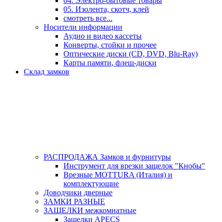
04. Электро-бытовые товары
05. Изолента, скотч, клей
смотреть все...
Носители информации
Аудио и видео кассеты
Конверты, стойки и прочее
Оптические диски (CD, DVD, Blu-Ray)
Карты памяти, флеш-диски
Склад замков
РАСПРОДАЖА Замков и фурнитуры
Инструмент для врезки защелок "Кнобы"
Врезные MOTTURA (Италия) и
комплектующие
Доводчики дверные
ЗАМКИ РАЗНЫЕ
ЗАЩЕЛКИ межкомнатные
Защелки APECS