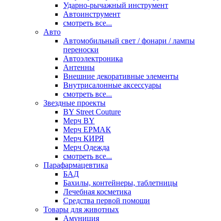
Ударно-рычажный инструмент
Автоинструмент
смотреть все...
Авто
Автомобильный свет / фонари / лампы
переноски
Автоэлектроника
Антенны
Внешние декоративные элементы
Внутрисалонные аксессуары
смотреть все...
Звездные проекты
BY Street Couture
Мерч BY
Мерч ЕРМАК
Мерч КИРЯ
Мерч Одежда
смотреть все...
Парафармацевтика
БАД
Бахилы, контейнеры, таблетницы
Лечебная косметика
Средства первой помощи
Товары для животных
Амуниция