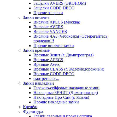
Защелки AVERS (ЭКОНОМ)
Защелки CODE DECO
Прочие защелки
Замки висячие
Висячие APECS (Москва)
Висячие AVERS
Висячие VANGER
Висячие ЧАЗ (Чебоксары) Остерегайтесь
подделок!!!
Прочие висячие замки
Замки врезные
Врезные Зенит (г. Димитровград)
Врезные APECS
Врезные Avers
Врезные CLASS (г. Железнодорожный)
Врезные CODE DECO
смотреть все...
Замки накладные
Гаражно-сейфовые накладные замки
Накладные ЗЕНИТ (Димитровград)
Накладные Про-Сам (г. Рязань)
Прочие накладные замки
Крепёж
Фурнитура
Глазки дверные и прочая оптика