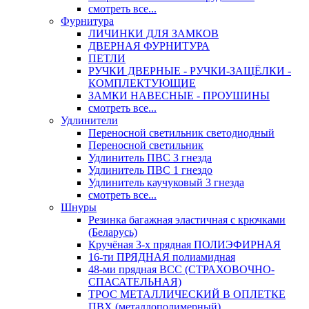
смотреть все...
Фурнитура
ЛИЧИНКИ ДЛЯ ЗАМКОВ
ДВЕРНАЯ ФУРНИТУРА
ПЕТЛИ
РУЧКИ ДВЕРНЫЕ - РУЧКИ-ЗАЩЁЛКИ -
КОМПЛЕКТУЮЩИЕ
ЗАМКИ НАВЕСНЫЕ - ПРОУШИНЫ
смотреть все...
Удлинители
Переносной светильник светодиодный
Переносной светильник
Удлинитель ПВС 3 гнезда
Удлинитель ПВС 1 гнездо
Удлинитель каучуковый 3 гнезда
смотреть все...
Шнуры
Резинка багажная эластичная с крючками
(Беларусь)
Кручёная 3-х прядная ПОЛИЭФИРНАЯ
16-ти ПРЯДНАЯ полиамидная
48-ми прядная ВСС (СТРАХОВОЧНО-
СПАСАТЕЛЬНАЯ)
ТРОС МЕТАЛЛИЧЕСКИЙ В ОПЛЕТКЕ
ПВХ (металлополимерный)