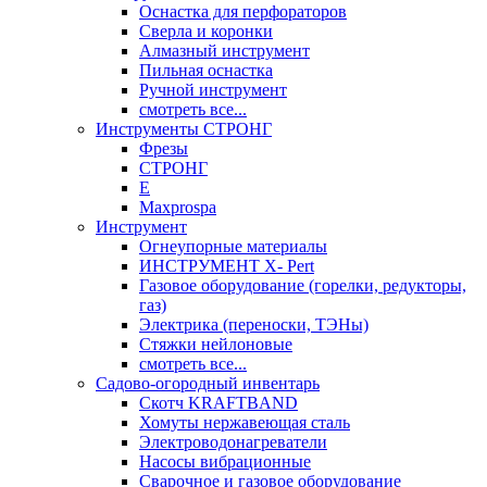
Оснастка для перфораторов
Сверла и коронки
Алмазный инструмент
Пильная оснастка
Ручной инструмент
смотреть все...
Инструменты СТРОНГ
Фрезы
СТРОНГ
Е
Maxprospa
Инструмент
Огнеупорные материалы
ИНСТРУМЕНТ X- Pert
Газовое оборудование (горелки, редукторы,
газ)
Электрика (переноски, ТЭНы)
Стяжки нейлоновые
смотреть все...
Садово-огородный инвентарь
Скотч KRAFTBAND
Хомуты нержавеющая сталь
Электроводонагреватели
Насосы вибрационные
Сварочное и газовое оборудование