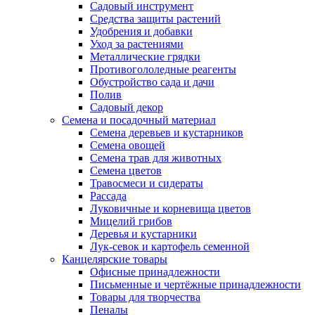
Садовый инструмент
Средства защиты растений
Удобрения и добавки
Уход за растениями
Металлические грядки
Противогололедные реагенты
Обустройство сада и дачи
Полив
Садовый декор
Семена и посадочный материал
Семена деревьев и кустарников
Семена овощей
Семена трав для животных
Семена цветов
Травосмеси и сидераты
Рассада
Луковичные и корневища цветов
Мицелий грибов
Деревья и кустарники
Лук-севок и картофель семенной
Канцелярские товары
Офисные принадлежности
Письменные и чертёжные принадлежности
Товары для творчества
Пеналы