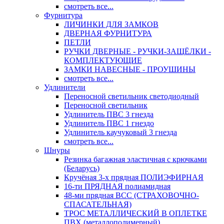
смотреть все...
Фурнитура
ЛИЧИНКИ ДЛЯ ЗАМКОВ
ДВЕРНАЯ ФУРНИТУРА
ПЕТЛИ
РУЧКИ ДВЕРНЫЕ - РУЧКИ-ЗАЩЁЛКИ -
КОМПЛЕКТУЮЩИЕ
ЗАМКИ НАВЕСНЫЕ - ПРОУШИНЫ
смотреть все...
Удлинители
Переносной светильник светодиодный
Переносной светильник
Удлинитель ПВС 3 гнезда
Удлинитель ПВС 1 гнездо
Удлинитель каучуковый 3 гнезда
смотреть все...
Шнуры
Резинка багажная эластичная с крючками
(Беларусь)
Кручёная 3-х прядная ПОЛИЭФИРНАЯ
16-ти ПРЯДНАЯ полиамидная
48-ми прядная ВСС (СТРАХОВОЧНО-
СПАСАТЕЛЬНАЯ)
ТРОС МЕТАЛЛИЧЕСКИЙ В ОПЛЕТКЕ
ПВХ (металлополимерный)