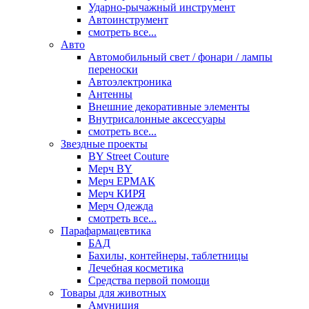
Ударно-рычажный инструмент
Автоинструмент
смотреть все...
Авто
Автомобильный свет / фонари / лампы
переноски
Автоэлектроника
Антенны
Внешние декоративные элементы
Внутрисалонные аксессуары
смотреть все...
Звездные проекты
BY Street Couture
Мерч BY
Мерч ЕРМАК
Мерч КИРЯ
Мерч Одежда
смотреть все...
Парафармацевтика
БАД
Бахилы, контейнеры, таблетницы
Лечебная косметика
Средства первой помощи
Товары для животных
Амуниция