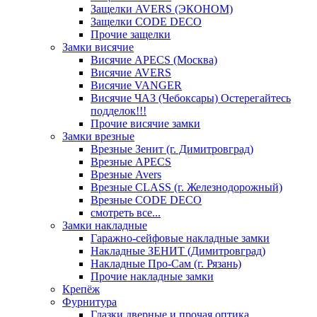
Защелки AVERS (ЭКОНОМ)
Защелки CODE DECO
Прочие защелки
Замки висячие
Висячие APECS (Москва)
Висячие AVERS
Висячие VANGER
Висячие ЧАЗ (Чебоксары) Остерегайтесь
подделок!!!
Прочие висячие замки
Замки врезные
Врезные Зенит (г. Димитровград)
Врезные APECS
Врезные Avers
Врезные CLASS (г. Железнодорожный)
Врезные CODE DECO
смотреть все...
Замки накладные
Гаражно-сейфовые накладные замки
Накладные ЗЕНИТ (Димитровград)
Накладные Про-Сам (г. Рязань)
Прочие накладные замки
Крепёж
Фурнитура
Глазки дверные и прочая оптика