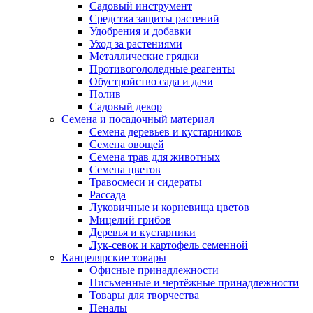
Садовый инструмент
Средства защиты растений
Удобрения и добавки
Уход за растениями
Металлические грядки
Противогололедные реагенты
Обустройство сада и дачи
Полив
Садовый декор
Семена и посадочный материал
Семена деревьев и кустарников
Семена овощей
Семена трав для животных
Семена цветов
Травосмеси и сидераты
Рассада
Луковичные и корневища цветов
Мицелий грибов
Деревья и кустарники
Лук-севок и картофель семенной
Канцелярские товары
Офисные принадлежности
Письменные и чертёжные принадлежности
Товары для творчества
Пеналы