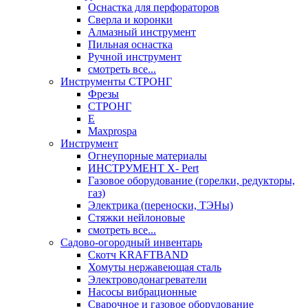
Оснастка для перфораторов
Сверла и коронки
Алмазный инструмент
Пильная оснастка
Ручной инструмент
смотреть все...
Инструменты СТРОНГ
Фрезы
СТРОНГ
Е
Maxprospa
Инструмент
Огнеупорные материалы
ИНСТРУМЕНТ X- Pert
Газовое оборудование (горелки, редукторы,
газ)
Электрика (переноски, ТЭНы)
Стяжки нейлоновые
смотреть все...
Садово-огородный инвентарь
Скотч KRAFTBAND
Хомуты нержавеющая сталь
Электроводонагреватели
Насосы вибрационные
Сварочное и газовое оборудование