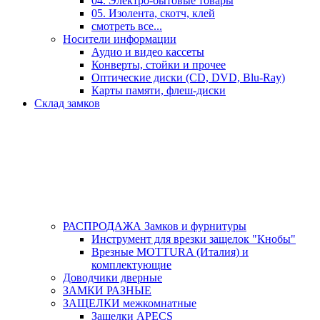
04. Электро-бытовые товары
05. Изолента, скотч, клей
смотреть все...
Носители информации
Аудио и видео кассеты
Конверты, стойки и прочее
Оптические диски (CD, DVD, Blu-Ray)
Карты памяти, флеш-диски
Склад замков
РАСПРОДАЖА Замков и фурнитуры
Инструмент для врезки защелок "Кнобы"
Врезные MOTTURA (Италия) и
комплектующие
Доводчики дверные
ЗАМКИ РАЗНЫЕ
ЗАЩЕЛКИ межкомнатные
Защелки APECS