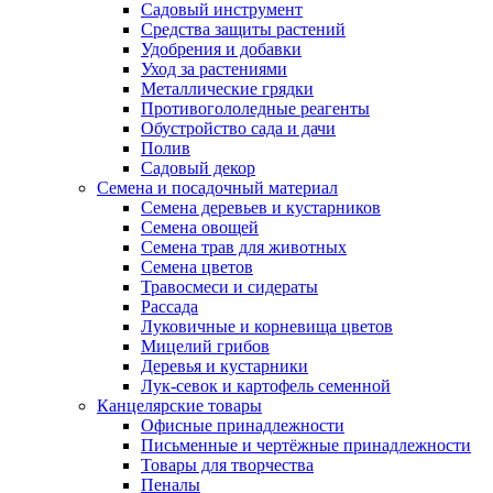
Садовый инструмент
Средства защиты растений
Удобрения и добавки
Уход за растениями
Металлические грядки
Противогололедные реагенты
Обустройство сада и дачи
Полив
Садовый декор
Семена и посадочный материал
Семена деревьев и кустарников
Семена овощей
Семена трав для животных
Семена цветов
Травосмеси и сидераты
Рассада
Луковичные и корневища цветов
Мицелий грибов
Деревья и кустарники
Лук-севок и картофель семенной
Канцелярские товары
Офисные принадлежности
Письменные и чертёжные принадлежности
Товары для творчества
Пеналы