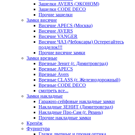
Защелки AVERS (ЭКОНОМ)
Защелки CODE DECO
Прочие защелки
Замки висячие
Висячие APECS (Москва)
Висячие AVERS
Висячие VANGER
Висячие ЧАЗ (Чебоксары) Остерегайтесь
подделок!!!
Прочие висячие замки
Замки врезные
Врезные Зенит (г. Димитровград)
Врезные APECS
Врезные Avers
Врезные CLASS (г. Железнодорожный)
Врезные CODE DECO
смотреть все...
Замки накладные
Гаражно-сейфовые накладные замки
Накладные ЗЕНИТ (Димитровград)
Накладные Про-Сам (г. Рязань)
Прочие накладные замки
Крепёж
Фурнитура
Глазки дверные и прочая оптика