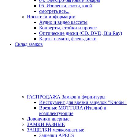
04. Электро-бытовые товары
05. Изолента, скотч, клей
смотреть все...
Носители информации
Аудио и видео кассеты
Конверты, стойки и прочее
Оптические диски (CD, DVD, Blu-Ray)
Карты памяти, флеш-диски
Склад замков
РАСПРОДАЖА Замков и фурнитуры
Инструмент для врезки защелок "Кнобы"
Врезные MOTTURA (Италия) и
комплектующие
Доводчики дверные
ЗАМКИ РАЗНЫЕ
ЗАЩЕЛКИ межкомнатные
Защелки APECS