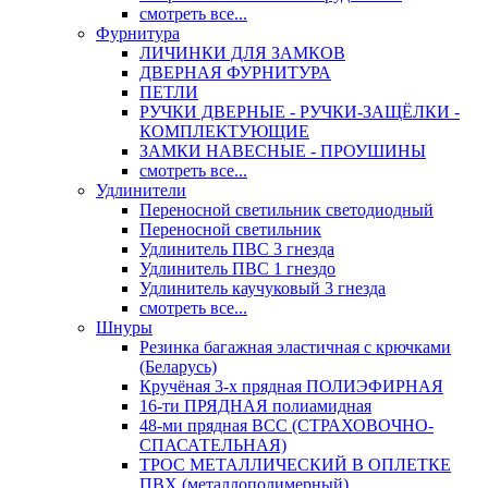
смотреть все...
Фурнитура
ЛИЧИНКИ ДЛЯ ЗАМКОВ
ДВЕРНАЯ ФУРНИТУРА
ПЕТЛИ
РУЧКИ ДВЕРНЫЕ - РУЧКИ-ЗАЩЁЛКИ -
КОМПЛЕКТУЮЩИЕ
ЗАМКИ НАВЕСНЫЕ - ПРОУШИНЫ
смотреть все...
Удлинители
Переносной светильник светодиодный
Переносной светильник
Удлинитель ПВС 3 гнезда
Удлинитель ПВС 1 гнездо
Удлинитель каучуковый 3 гнезда
смотреть все...
Шнуры
Резинка багажная эластичная с крючками
(Беларусь)
Кручёная 3-х прядная ПОЛИЭФИРНАЯ
16-ти ПРЯДНАЯ полиамидная
48-ми прядная ВСС (СТРАХОВОЧНО-
СПАСАТЕЛЬНАЯ)
ТРОС МЕТАЛЛИЧЕСКИЙ В ОПЛЕТКЕ
ПВХ (металлополимерный)