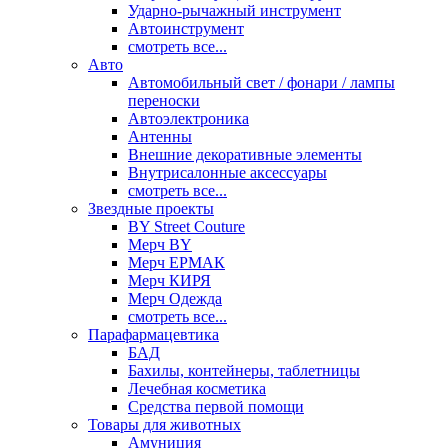
Ударно-рычажный инструмент
Автоинструмент
смотреть все...
Авто
Автомобильный свет / фонари / лампы
переноски
Автоэлектроника
Антенны
Внешние декоративные элементы
Внутрисалонные аксессуары
смотреть все...
Звездные проекты
BY Street Couture
Мерч BY
Мерч ЕРМАК
Мерч КИРЯ
Мерч Одежда
смотреть все...
Парафармацевтика
БАД
Бахилы, контейнеры, таблетницы
Лечебная косметика
Средства первой помощи
Товары для животных
Амуниция