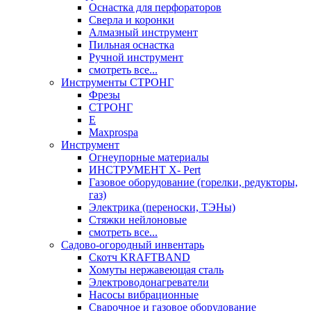
Оснастка для перфораторов
Сверла и коронки
Алмазный инструмент
Пильная оснастка
Ручной инструмент
смотреть все...
Инструменты СТРОНГ
Фрезы
СТРОНГ
Е
Maxprospa
Инструмент
Огнеупорные материалы
ИНСТРУМЕНТ X- Pert
Газовое оборудование (горелки, редукторы,
газ)
Электрика (переноски, ТЭНы)
Стяжки нейлоновые
смотреть все...
Садово-огородный инвентарь
Скотч KRAFTBAND
Хомуты нержавеющая сталь
Электроводонагреватели
Насосы вибрационные
Сварочное и газовое оборудование