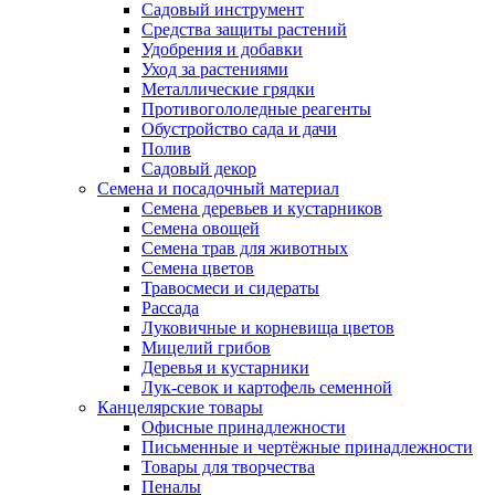
Садовый инструмент
Средства защиты растений
Удобрения и добавки
Уход за растениями
Металлические грядки
Противогололедные реагенты
Обустройство сада и дачи
Полив
Садовый декор
Семена и посадочный материал
Семена деревьев и кустарников
Семена овощей
Семена трав для животных
Семена цветов
Травосмеси и сидераты
Рассада
Луковичные и корневища цветов
Мицелий грибов
Деревья и кустарники
Лук-севок и картофель семенной
Канцелярские товары
Офисные принадлежности
Письменные и чертёжные принадлежности
Товары для творчества
Пеналы