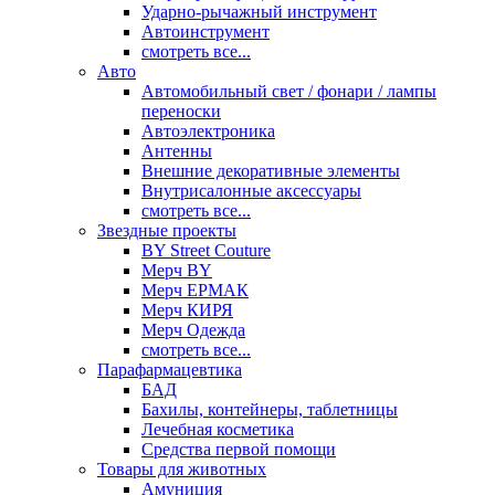
Ударно-рычажный инструмент
Автоинструмент
смотреть все...
Авто
Автомобильный свет / фонари / лампы
переноски
Автоэлектроника
Антенны
Внешние декоративные элементы
Внутрисалонные аксессуары
смотреть все...
Звездные проекты
BY Street Couture
Мерч BY
Мерч ЕРМАК
Мерч КИРЯ
Мерч Одежда
смотреть все...
Парафармацевтика
БАД
Бахилы, контейнеры, таблетницы
Лечебная косметика
Средства первой помощи
Товары для животных
Амуниция