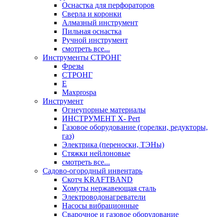
Оснастка для перфораторов
Сверла и коронки
Алмазный инструмент
Пильная оснастка
Ручной инструмент
смотреть все...
Инструменты СТРОНГ
Фрезы
СТРОНГ
Е
Maxprospa
Инструмент
Огнеупорные материалы
ИНСТРУМЕНТ X- Pert
Газовое оборудование (горелки, редукторы,
газ)
Электрика (переноски, ТЭНы)
Стяжки нейлоновые
смотреть все...
Садово-огородный инвентарь
Скотч KRAFTBAND
Хомуты нержавеющая сталь
Электроводонагреватели
Насосы вибрационные
Сварочное и газовое оборудование