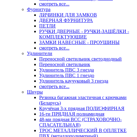
смотреть все...
Фурнитура
ЛИЧИНКИ ДЛЯ ЗАМКОВ
ДВЕРНАЯ ФУРНИТУРА
ПЕТЛИ
РУЧКИ ДВЕРНЫЕ - РУЧКИ-ЗАЩЁЛКИ -
КОМПЛЕКТУЮЩИЕ
ЗАМКИ НАВЕСНЫЕ - ПРОУШИНЫ
смотреть все...
Удлинители
Переносной светильник светодиодный
Переносной светильник
Удлинитель ПВС 3 гнезда
Удлинитель ПВС 1 гнездо
Удлинитель каучуковый 3 гнезда
смотреть все...
Шнуры
Резинка багажная эластичная с крючками
(Беларусь)
Кручёная 3-х прядная ПОЛИЭФИРНАЯ
16-ти ПРЯДНАЯ полиамидная
48-ми прядная ВСС (СТРАХОВОЧНО-
СПАСАТЕЛЬНАЯ)
ТРОС МЕТАЛЛИЧЕСКИЙ В ОПЛЕТКЕ
ПВХ (металлополимерный)