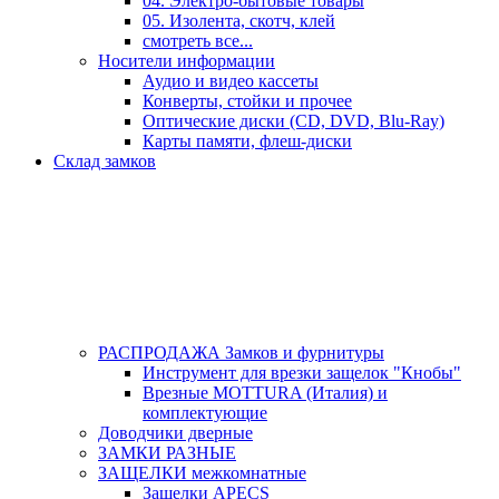
04. Электро-бытовые товары
05. Изолента, скотч, клей
смотреть все...
Носители информации
Аудио и видео кассеты
Конверты, стойки и прочее
Оптические диски (CD, DVD, Blu-Ray)
Карты памяти, флеш-диски
Склад замков
РАСПРОДАЖА Замков и фурнитуры
Инструмент для врезки защелок "Кнобы"
Врезные MOTTURA (Италия) и
комплектующие
Доводчики дверные
ЗАМКИ РАЗНЫЕ
ЗАЩЕЛКИ межкомнатные
Защелки APECS