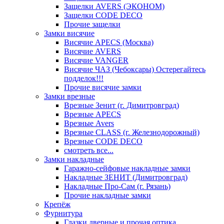
Защелки AVERS (ЭКОНОМ)
Защелки CODE DECO
Прочие защелки
Замки висячие
Висячие APECS (Москва)
Висячие AVERS
Висячие VANGER
Висячие ЧАЗ (Чебоксары) Остерегайтесь
подделок!!!
Прочие висячие замки
Замки врезные
Врезные Зенит (г. Димитровград)
Врезные APECS
Врезные Avers
Врезные CLASS (г. Железнодорожный)
Врезные CODE DECO
смотреть все...
Замки накладные
Гаражно-сейфовые накладные замки
Накладные ЗЕНИТ (Димитровград)
Накладные Про-Сам (г. Рязань)
Прочие накладные замки
Крепёж
Фурнитура
Глазки дверные и прочая оптика