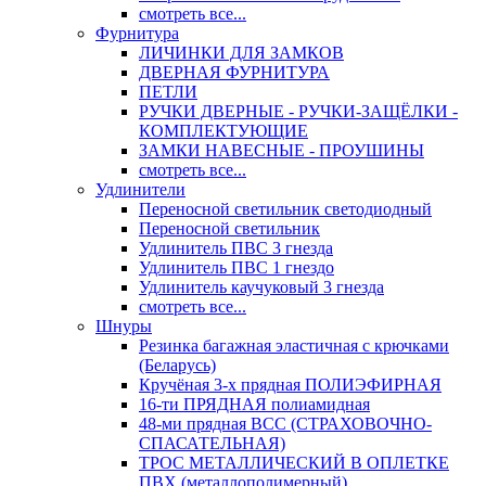
смотреть все...
Фурнитура
ЛИЧИНКИ ДЛЯ ЗАМКОВ
ДВЕРНАЯ ФУРНИТУРА
ПЕТЛИ
РУЧКИ ДВЕРНЫЕ - РУЧКИ-ЗАЩЁЛКИ -
КОМПЛЕКТУЮЩИЕ
ЗАМКИ НАВЕСНЫЕ - ПРОУШИНЫ
смотреть все...
Удлинители
Переносной светильник светодиодный
Переносной светильник
Удлинитель ПВС 3 гнезда
Удлинитель ПВС 1 гнездо
Удлинитель каучуковый 3 гнезда
смотреть все...
Шнуры
Резинка багажная эластичная с крючками
(Беларусь)
Кручёная 3-х прядная ПОЛИЭФИРНАЯ
16-ти ПРЯДНАЯ полиамидная
48-ми прядная ВСС (СТРАХОВОЧНО-
СПАСАТЕЛЬНАЯ)
ТРОС МЕТАЛЛИЧЕСКИЙ В ОПЛЕТКЕ
ПВХ (металлополимерный)