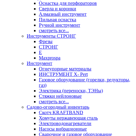
Оснастка для перфораторов
Сверла и коронки
Алмазный инструмент
Пильная оснастка
Ручной инструмент
смотреть все...
Инструменты СТРОНГ
Фрезы
СТРОНГ
Е
Maxprospa
Инструмент
Огнеупорные материалы
ИНСТРУМЕНТ X- Pert
Газовое оборудование (горелки, редукторы,
газ)
Электрика (переноски, ТЭНы)
Стяжки нейлоновые
смотреть все...
Садово-огородный инвентарь
Скотч KRAFTBAND
Хомуты нержавеющая сталь
Электроводонагреватели
Насосы вибрационные
Сварочное и газовое оборудование