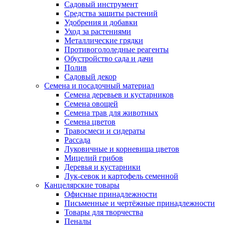
Садовый инструмент
Средства защиты растений
Удобрения и добавки
Уход за растениями
Металлические грядки
Противогололедные реагенты
Обустройство сада и дачи
Полив
Садовый декор
Семена и посадочный материал
Семена деревьев и кустарников
Семена овощей
Семена трав для животных
Семена цветов
Травосмеси и сидераты
Рассада
Луковичные и корневища цветов
Мицелий грибов
Деревья и кустарники
Лук-севок и картофель семенной
Канцелярские товары
Офисные принадлежности
Письменные и чертёжные принадлежности
Товары для творчества
Пеналы