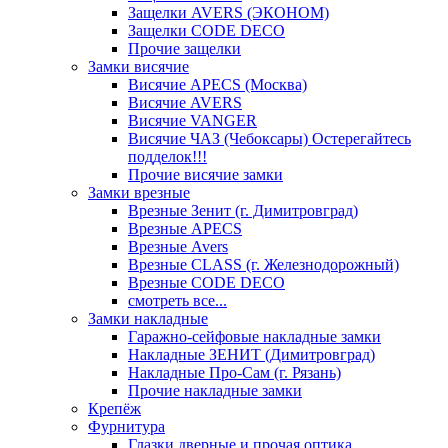
Защелки AVERS (ЭКОНОМ)
Защелки CODE DECO
Прочие защелки
Замки висячие
Висячие APECS (Москва)
Висячие AVERS
Висячие VANGER
Висячие ЧАЗ (Чебоксары) Остерегайтесь
подделок!!!
Прочие висячие замки
Замки врезные
Врезные Зенит (г. Димитровград)
Врезные APECS
Врезные Avers
Врезные CLASS (г. Железнодорожный)
Врезные CODE DECO
смотреть все...
Замки накладные
Гаражно-сейфовые накладные замки
Накладные ЗЕНИТ (Димитровград)
Накладные Про-Сам (г. Рязань)
Прочие накладные замки
Крепёж
Фурнитура
Глазки дверные и прочая оптика