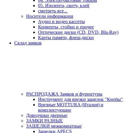
04. Электро-бытовые товары
05. Изолента, скотч, клей
смотреть все...
Носители информации
Аудио и видео кассеты
Конверты, стойки и прочее
Оптические диски (CD, DVD, Blu-Ray)
Карты памяти, флеш-диски
Склад замков
РАСПРОДАЖА Замков и фурнитуры
Инструмент для врезки защелок "Кнобы"
Врезные MOTTURA (Италия) и
комплектующие
Доводчики дверные
ЗАМКИ РАЗНЫЕ
ЗАЩЕЛКИ межкомнатные
Защелки APECS