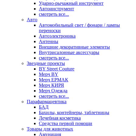
Ударно-рычажный инструмент
Автоинструмент
смотреть все...
Авто
Автомобильный свет / фонари / лампы
переноски
Автоэлектроника
Антенны
Внешние декоративные элементы
Внутрисалонные аксессуары
смотреть все...
Звездные проекты
BY Street Couture
Мерч BY
Мерч ЕРМАК
Мерч КИРЯ
Мерч Одежда
смотреть все...
Парафармацевтика
БАД
Бахилы, контейнеры, таблетницы
Лечебная косметика
Средства первой помощи
Товары для животных
Амуниция