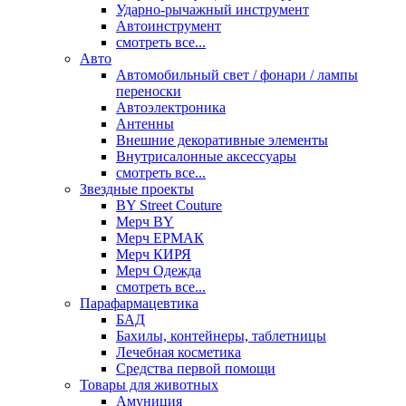
Ударно-рычажный инструмент
Автоинструмент
смотреть все...
Авто
Автомобильный свет / фонари / лампы
переноски
Автоэлектроника
Антенны
Внешние декоративные элементы
Внутрисалонные аксессуары
смотреть все...
Звездные проекты
BY Street Couture
Мерч BY
Мерч ЕРМАК
Мерч КИРЯ
Мерч Одежда
смотреть все...
Парафармацевтика
БАД
Бахилы, контейнеры, таблетницы
Лечебная косметика
Средства первой помощи
Товары для животных
Амуниция