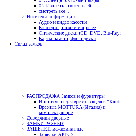
04. Электро-бытовые товары
05. Изолента, скотч, клей
смотреть все...
Носители информации
Аудио и видео кассеты
Конверты, стойки и прочее
Оптические диски (CD, DVD, Blu-Ray)
Карты памяти, флеш-диски
Склад замков
РАСПРОДАЖА Замков и фурнитуры
Инструмент для врезки защелок "Кнобы"
Врезные MOTTURA (Италия) и
комплектующие
Доводчики дверные
ЗАМКИ РАЗНЫЕ
ЗАЩЕЛКИ межкомнатные
Защелки APECS