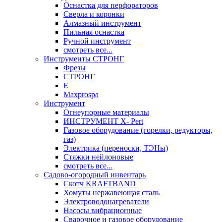
Оснастка для перфораторов
Сверла и коронки
Алмазный инструмент
Пильная оснастка
Ручной инструмент
смотреть все...
Инструменты СТРОНГ
Фрезы
СТРОНГ
Е
Maxprospa
Инструмент
Огнеупорные материалы
ИНСТРУМЕНТ X- Pert
Газовое оборудование (горелки, редукторы,
газ)
Электрика (переноски, ТЭНы)
Стяжки нейлоновые
смотреть все...
Садово-огородный инвентарь
Скотч KRAFTBAND
Хомуты нержавеющая сталь
Электроводонагреватели
Насосы вибрационные
Сварочное и газовое оборудование