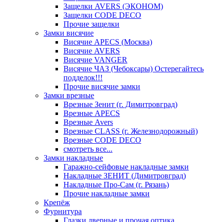
Защелки AVERS (ЭКОНОМ)
Защелки CODE DECO
Прочие защелки
Замки висячие
Висячие APECS (Москва)
Висячие AVERS
Висячие VANGER
Висячие ЧАЗ (Чебоксары) Остерегайтесь
подделок!!!
Прочие висячие замки
Замки врезные
Врезные Зенит (г. Димитровград)
Врезные APECS
Врезные Avers
Врезные CLASS (г. Железнодорожный)
Врезные CODE DECO
смотреть все...
Замки накладные
Гаражно-сейфовые накладные замки
Накладные ЗЕНИТ (Димитровград)
Накладные Про-Сам (г. Рязань)
Прочие накладные замки
Крепёж
Фурнитура
Глазки дверные и прочая оптика