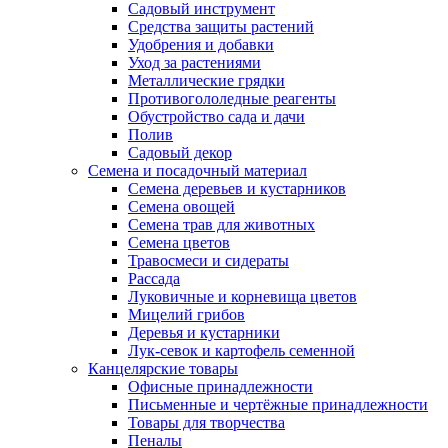
Садовый инструмент
Средства защиты растений
Удобрения и добавки
Уход за растениями
Металлические грядки
Противогололедные реагенты
Обустройство сада и дачи
Полив
Садовый декор
Семена и посадочный материал
Семена деревьев и кустарников
Семена овощей
Семена трав для животных
Семена цветов
Травосмеси и сидераты
Рассада
Луковичные и корневища цветов
Мицелий грибов
Деревья и кустарники
Лук-севок и картофель семенной
Канцелярские товары
Офисные принадлежности
Письменные и чертёжные принадлежности
Товары для творчества
Пеналы