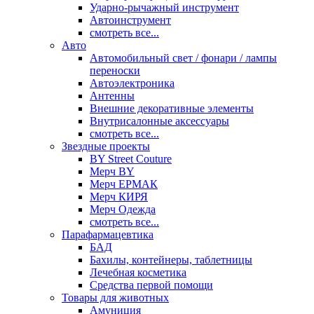
Ударно-рычажный инструмент
Автоинструмент
смотреть все...
Авто
Автомобильный свет / фонари / лампы
переноски
Автоэлектроника
Антенны
Внешние декоративные элементы
Внутрисалонные аксессуары
смотреть все...
Звездные проекты
BY Street Couture
Мерч BY
Мерч ЕРМАК
Мерч КИРЯ
Мерч Одежда
смотреть все...
Парафармацевтика
БАД
Бахилы, контейнеры, таблетницы
Лечебная косметика
Средства первой помощи
Товары для животных
Амуниция