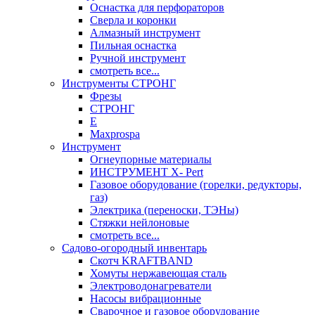
Оснастка для перфораторов
Сверла и коронки
Алмазный инструмент
Пильная оснастка
Ручной инструмент
смотреть все...
Инструменты СТРОНГ
Фрезы
СТРОНГ
Е
Maxprospa
Инструмент
Огнеупорные материалы
ИНСТРУМЕНТ X- Pert
Газовое оборудование (горелки, редукторы,
газ)
Электрика (переноски, ТЭНы)
Стяжки нейлоновые
смотреть все...
Садово-огородный инвентарь
Скотч KRAFTBAND
Хомуты нержавеющая сталь
Электроводонагреватели
Насосы вибрационные
Сварочное и газовое оборудование