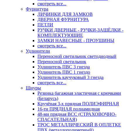
смотреть все...
Фурнитура
ЛИЧИНКИ ДЛЯ ЗАМКОВ
ДВЕРНАЯ ФУРНИТУРА
ПЕТЛИ
РУЧКИ ДВЕРНЫЕ - РУЧКИ-ЗАЩЁЛКИ -
КОМПЛЕКТУЮЩИЕ
ЗАМКИ НАВЕСНЫЕ - ПРОУШИНЫ
смотреть все...
Удлинители
Переносной светильник светодиодный
Переносной светильник
Удлинитель ПВС 3 гнезда
Удлинитель ПВС 1 гнездо
Удлинитель каучуковый 3 гнезда
смотреть все...
Шнуры
Резинка багажная эластичная с крючками
(Беларусь)
Кручёная 3-х прядная ПОЛИЭФИРНАЯ
16-ти ПРЯДНАЯ полиамидная
48-ми прядная ВСС (СТРАХОВОЧНО-
СПАСАТЕЛЬНАЯ)
ТРОС МЕТАЛЛИЧЕСКИЙ В ОПЛЕТКЕ
ПВХ (металлополимерный)