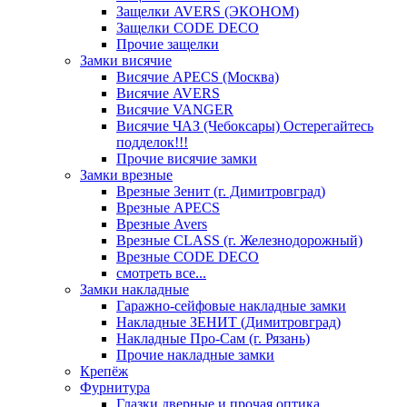
Защелки AVERS (ЭКОНОМ)
Защелки CODE DECO
Прочие защелки
Замки висячие
Висячие APECS (Москва)
Висячие AVERS
Висячие VANGER
Висячие ЧАЗ (Чебоксары) Остерегайтесь
подделок!!!
Прочие висячие замки
Замки врезные
Врезные Зенит (г. Димитровград)
Врезные APECS
Врезные Avers
Врезные CLASS (г. Железнодорожный)
Врезные CODE DECO
смотреть все...
Замки накладные
Гаражно-сейфовые накладные замки
Накладные ЗЕНИТ (Димитровград)
Накладные Про-Сам (г. Рязань)
Прочие накладные замки
Крепёж
Фурнитура
Глазки дверные и прочая оптика