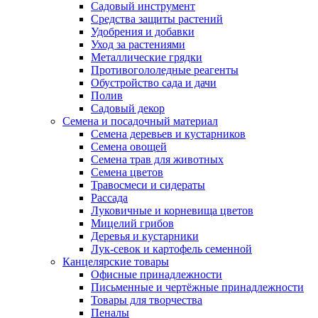
Садовый инструмент
Средства защиты растений
Удобрения и добавки
Уход за растениями
Металлические грядки
Противогололедные реагенты
Обустройство сада и дачи
Полив
Садовый декор
Семена и посадочный материал
Семена деревьев и кустарников
Семена овощей
Семена трав для животных
Семена цветов
Травосмеси и сидераты
Рассада
Луковичные и корневища цветов
Мицелий грибов
Деревья и кустарники
Лук-севок и картофель семенной
Канцелярские товары
Офисные принадлежности
Письменные и чертёжные принадлежности
Товары для творчества
Пеналы