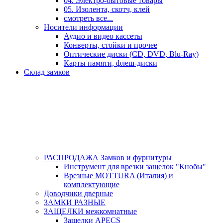
04. Электро-бытовые товары
05. Изолента, скотч, клей
смотреть все...
Носители информации
Аудио и видео кассеты
Конверты, стойки и прочее
Оптические диски (CD, DVD, Blu-Ray)
Карты памяти, флеш-диски
Склад замков
РАСПРОДАЖА Замков и фурнитуры
Инструмент для врезки защелок "Кнобы"
Врезные MOTTURA (Италия) и
комплектующие
Доводчики дверные
ЗАМКИ РАЗНЫЕ
ЗАЩЕЛКИ межкомнатные
Защелки APECS