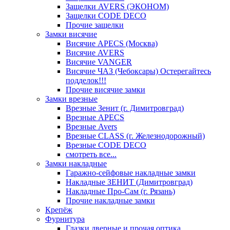
Защелки AVERS (ЭКОНОМ)
Защелки CODE DECO
Прочие защелки
Замки висячие
Висячие APECS (Москва)
Висячие AVERS
Висячие VANGER
Висячие ЧАЗ (Чебоксары) Остерегайтесь
подделок!!!
Прочие висячие замки
Замки врезные
Врезные Зенит (г. Димитровград)
Врезные APECS
Врезные Avers
Врезные CLASS (г. Железнодорожный)
Врезные CODE DECO
смотреть все...
Замки накладные
Гаражно-сейфовые накладные замки
Накладные ЗЕНИТ (Димитровград)
Накладные Про-Сам (г. Рязань)
Прочие накладные замки
Крепёж
Фурнитура
Глазки дверные и прочая оптика