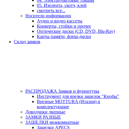
04. Электро-бытовые товары
05. Изолента, скотч, клей
смотреть все...
Носители информации
Аудио и видео кассеты
Конверты, стойки и прочее
Оптические диски (CD, DVD, Blu-Ray)
Карты памяти, флеш-диски
Склад замков
РАСПРОДАЖА Замков и фурнитуры
Инструмент для врезки защелок "Кнобы"
Врезные MOTTURA (Италия) и
комплектующие
Доводчики дверные
ЗАМКИ РАЗНЫЕ
ЗАЩЕЛКИ межкомнатные
Защелки APECS