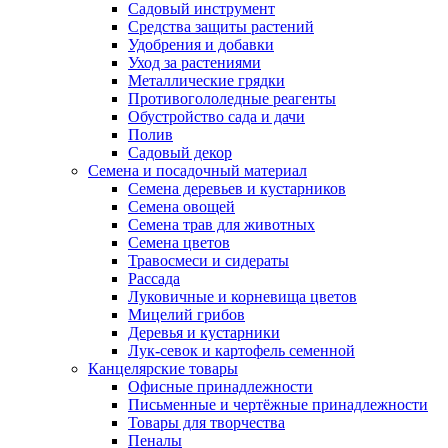
Садовый инструмент
Средства защиты растений
Удобрения и добавки
Уход за растениями
Металлические грядки
Противогололедные реагенты
Обустройство сада и дачи
Полив
Садовый декор
Семена и посадочный материал
Семена деревьев и кустарников
Семена овощей
Семена трав для животных
Семена цветов
Травосмеси и сидераты
Рассада
Луковичные и корневища цветов
Мицелий грибов
Деревья и кустарники
Лук-севок и картофель семенной
Канцелярские товары
Офисные принадлежности
Письменные и чертёжные принадлежности
Товары для творчества
Пеналы