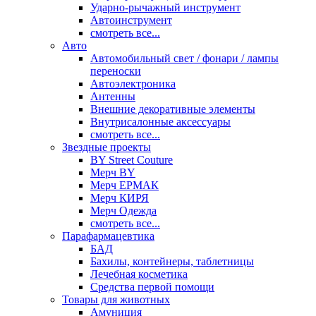
Ударно-рычажный инструмент
Автоинструмент
смотреть все...
Авто
Автомобильный свет / фонари / лампы
переноски
Автоэлектроника
Антенны
Внешние декоративные элементы
Внутрисалонные аксессуары
смотреть все...
Звездные проекты
BY Street Couture
Мерч BY
Мерч ЕРМАК
Мерч КИРЯ
Мерч Одежда
смотреть все...
Парафармацевтика
БАД
Бахилы, контейнеры, таблетницы
Лечебная косметика
Средства первой помощи
Товары для животных
Амуниция