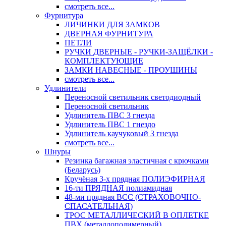
смотреть все...
Фурнитура
ЛИЧИНКИ ДЛЯ ЗАМКОВ
ДВЕРНАЯ ФУРНИТУРА
ПЕТЛИ
РУЧКИ ДВЕРНЫЕ - РУЧКИ-ЗАЩЁЛКИ -
КОМПЛЕКТУЮЩИЕ
ЗАМКИ НАВЕСНЫЕ - ПРОУШИНЫ
смотреть все...
Удлинители
Переносной светильник светодиодный
Переносной светильник
Удлинитель ПВС 3 гнезда
Удлинитель ПВС 1 гнездо
Удлинитель каучуковый 3 гнезда
смотреть все...
Шнуры
Резинка багажная эластичная с крючками
(Беларусь)
Кручёная 3-х прядная ПОЛИЭФИРНАЯ
16-ти ПРЯДНАЯ полиамидная
48-ми прядная ВСС (СТРАХОВОЧНО-
СПАСАТЕЛЬНАЯ)
ТРОС МЕТАЛЛИЧЕСКИЙ В ОПЛЕТКЕ
ПВХ (металлополимерный)