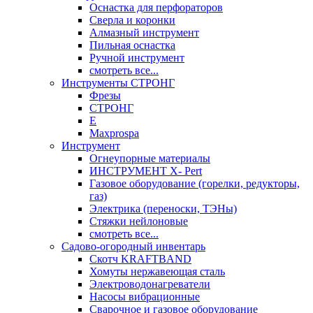
Оснастка для перфораторов
Сверла и коронки
Алмазный инструмент
Пильная оснастка
Ручной инструмент
смотреть все...
Инструменты СТРОНГ
Фрезы
СТРОНГ
Е
Maxprospa
Инструмент
Огнеупорные материалы
ИНСТРУМЕНТ X- Pert
Газовое оборудование (горелки, редукторы,
газ)
Электрика (переноски, ТЭНы)
Стяжки нейлоновые
смотреть все...
Садово-огородный инвентарь
Скотч KRAFTBAND
Хомуты нержавеющая сталь
Электроводонагреватели
Насосы вибрационные
Сварочное и газовое оборудование