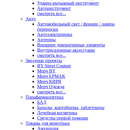
Ударно-рычажный инструмент
Автоинструмент
смотреть все...
Авто
Автомобильный свет / фонари / лампы
переноски
Автоэлектроника
Антенны
Внешние декоративные элементы
Внутрисалонные аксессуары
смотреть все...
Звездные проекты
BY Street Couture
Мерч BY
Мерч ЕРМАК
Мерч КИРЯ
Мерч Одежда
смотреть все...
Парафармацевтика
БАД
Бахилы, контейнеры, таблетницы
Лечебная косметика
Средства первой помощи
Товары для животных
Амуниция