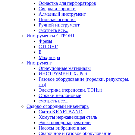
Оснастка для перфораторов
Сверла и коронки
Алмазный инструмент
Пильная оснастка
Ручной инструмент
смотреть все...
Инструменты СТРОНГ
Фрезы
СТРОНГ
Е
Maxprospa
Инструмент
Огнеупорные материалы
ИНСТРУМЕНТ X- Pert
Газовое оборудование (горелки, редукторы,
газ)
Электрика (переноски, ТЭНы)
Стяжки нейлоновые
смотреть все...
Садово-огородный инвентарь
Скотч KRAFTBAND
Хомуты нержавеющая сталь
Электроводонагреватели
Насосы вибрационные
Сварочное и газовое оборудование