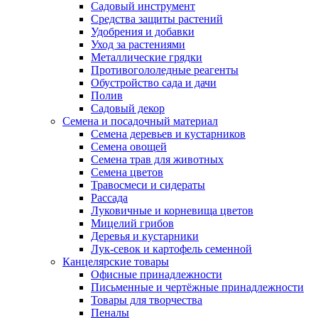
Садовый инструмент
Средства защиты растений
Удобрения и добавки
Уход за растениями
Металлические грядки
Противогололедные реагенты
Обустройство сада и дачи
Полив
Садовый декор
Семена и посадочный материал
Семена деревьев и кустарников
Семена овощей
Семена трав для животных
Семена цветов
Травосмеси и сидераты
Рассада
Луковичные и корневища цветов
Мицелий грибов
Деревья и кустарники
Лук-севок и картофель семенной
Канцелярские товары
Офисные принадлежности
Письменные и чертёжные принадлежности
Товары для творчества
Пеналы