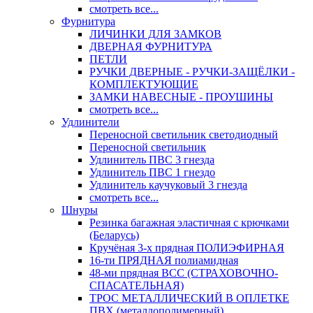
смотреть все...
Фурнитура
ЛИЧИНКИ ДЛЯ ЗАМКОВ
ДВЕРНАЯ ФУРНИТУРА
ПЕТЛИ
РУЧКИ ДВЕРНЫЕ - РУЧКИ-ЗАЩЁЛКИ -
КОМПЛЕКТУЮЩИЕ
ЗАМКИ НАВЕСНЫЕ - ПРОУШИНЫ
смотреть все...
Удлинители
Переносной светильник светодиодный
Переносной светильник
Удлинитель ПВС 3 гнезда
Удлинитель ПВС 1 гнездо
Удлинитель каучуковый 3 гнезда
смотреть все...
Шнуры
Резинка багажная эластичная с крючками
(Беларусь)
Кручёная 3-х прядная ПОЛИЭФИРНАЯ
16-ти ПРЯДНАЯ полиамидная
48-ми прядная ВСС (СТРАХОВОЧНО-
СПАСАТЕЛЬНАЯ)
ТРОС МЕТАЛЛИЧЕСКИЙ В ОПЛЕТКЕ
ПВХ (металлополимерный)