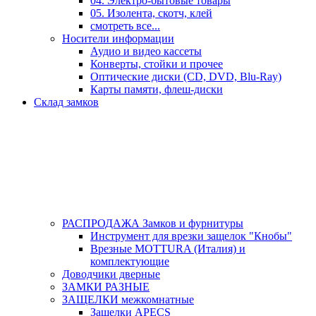
04. Электро-бытовые товары
05. Изолента, скотч, клей
смотреть все...
Носители информации
Аудио и видео кассеты
Конверты, стойки и прочее
Оптические диски (CD, DVD, Blu-Ray)
Карты памяти, флеш-диски
Склад замков
РАСПРОДАЖА Замков и фурнитуры
Инструмент для врезки защелок "Кнобы"
Врезные MOTTURA (Италия) и
комплектующие
Доводчики дверные
ЗАМКИ РАЗНЫЕ
ЗАЩЕЛКИ межкомнатные
Защелки APECS