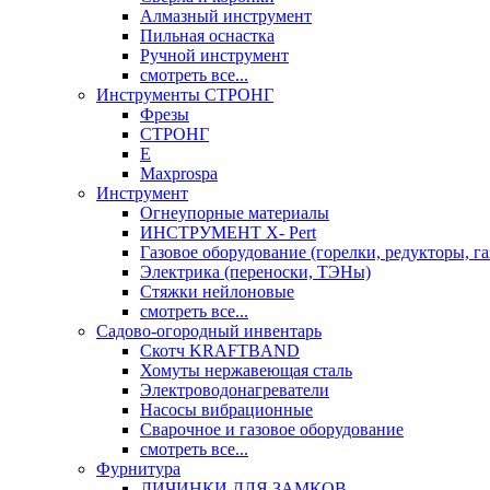
Алмазный инструмент
Пильная оснастка
Ручной инструмент
смотреть все...
Инструменты СТРОНГ
Фрезы
СТРОНГ
Е
Maxprospa
Инструмент
Огнеупорные материалы
ИНСТРУМЕНТ X- Pert
Газовое оборудование (горелки, редукторы, га
Электрика (переноски, ТЭНы)
Стяжки нейлоновые
смотреть все...
Садово-огородный инвентарь
Скотч KRAFTBAND
Хомуты нержавеющая сталь
Электроводонагреватели
Насосы вибрационные
Сварочное и газовое оборудование
смотреть все...
Фурнитура
ЛИЧИНКИ ДЛЯ ЗАМКОВ