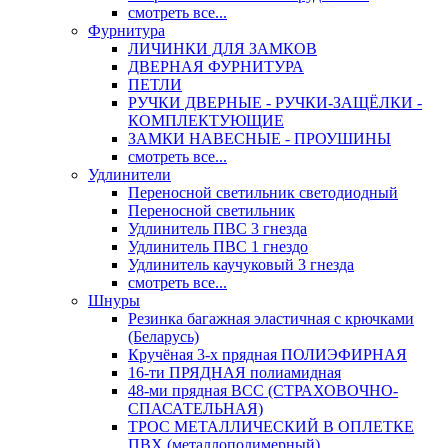
смотреть все...
Фурнитура
ЛИЧИНКИ ДЛЯ ЗАМКОВ
ДВЕРНАЯ ФУРНИТУРА
ПЕТЛИ
РУЧКИ ДВЕРНЫЕ - РУЧКИ-ЗАЩЁЛКИ -
КОМПЛЕКТУЮЩИЕ
ЗАМКИ НАВЕСНЫЕ - ПРОУШИНЫ
смотреть все...
Удлинители
Переносной светильник светодиодный
Переносной светильник
Удлинитель ПВС 3 гнезда
Удлинитель ПВС 1 гнездо
Удлинитель каучуковый 3 гнезда
смотреть все...
Шнуры
Резинка багажная эластичная с крючками
(Беларусь)
Кручёная 3-х прядная ПОЛИЭФИРНАЯ
16-ти ПРЯДНАЯ полиамидная
48-ми прядная ВСС (СТРАХОВОЧНО-
СПАСАТЕЛЬНАЯ)
ТРОС МЕТАЛЛИЧЕСКИЙ В ОПЛЕТКЕ
ПВХ (металлополимерный)