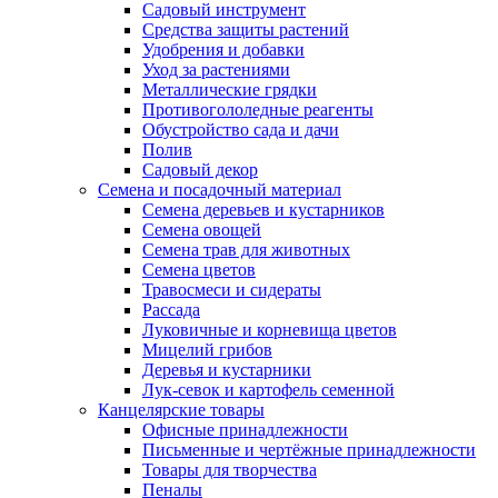
Садовый инструмент
Средства защиты растений
Удобрения и добавки
Уход за растениями
Металлические грядки
Противогололедные реагенты
Обустройство сада и дачи
Полив
Садовый декор
Семена и посадочный материал
Семена деревьев и кустарников
Семена овощей
Семена трав для животных
Семена цветов
Травосмеси и сидераты
Рассада
Луковичные и корневища цветов
Мицелий грибов
Деревья и кустарники
Лук-севок и картофель семенной
Канцелярские товары
Офисные принадлежности
Письменные и чертёжные принадлежности
Товары для творчества
Пеналы