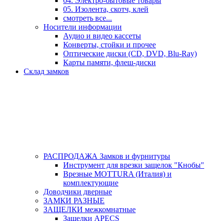
04. Электро-бытовые товары
05. Изолента, скотч, клей
смотреть все...
Носители информации
Аудио и видео кассеты
Конверты, стойки и прочее
Оптические диски (CD, DVD, Blu-Ray)
Карты памяти, флеш-диски
Склад замков
РАСПРОДАЖА Замков и фурнитуры
Инструмент для врезки защелок "Кнобы"
Врезные MOTTURA (Италия) и
комплектующие
Доводчики дверные
ЗАМКИ РАЗНЫЕ
ЗАЩЕЛКИ межкомнатные
Защелки APECS