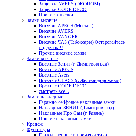
Защелки AVERS (ЭКОНОМ)
Защелки CODE DECO
Прочие защелки
Замки висячие
Висячие APECS (Москва)
Висячие AVERS
Висячие VANGER
Висячие ЧАЗ (Чебоксары) Остерегайтесь
подделок!!!
Прочие висячие замки
Замки врезные
Врезные Зенит (г. Димитровград)
Врезные APECS
Врезные Avers
Врезные CLASS (г. Железнодорожный)
Врезные CODE DECO
смотреть все...
Замки накладные
Гаражно-сейфовые накладные замки
Накладные ЗЕНИТ (Димитровград)
Накладные Про-Сам (г. Рязань)
Прочие накладные замки
Крепёж
Фурнитура
Глазки дверные и прочая оптика