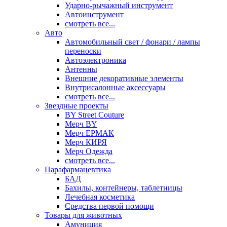
Ударно-рычажный инструмент
Автоинструмент
смотреть все...
Авто
Автомобильный свет / фонари / лампы
переноски
Автоэлектроника
Антенны
Внешние декоративные элементы
Внутрисалонные аксессуары
смотреть все...
Звездные проекты
BY Street Couture
Мерч BY
Мерч ЕРМАК
Мерч КИРЯ
Мерч Одежда
смотреть все...
Парафармацевтика
БАД
Бахилы, контейнеры, таблетницы
Лечебная косметика
Средства первой помощи
Товары для животных
Амуниция