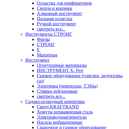
Оснастка для перфораторов
Сверла и коронки
Алмазный инструмент
Пильная оснастка
Ручной инструмент
смотреть все...
Инструменты СТРОНГ
Фрезы
СТРОНГ
Е
Maxprospa
Инструмент
Огнеупорные материалы
ИНСТРУМЕНТ X- Pert
Газовое оборудование (горелки, редукторы,
газ)
Электрика (переноски, ТЭНы)
Стяжки нейлоновые
смотреть все...
Садово-огородный инвентарь
Скотч KRAFTBAND
Хомуты нержавеющая сталь
Электроводонагреватели
Насосы вибрационные
Сварочное и газовое оборудование