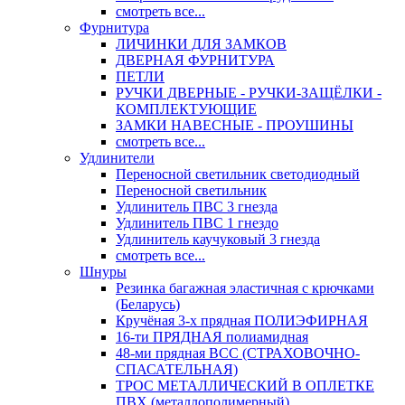
смотреть все...
Фурнитура
ЛИЧИНКИ ДЛЯ ЗАМКОВ
ДВЕРНАЯ ФУРНИТУРА
ПЕТЛИ
РУЧКИ ДВЕРНЫЕ - РУЧКИ-ЗАЩЁЛКИ -
КОМПЛЕКТУЮЩИЕ
ЗАМКИ НАВЕСНЫЕ - ПРОУШИНЫ
смотреть все...
Удлинители
Переносной светильник светодиодный
Переносной светильник
Удлинитель ПВС 3 гнезда
Удлинитель ПВС 1 гнездо
Удлинитель каучуковый 3 гнезда
смотреть все...
Шнуры
Резинка багажная эластичная с крючками
(Беларусь)
Кручёная 3-х прядная ПОЛИЭФИРНАЯ
16-ти ПРЯДНАЯ полиамидная
48-ми прядная ВСС (СТРАХОВОЧНО-
СПАСАТЕЛЬНАЯ)
ТРОС МЕТАЛЛИЧЕСКИЙ В ОПЛЕТКЕ
ПВХ (металлополимерный)