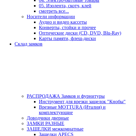
04. Электро-бытовые товары
05. Изолента, скотч, клей
смотреть все...
Носители информации
Аудио и видео кассеты
Конверты, стойки и прочее
Оптические диски (CD, DVD, Blu-Ray)
Карты памяти, флеш-диски
Склад замков
РАСПРОДАЖА Замков и фурнитуры
Инструмент для врезки защелок "Кнобы"
Врезные MOTTURA (Италия) и
комплектующие
Доводчики дверные
ЗАМКИ РАЗНЫЕ
ЗАЩЕЛКИ межкомнатные
Защелки APECS