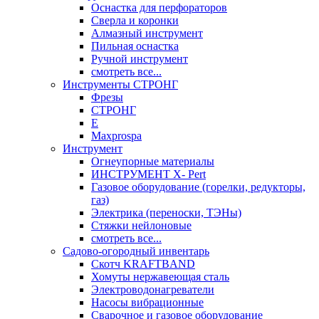
Оснастка для перфораторов
Сверла и коронки
Алмазный инструмент
Пильная оснастка
Ручной инструмент
смотреть все...
Инструменты СТРОНГ
Фрезы
СТРОНГ
Е
Maxprospa
Инструмент
Огнеупорные материалы
ИНСТРУМЕНТ X- Pert
Газовое оборудование (горелки, редукторы,
газ)
Электрика (переноски, ТЭНы)
Стяжки нейлоновые
смотреть все...
Садово-огородный инвентарь
Скотч KRAFTBAND
Хомуты нержавеющая сталь
Электроводонагреватели
Насосы вибрационные
Сварочное и газовое оборудование