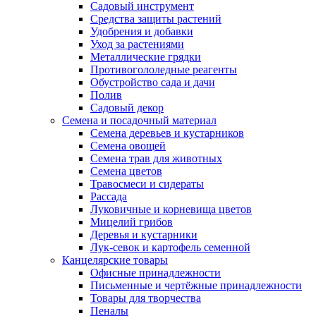
Садовый инструмент
Средства защиты растений
Удобрения и добавки
Уход за растениями
Металлические грядки
Противогололедные реагенты
Обустройство сада и дачи
Полив
Садовый декор
Семена и посадочный материал
Семена деревьев и кустарников
Семена овощей
Семена трав для животных
Семена цветов
Травосмеси и сидераты
Рассада
Луковичные и корневища цветов
Мицелий грибов
Деревья и кустарники
Лук-севок и картофель семенной
Канцелярские товары
Офисные принадлежности
Письменные и чертёжные принадлежности
Товары для творчества
Пеналы