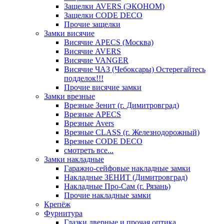
Защелки AVERS (ЭКОНОМ)
Защелки CODE DECO
Прочие защелки
Замки висячие
Висячие APECS (Москва)
Висячие AVERS
Висячие VANGER
Висячие ЧАЗ (Чебоксары) Остерегайтесь
подделок!!!
Прочие висячие замки
Замки врезные
Врезные Зенит (г. Димитровград)
Врезные APECS
Врезные Avers
Врезные CLASS (г. Железнодорожный)
Врезные CODE DECO
смотреть все...
Замки накладные
Гаражно-сейфовые накладные замки
Накладные ЗЕНИТ (Димитровград)
Накладные Про-Сам (г. Рязань)
Прочие накладные замки
Крепёж
Фурнитура
Глазки дверные и прочая оптика