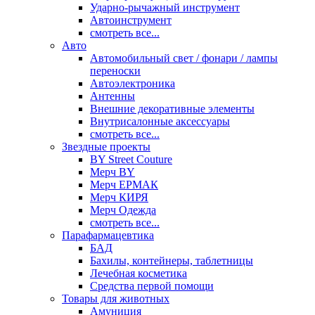
Ударно-рычажный инструмент
Автоинструмент
смотреть все...
Авто
Автомобильный свет / фонари / лампы
переноски
Автоэлектроника
Антенны
Внешние декоративные элементы
Внутрисалонные аксессуары
смотреть все...
Звездные проекты
BY Street Couture
Мерч BY
Мерч ЕРМАК
Мерч КИРЯ
Мерч Одежда
смотреть все...
Парафармацевтика
БАД
Бахилы, контейнеры, таблетницы
Лечебная косметика
Средства первой помощи
Товары для животных
Амуниция