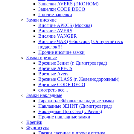
Защелки AVERS (ЭКОНОМ)
Защелки CODE DECO
Прочие защелки
Замки висячие
Висячие APECS (Москва)
Висячие AVERS
Висячие VANGER
Висячие ЧАЗ (Чебоксары) Остерегайтесь
подделок!!!
Прочие висячие замки
Замки врезные
Врезные Зенит (г. Димитровград)
Врезные APECS
Врезные Avers
Врезные CLASS (г. Железнодорожный)
Врезные CODE DECO
смотреть все...
Замки накладные
Гаражно-сейфовые накладные замки
Накладные ЗЕНИТ (Димитровград)
Накладные Про-Сам (г. Рязань)
Прочие накладные замки
Крепёж
Фурнитура
Глазки дверные и прочая оптика