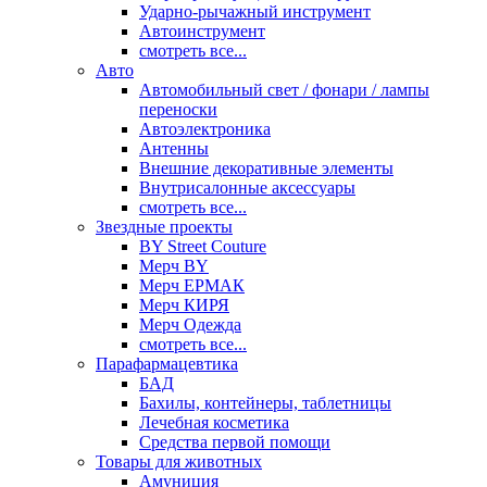
Ударно-рычажный инструмент
Автоинструмент
смотреть все...
Авто
Автомобильный свет / фонари / лампы
переноски
Автоэлектроника
Антенны
Внешние декоративные элементы
Внутрисалонные аксессуары
смотреть все...
Звездные проекты
BY Street Couture
Мерч BY
Мерч ЕРМАК
Мерч КИРЯ
Мерч Одежда
смотреть все...
Парафармацевтика
БАД
Бахилы, контейнеры, таблетницы
Лечебная косметика
Средства первой помощи
Товары для животных
Амуниция