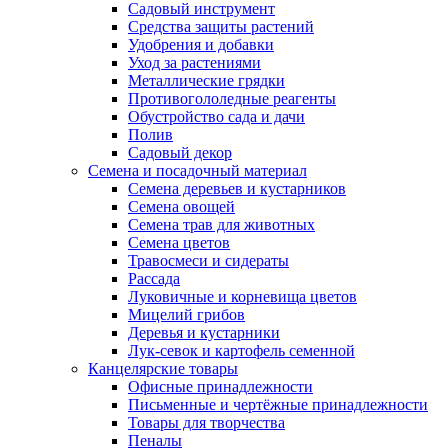
Садовый инструмент
Средства защиты растений
Удобрения и добавки
Уход за растениями
Металлические грядки
Противогололедные реагенты
Обустройство сада и дачи
Полив
Садовый декор
Семена и посадочный материал
Семена деревьев и кустарников
Семена овощей
Семена трав для животных
Семена цветов
Травосмеси и сидераты
Рассада
Луковичные и корневища цветов
Мицелий грибов
Деревья и кустарники
Лук-севок и картофель семенной
Канцелярские товары
Офисные принадлежности
Письменные и чертёжные принадлежности
Товары для творчества
Пеналы