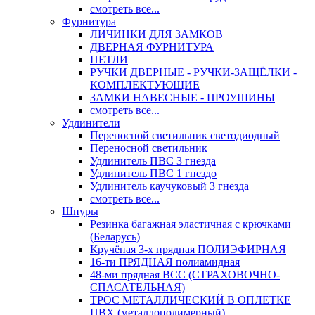
смотреть все...
Фурнитура
ЛИЧИНКИ ДЛЯ ЗАМКОВ
ДВЕРНАЯ ФУРНИТУРА
ПЕТЛИ
РУЧКИ ДВЕРНЫЕ - РУЧКИ-ЗАЩЁЛКИ -
КОМПЛЕКТУЮЩИЕ
ЗАМКИ НАВЕСНЫЕ - ПРОУШИНЫ
смотреть все...
Удлинители
Переносной светильник светодиодный
Переносной светильник
Удлинитель ПВС 3 гнезда
Удлинитель ПВС 1 гнездо
Удлинитель каучуковый 3 гнезда
смотреть все...
Шнуры
Резинка багажная эластичная с крючками
(Беларусь)
Кручёная 3-х прядная ПОЛИЭФИРНАЯ
16-ти ПРЯДНАЯ полиамидная
48-ми прядная ВСС (СТРАХОВОЧНО-
СПАСАТЕЛЬНАЯ)
ТРОС МЕТАЛЛИЧЕСКИЙ В ОПЛЕТКЕ
ПВХ (металлополимерный)