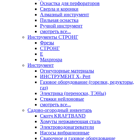
Оснастка для перфораторов
Сверла и коронки
Алмазный инструмент
Пильная оснастка
Ручной инструмент
смотреть все...
Инструменты СТРОНГ
Фрезы
СТРОНГ
Е
Maxprospa
Инструмент
Огнеупорные материалы
ИНСТРУМЕНТ X- Pert
Газовое оборудование (горелки, редукторы,
газ)
Электрика (переноски, ТЭНы)
Стяжки нейлоновые
смотреть все...
Садово-огородный инвентарь
Скотч KRAFTBAND
Хомуты нержавеющая сталь
Электроводонагреватели
Насосы вибрационные
Сварочное и газовое оборудование