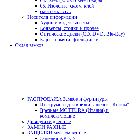
04. Электро-бытовые товары
05. Изолента, скотч, клей
смотреть все...
Носители информации
Аудио и видео кассеты
Конверты, стойки и прочее
Оптические диски (CD, DVD, Blu-Ray)
Карты памяти, флеш-диски
Склад замков
РАСПРОДАЖА Замков и фурнитуры
Инструмент для врезки защелок "Кнобы"
Врезные MOTTURA (Италия) и
комплектующие
Доводчики дверные
ЗАМКИ РАЗНЫЕ
ЗАЩЕЛКИ межкомнатные
Защелки APECS