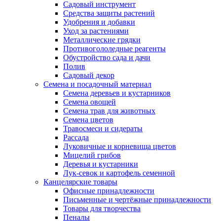
Садовый инструмент
Средства защиты растений
Удобрения и добавки
Уход за растениями
Металлические грядки
Противогололедные реагенты
Обустройство сада и дачи
Полив
Садовый декор
Семена и посадочный материал
Семена деревьев и кустарников
Семена овощей
Семена трав для животных
Семена цветов
Травосмеси и сидераты
Рассада
Луковичные и корневища цветов
Мицелий грибов
Деревья и кустарники
Лук-севок и картофель семенной
Канцелярские товары
Офисные принадлежности
Письменные и чертёжные принадлежности
Товары для творчества
Пеналы