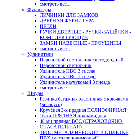
смотреть все...
Фурнитура
ЛИЧИНКИ ДЛЯ ЗАМКОВ
ДВЕРНАЯ ФУРНИТУРА
ПЕТЛИ
РУЧКИ ДВЕРНЫЕ - РУЧКИ-ЗАЩЁЛКИ -
КОМПЛЕКТУЮЩИЕ
ЗАМКИ НАВЕСНЫЕ - ПРОУШИНЫ
смотреть все...
Удлинители
Переносной светильник светодиодный
Переносной светильник
Удлинитель ПВС 3 гнезда
Удлинитель ПВС 1 гнездо
Удлинитель каучуковый 3 гнезда
смотреть все...
Шнуры
Резинка багажная эластичная с крючками
(Беларусь)
Кручёная 3-х прядная ПОЛИЭФИРНАЯ
16-ти ПРЯДНАЯ полиамидная
48-ми прядная ВСС (СТРАХОВОЧНО-
СПАСАТЕЛЬНАЯ)
ТРОС МЕТАЛЛИЧЕСКИЙ В ОПЛЕТКЕ
ПВХ (металлополимерный)