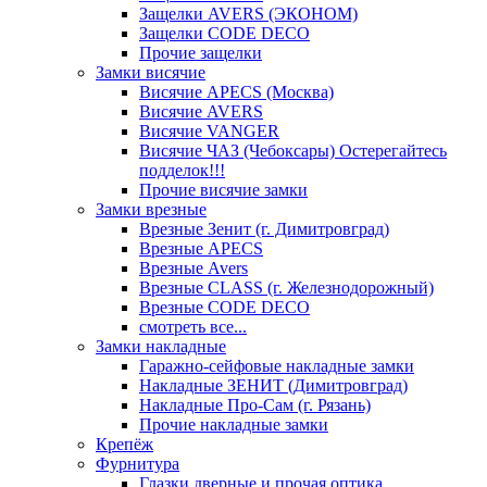
Защелки AVERS (ЭКОНОМ)
Защелки CODE DECO
Прочие защелки
Замки висячие
Висячие APECS (Москва)
Висячие AVERS
Висячие VANGER
Висячие ЧАЗ (Чебоксары) Остерегайтесь
подделок!!!
Прочие висячие замки
Замки врезные
Врезные Зенит (г. Димитровград)
Врезные APECS
Врезные Avers
Врезные CLASS (г. Железнодорожный)
Врезные CODE DECO
смотреть все...
Замки накладные
Гаражно-сейфовые накладные замки
Накладные ЗЕНИТ (Димитровград)
Накладные Про-Сам (г. Рязань)
Прочие накладные замки
Крепёж
Фурнитура
Глазки дверные и прочая оптика