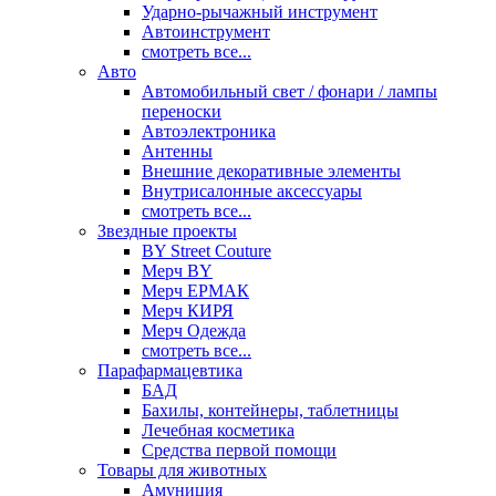
Ударно-рычажный инструмент
Автоинструмент
смотреть все...
Авто
Автомобильный свет / фонари / лампы
переноски
Автоэлектроника
Антенны
Внешние декоративные элементы
Внутрисалонные аксессуары
смотреть все...
Звездные проекты
BY Street Couture
Мерч BY
Мерч ЕРМАК
Мерч КИРЯ
Мерч Одежда
смотреть все...
Парафармацевтика
БАД
Бахилы, контейнеры, таблетницы
Лечебная косметика
Средства первой помощи
Товары для животных
Амуниция