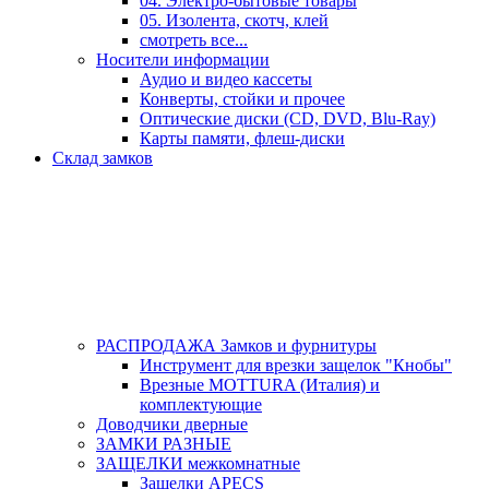
04. Электро-бытовые товары
05. Изолента, скотч, клей
смотреть все...
Носители информации
Аудио и видео кассеты
Конверты, стойки и прочее
Оптические диски (CD, DVD, Blu-Ray)
Карты памяти, флеш-диски
Склад замков
РАСПРОДАЖА Замков и фурнитуры
Инструмент для врезки защелок "Кнобы"
Врезные MOTTURA (Италия) и
комплектующие
Доводчики дверные
ЗАМКИ РАЗНЫЕ
ЗАЩЕЛКИ межкомнатные
Защелки APECS