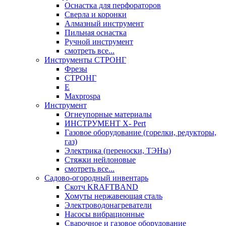
Оснастка для перфораторов
Сверла и коронки
Алмазный инструмент
Пильная оснастка
Ручной инструмент
смотреть все...
Инструменты СТРОНГ
Фрезы
СТРОНГ
Е
Maxprospa
Инструмент
Огнеупорные материалы
ИНСТРУМЕНТ X- Pert
Газовое оборудование (горелки, редукторы,
газ)
Электрика (переноски, ТЭНы)
Стяжки нейлоновые
смотреть все...
Садово-огородный инвентарь
Скотч KRAFTBAND
Хомуты нержавеющая сталь
Электроводонагреватели
Насосы вибрационные
Сварочное и газовое оборудование