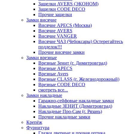
Защелки AVERS (ЭКОНОМ)
Защелки CODE DECO
Прочие защелки
Замки висячие
Висячие APECS (Москва)
Висячие AVERS
Висячие VANGER
Висячие ЧАЗ (Чебоксары) Остерегайтесь
подделок!!!
Прочие висячие замки
Замки врезные
Врезные Зенит (г. Димитровград)
Врезные APECS
Врезные Avers
Врезные CLASS (г. Железнодорожный)
Врезные CODE DECO
смотреть все...
Замки накладные
Гаражно-сейфовые накладные замки
Накладные ЗЕНИТ (Димитровград)
Накладные Про-Сам (г. Рязань)
Прочие накладные замки
Крепёж
Фурнитура
Глазки дверные и прочая оптика