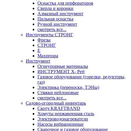
Оснастка для перфораторов
Сверла и коронки
Алмазный инструмент
Пильная оснастка
Ручной инструмент
смотреть все...
Инструменты СТРОНГ
Фрезы
СТРОНГ
Е
Maxprospa
Инструмент
Огнеупорные материалы
ИНСТРУМЕНТ X- Pert
Газовое оборудование (горелки, редукторы,
газ)
Электрика (переноски, ТЭНы)
Стяжки нейлоновые
смотреть все...
Садово-огородный инвентарь
Скотч KRAFTBAND
Хомуты нержавеющая сталь
Электроводонагреватели
Насосы вибрационные
Сварочное и газовое оборудование