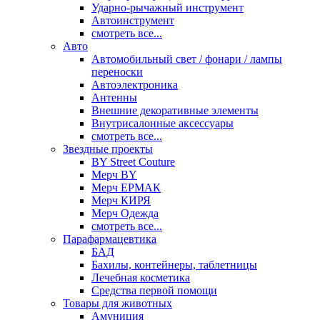
Ударно-рычажный инструмент
Автоинструмент
смотреть все...
Авто
Автомобильный свет / фонари / лампы
переноски
Автоэлектроника
Антенны
Внешние декоративные элементы
Внутрисалонные аксессуары
смотреть все...
Звездные проекты
BY Street Couture
Мерч BY
Мерч ЕРМАК
Мерч КИРЯ
Мерч Одежда
смотреть все...
Парафармацевтика
БАД
Бахилы, контейнеры, таблетницы
Лечебная косметика
Средства первой помощи
Товары для животных
Амуниция