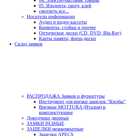
04. Электро-бытовые товары
05. Изолента, скотч, клей
смотреть все...
Носители информации
Аудио и видео кассеты
Конверты, стойки и прочее
Оптические диски (CD, DVD, Blu-Ray)
Карты памяти, флеш-диски
Склад замков
РАСПРОДАЖА Замков и фурнитуры
Инструмент для врезки защелок "Кнобы"
Врезные MOTTURA (Италия) и
комплектующие
Доводчики дверные
ЗАМКИ РАЗНЫЕ
ЗАЩЕЛКИ межкомнатные
Защелки APECS