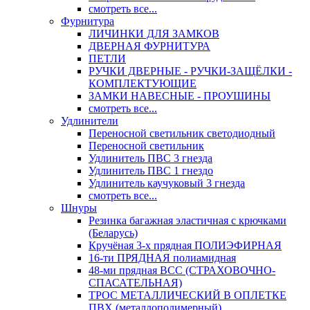
смотреть все...
Фурнитура
ЛИЧИНКИ ДЛЯ ЗАМКОВ
ДВЕРНАЯ ФУРНИТУРА
ПЕТЛИ
РУЧКИ ДВЕРНЫЕ - РУЧКИ-ЗАЩЁЛКИ -
КОМПЛЕКТУЮЩИЕ
ЗАМКИ НАВЕСНЫЕ - ПРОУШИНЫ
смотреть все...
Удлинители
Переносной светильник светодиодный
Переносной светильник
Удлинитель ПВС 3 гнезда
Удлинитель ПВС 1 гнездо
Удлинитель каучуковый 3 гнезда
смотреть все...
Шнуры
Резинка багажная эластичная с крючками
(Беларусь)
Кручёная 3-х прядная ПОЛИЭФИРНАЯ
16-ти ПРЯДНАЯ полиамидная
48-ми прядная ВСС (СТРАХОВОЧНО-
СПАСАТЕЛЬНАЯ)
ТРОС МЕТАЛЛИЧЕСКИЙ В ОПЛЕТКЕ
ПВХ (металлополимерный)