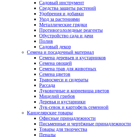
Садовый инструмент
Средства защиты растений
Удобрения и добавки
Уход за растениями
Металлические грядки
Противогололедные реагенты
Обустройство сада и дачи
Полив
Садовый декор
Семена и посадочный материал
Семена деревьев и кустарников
Семена овощей
Семена трав для животных
Семена цветов
Травосмеси и сидераты
Рассада
Луковичные и корневища цветов
Мицелий грибов
Деревья и кустарники
Лук-севок и картофель семенной
Канцелярские товары
Офисные принадлежности
Письменные и чертёжные принадлежности
Товары для творчества
Пеналы