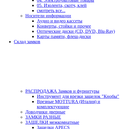
04. Электро-бытовые товары
05. Изолента, скотч, клей
смотреть все...
Носители информации
Аудио и видео кассеты
Конверты, стойки и прочее
Оптические диски (CD, DVD, Blu-Ray)
Карты памяти, флеш-диски
Склад замков
РАСПРОДАЖА Замков и фурнитуры
Инструмент для врезки защелок "Кнобы"
Врезные MOTTURA (Италия) и
комплектующие
Доводчики дверные
ЗАМКИ РАЗНЫЕ
ЗАЩЕЛКИ межкомнатные
Защелки APECS