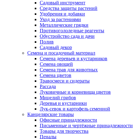
Садовый инструмент
Средства защиты растений
Удобрения и добавки
Уход за растениями
Металлические грядки
Противогололедные реагенты
Обустройство сада и дачи
Полив
Садовый декор
Семена и посадочный материал
Семена деревьев и кустарников
Семена овощей
Семена трав для животных
Семена цветов
Травосмеси и сидераты
Рассада
Луковичные и корневища цветов
Мицелий грибов
Деревья и кустарники
Лук-севок и картофель семенной
Канцелярские товары
Офисные принадлежности
Письменные и чертёжные принадлежности
Товары для творчества
Пеналы