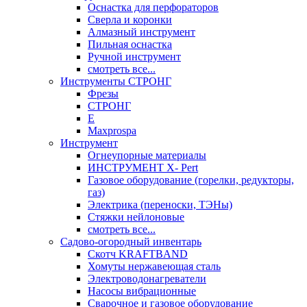
Оснастка для перфораторов
Сверла и коронки
Алмазный инструмент
Пильная оснастка
Ручной инструмент
смотреть все...
Инструменты СТРОНГ
Фрезы
СТРОНГ
Е
Maxprospa
Инструмент
Огнеупорные материалы
ИНСТРУМЕНТ X- Pert
Газовое оборудование (горелки, редукторы,
газ)
Электрика (переноски, ТЭНы)
Стяжки нейлоновые
смотреть все...
Садово-огородный инвентарь
Скотч KRAFTBAND
Хомуты нержавеющая сталь
Электроводонагреватели
Насосы вибрационные
Сварочное и газовое оборудование