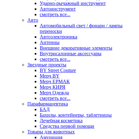
Ударно-рычажный инструмент
Автоинструмент
смотреть все...
Авто
Автомобильный свет / фонари / лампы
переноски
Автоэлектроника
Антенны
Внешние декоративные элементы
Внутрисалонные аксессуары
смотреть все...
Звездные проекты
BY Street Couture
Мерч BY
Мерч ЕРМАК
Мерч КИРЯ
Мерч Одежда
смотреть все...
Парафармацевтика
БАД
Бахилы, контейнеры, таблетницы
Лечебная косметика
Средства первой помощи
Товары для животных
Амуниция