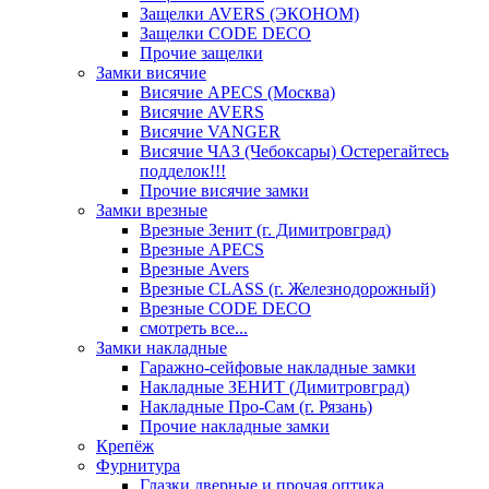
Защелки AVERS (ЭКОНОМ)
Защелки CODE DECO
Прочие защелки
Замки висячие
Висячие APECS (Москва)
Висячие AVERS
Висячие VANGER
Висячие ЧАЗ (Чебоксары) Остерегайтесь
подделок!!!
Прочие висячие замки
Замки врезные
Врезные Зенит (г. Димитровград)
Врезные APECS
Врезные Avers
Врезные CLASS (г. Железнодорожный)
Врезные CODE DECO
смотреть все...
Замки накладные
Гаражно-сейфовые накладные замки
Накладные ЗЕНИТ (Димитровград)
Накладные Про-Сам (г. Рязань)
Прочие накладные замки
Крепёж
Фурнитура
Глазки дверные и прочая оптика