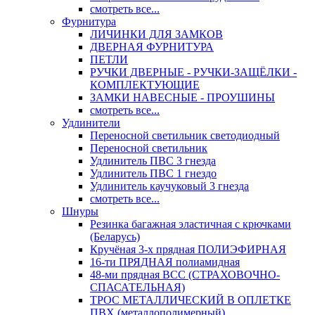
смотреть все...
Фурнитура
ЛИЧИНКИ ДЛЯ ЗАМКОВ
ДВЕРНАЯ ФУРНИТУРА
ПЕТЛИ
РУЧКИ ДВЕРНЫЕ - РУЧКИ-ЗАЩЁЛКИ -
КОМПЛЕКТУЮЩИЕ
ЗАМКИ НАВЕСНЫЕ - ПРОУШИНЫ
смотреть все...
Удлинители
Переносной светильник светодиодный
Переносной светильник
Удлинитель ПВС 3 гнезда
Удлинитель ПВС 1 гнездо
Удлинитель каучуковый 3 гнезда
смотреть все...
Шнуры
Резинка багажная эластичная с крючками
(Беларусь)
Кручёная 3-х прядная ПОЛИЭФИРНАЯ
16-ти ПРЯДНАЯ полиамидная
48-ми прядная ВСС (СТРАХОВОЧНО-
СПАСАТЕЛЬНАЯ)
ТРОС МЕТАЛЛИЧЕСКИЙ В ОПЛЕТКЕ
ПВХ (металлополимерный)